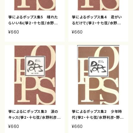
箏によるポップス集5 晴れた
箏によるポップス集4 君がい
らいいね(箏2・十七弦/水野利
るだけで(箏2・十七弦/水野利
彦・野村倫子 /箏縦譜)
彦・野村倫子編曲者 /箏縦譜)
¥660
¥660
箏によるにポップス集3 涙の
箏によるポップス集2 少年時
キッス(箏2・十七弦/水野利彦・
代(箏2・十七弦/水野利彦・野村
野村倫子編曲/箏楽譜)
倫子編曲/箏譜)
¥660
¥660