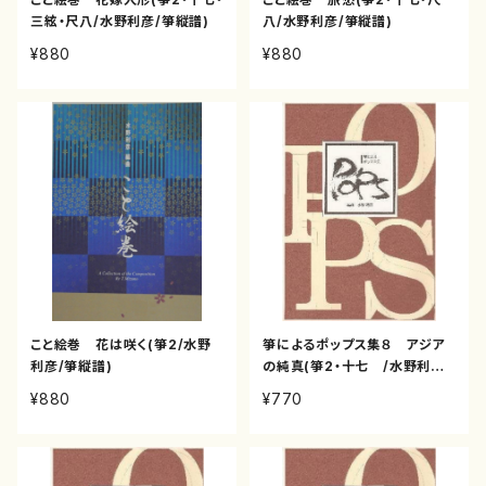
三絃・尺八/水野利彦/箏縦譜)
八/水野利彦/箏縦譜)
¥880
¥880
こと絵巻 花は咲く(箏2/水野
箏によるポップス集８ アジア
利彦/箏縦譜)
の純真(箏2・十七 /水野利彦・
野村倫子/箏縦譜)
¥880
¥770