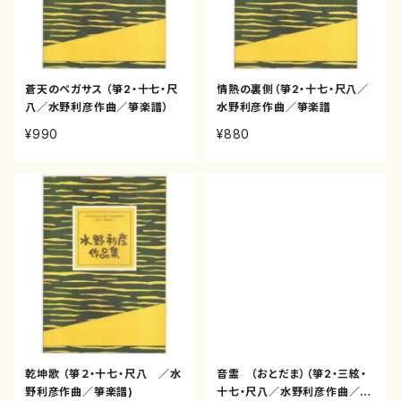
蒼天のペガサス （箏2・十七・尺
情熱の裏側（箏2・十七・尺八／
八／水野利彦作曲／箏楽譜）
水野利彦作曲／箏楽譜
¥990
¥880
乾坤歌 （箏２・十七・尺八 ／水
音霊 （おとだま）（箏2・三絃・
野利彦作曲／箏楽譜)
十七・尺八／水野利彦作曲／箏