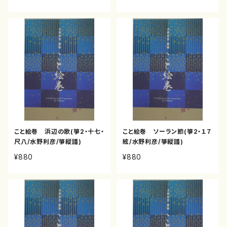
こと絵巻 浜辺の歌(箏2・十七・
こと絵巻 ソーラン節(箏2・１７
尺八/水野利彦/箏縦譜)
絃/水野利彦/箏縦譜)
¥880
¥880