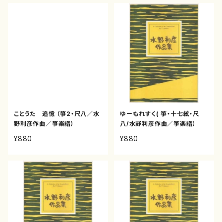
ことうた 追憶 （箏2・尺八／水
ゆーもれすく( 箏・十七絃・尺
野利彦作曲／箏楽譜）
八/水野利彦作曲／箏楽譜）
¥880
¥880