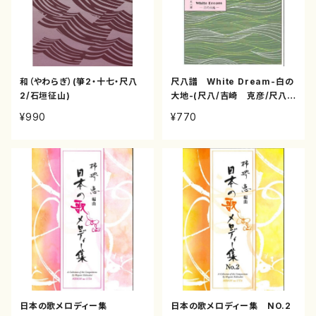
和（やわらぎ）(箏2・十七・尺八
尺八譜 White Dream-白の
2/石垣征山)
大地-(尺八/吉崎 克彦/尺八
譜)
¥990
¥770
日本の歌メロディー集
日本の歌メロディー集 NO.2