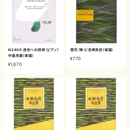
N2406 過去への回帰（ピアノ/
雪花（箏２/吉崎克彦/楽譜）
中島克磨/楽譜）
¥770
¥1,870