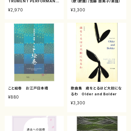
TRUMENT PERFORMANC
（歌（歌曲）/加藤 由美子/楽譜）
E Shavkatjon Usmanov
¥2,970
¥3,300
こと絵巻 お江戸日本橋
歌曲集 歳をとるほど大胆にな
るわ Older and Bolder
¥880
¥3,300