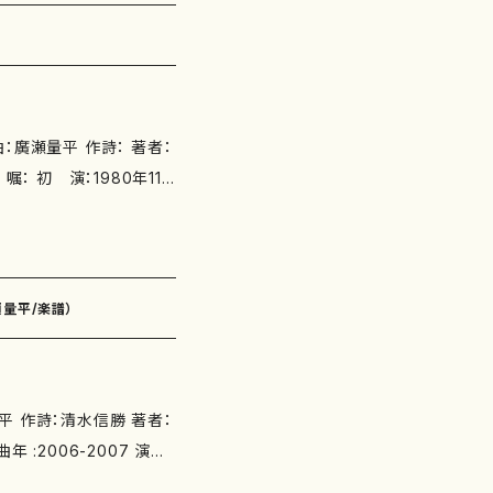
るリサイタル」 十七絃：菊
blishing.com/items/
瀬量平/楽譜）
:2006-2007 演奏
ザルスホール 東京女声合唱