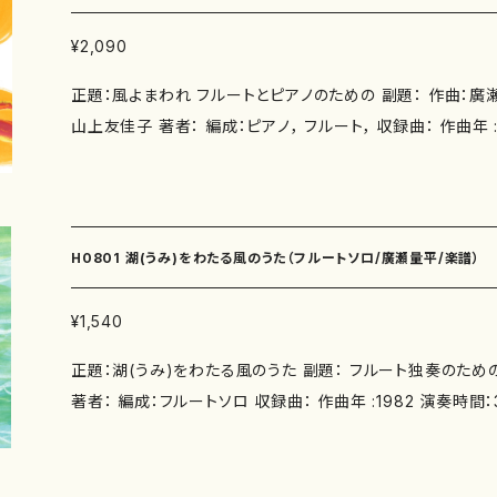
奏曲（1979） [2] 尺八とオーケストラのための協奏曲（1976
の“クリマ II”（1988） [4] 夢十夜（1973） ■ 演奏者 神西敦子（ピアノ） 梅原ひまり／
¥2,090
久合田緑／黒沼ユリ子（ヴァイオリン） 山本由美子（ヴィオラ）
正題：風よまわれ フルートとピアノのための 副題： 作曲：廣瀬量平 作詩：清水信貴
英子／三浦由美子（ハープ） 清水信貴（フルート） 森田利明（
山上友佳子 著者： 編成：ピアノ， フルート， 収録曲： 作曲年 :2006 演奏時間：4'
（アルト・リコーダー／リコーダー） 呉山平煥（オーボエ） 三
委 嘱： 初 演：2006年9月16日 函館五島軒 函館音
山本 毅（打楽器） 武田博之／荒谷俊治／山下一史（指揮） 
典 フルート：清水信貴 ピアノ：清水真弓 別売CD： 添付CD：
楽団 日本音楽集団
4日 於 京都市西文化会館ウエスティホール フルート：清
子 制製作：廣瀬量平・事務所） 出版社：マザーアース ISMN ： ISBN ： サイズ：A4 初
H0801 湖(うみ)をわたる風のうた（フルートソロ/廣瀬量平/楽譜）
版発行：2013.5.1 楽譜の種類：スコアのみ 作品の詳細↓ 
↓お問い合わせは以下をクリックして下さい http://www.mother-
¥1,540
com/jp/mail/
正題：湖(うみ)をわたる風のうた 副題： フルート独奏のための 作曲：廣瀬量平 作
著者： 編成：フルートソロ 収録曲： 作曲年 :1982 演奏時間：3'30" 委 嘱： 初 演：1
982年5月28日（金） ルーテル市ヶ谷センターホール フル
D： 添付CD：なし 出版社：マザーアース ISMN ： ISBN ： サイズ：A4 初版発行：2011.1.
15 楽譜の種類：スコアのみ 作品の詳細↓