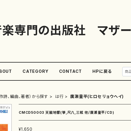
音楽専門の出版社 マザー
BOUT
CATEGORY
CONTACT
HPに戻る
作詩、編曲、著者）から探す
は行
廣瀬量平(ヒロセ リョウヘイ)
CMCD50003 天籟地響(箏,尺八,三絃 他/廣瀬量平/CD)
¥1,650