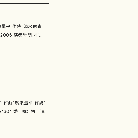
） [3] オーケストラのため
 斎藤建寛（チェロ） 西垣
クラリネット） 山岡重治
橋貴風（尺八） 種谷睦子／
楽協会創立70周年記念式
東京フィルハーモニー交響
有。（録音：2012年9月2
水信貴 ピアノ：山上友佳
別売フルートパート譜：有り。
earth-publishing.
詩：
ート：加藤千香子 別売C