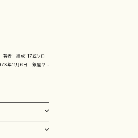
：中村直樹、合唱：東京女
：スコアのみ 作品の詳細↓ 別
い http://www.m
地悌子 別売CD： 添付C