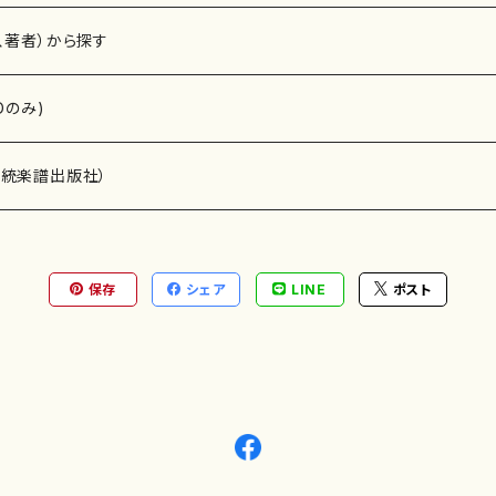
、著者）から探す
Dのみ)
）演奏家
伝統楽譜出版社）
保存
シェア
LINE
ポスト
)
オルガン等）演奏家
譜）
唱・女声合唱）
ン（ピアノ）
、ギター等）演奏家
線楽譜）
シ）
ロ）
、クラリネット等）演奏家
譜出版社）