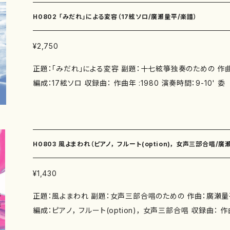
H0802 「みだれ」による変容（17絃ソロ/廣瀬量平/楽譜）
¥2,750
正題：「みだれ」による変容 副題：十七絃箏独奏のための 作曲：廣瀬量平 作詩： 著者：
編成：17絃ソロ 収録曲： 作曲年 :1980 演奏時間：9-10' 委 嘱： 初 演：1980年11
月1日（土） 東京文化会館小ホール「菊地悌子 十七絃箏によ
地悌子 別売CD：あり https://onlineshop.mother-earth-pu
60011170 添付CD：なし 出版社：マザーアース サイズ：A4 2版発行：2016.12.15 (ISM
N ：979-0-65002-113-5) 3版発行：2024.11.15 (ISMN : 979-0-65003-176-9) 楽
H0803 風よまわれ（ピアノ， フルート(option)， 女声三部合唱/廣
譜の種類：スコアのみ 作品の詳細↓
¥1,430
正題：風よまわれ 副題：女声三部合唱のための 作曲：廣瀬量平 作詩：清水信勝 著者：
編成：ピアノ， フルート(option)， 女声三部合唱 収録曲： 作曲年 
時間：4' 委 嘱： 初 演：2007年4月18日 日本大学カ