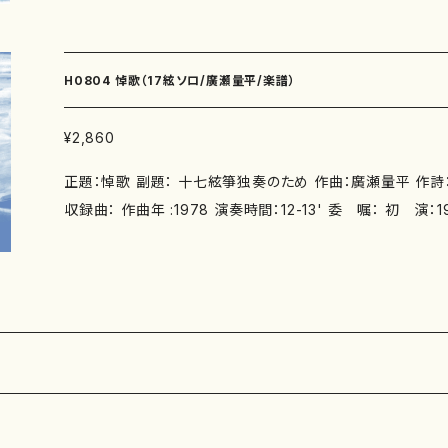
団第12回演奏会 指揮：安達陽一、フルート：中山広樹、ピアノ
声合唱団 別売CD： 添付CD：なし 出版社：マザーアース ISMN ：979-0-65002-115
-9 ISBN ： サイズ：A4 2版発行：2015.9.15 楽譜の種類
H0804 悼歌（17絃ソロ/廣瀬量平/楽譜）
売フルートパート譜：有り。↓お問い合わせは以下をクリックして下さ
other-earth-publishing.com/jp/mail/
¥2,860
正題：悼歌 副題： 十七絃箏独奏のため 作曲：廣瀬量平 作詩： 著者： 編成：17絃ソロ
収録曲： 作曲年 :1978 演奏時間：12-13' 委 嘱： 初 演：1978年11月6日 銀座ヤ
マハホール「菊地悌子 十七絃箏によるリサイタル」 十七絃：菊
D：なし 出版社：マザーアース ISMN ： ISBN ： サイズ：A4 初版発行：2011.9.15 楽譜
の種類：スコアのみ 作品の詳細↓