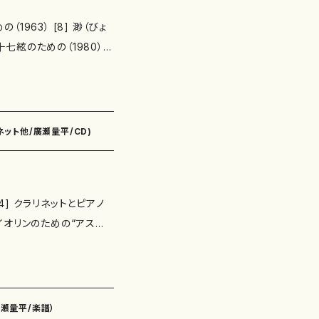
の（1963） [8] 渺（びょ
十七絃のための（1980）
ing.com/items/29113
門文雄／松島孝晴（リコー
坂惠子［野坂操壽］（箏）
ネット他/廣瀬量平/CD)
慕（尺八）／三橋貴風（尺
録 カメラータ・トウキョウ
 [4] クラリネットとピアノ
ァイオリンのための“アス
めの “ポータラカ（補陀
] アルト・リコーダーのため
、弦、打楽器のための “カ
リンとオーケストラのための協
廣瀬量平/楽譜）