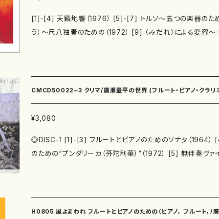
[1]-[4] 天籟地響（1976） [5]-[7] トルソ～五つの楽器のため
う）～尺八独奏のための（1972） [9] 〈みだれ〉による変容～
別売楽譜：あり https://onlineshop.mother-earth-publish
721 [10] 魂ふり～長管尺八のための（1982） ■ 演奏者 廣瀬量平（指揮） 上杉紅童
（石笛・土笛・つぼ笛・よこ笛） 山岡重治／柴田雄康／北御
ダー） 岡田知之／細谷一郎／橘政愛／大野智雄（打楽器） 野
CMCD50022~3 クリマ/廣瀬量平の世界 (フルート・ピアノ・クラリ
／菊地悌子（十七絃箏） 矢崎明子（三絃） 山本邦山／青木鈴
八） 北本秀樹（チェロ） （順不同） ■ 録音 1988年12月 ほか／埼玉 日本音楽の「原
¥3,080
点」を見つめようとする廣瀬量平の秀作を収
◎DISC-1 [1]-[3] フルートとピアノのためのソナタ（1964）
のための“プンダリーカ（芬陀利華）”（1972） [5] 無伴奏ヴ
ラ”（1975） [6] アルト・リコーダー、チェロ、ハープのた
落）”（1972） [7] ハープのための“エレギア”（1994） [8
の“メディテーション”（1975） [9] リコーダー、オーボエ
ラヴィンカ（迦綾頻伽）”（1973） ◎DISC-2 [1] ヴァイオ
H0805 風よまわれ フルートとピアノのための（ピアノ， フルート，/