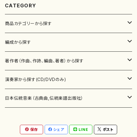
CATEGORY
商品カテゴリーから探す
楽譜
編成から探す
書籍
邦楽器
著作者（作曲、作詩、編曲、著者）から探す
書籍
箏・琴（ソロ）
CD・DVD
合唱
あ行
演奏家から探す(CD/DVDのみ)
テキストブック
箏・琴（合奏）
混声合唱
青木省三(アオキ ショウゾウ)
チケット
歌・声
か行
邦楽（箏、三味線、尺八等）演奏家
日本伝統音楽（古典曲,伝統楽譜出版社）
事典
三味線（ソロ）
女声合唱
青島広志（アオシマ ヒロシ）
ソプラノ
梯郁夫(カケハシ イクオ)
アルメリア（箏）
雑誌
洋楽器（鍵盤楽器）
さ行
声楽家・合唱団・朗読等
地歌箏曲（箏古典楽譜）
保存
シェア
LINE
ポスト
詩集
三味線（合奏）
男声合唱
秋山健治(アキヤマ ケンジ）
アルト
蔭山滸山(カゲヤマ キョザン)
石川高（笙）
邦楽ジャーナル
ピアノ（ソロ）
斉藤松声(サイトウ ショウセイ)
應和惠子（声楽・ソプラノ）
宮城道雄（宮城宗家監修）
レコード
洋楽器（弦楽器）
た行
洋楽-鍵盤楽器（ピアノ、オルガン等）演奏家
地歌箏曲（三絃古典楽譜）