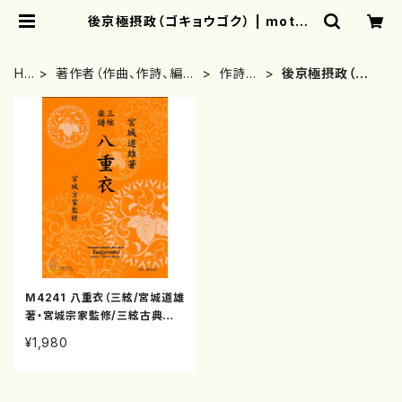
後京極摂政（ゴキョウゴク） | mothe
rearth
HO
著作者（作曲、作詩、編
作詩
後京極摂政（ゴ
ME
曲、著者）から探す
者・著
キョウゴク）
者
M4241 八重衣（三絃/宮城道雄
著・宮城宗家監修/三絃古典楽
譜）
¥1,980