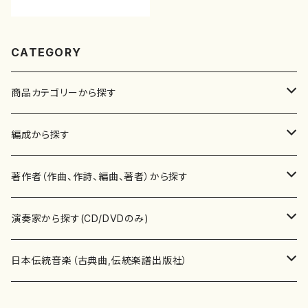
他/CD）
CATEGORY
商品カテゴリーから探す
楽譜
編成から探す
書籍
邦楽器
著作者（作曲、作詩、編曲、著者）から探す
書籍
箏・琴（ソロ）
CD・DVD
合唱
あ行
演奏家から探す(CD/DVDのみ)
テキストブック
箏・琴（合奏）
混声合唱
青木省三(アオキ ショウゾウ)
チケット
歌・声
か行
邦楽（箏、三味線、尺八等）演奏家
日本伝統音楽（古典曲,伝統楽譜出版社）
事典
三味線（ソロ）
女声合唱
青島広志（アオシマ ヒロシ）
ソプラノ
梯郁夫(カケハシ イクオ)
アルメリア（箏）
雑誌
洋楽器（鍵盤楽器）
さ行
声楽家・合唱団・朗読等
地歌箏曲（箏古典楽譜）