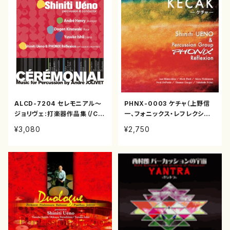
ALCD-7204 セレモニアル～
PHNX-0003 ケチャ（上野信
ジョリヴェ:打楽器作品集（/C
一、フォニックス・レフレクショ
D）
ン/松下功、西村朗、新実徳英/C
¥3,080
¥2,750
D）