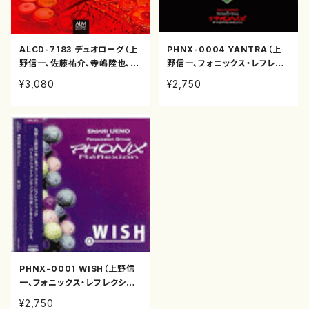
ALCD-7183 デュオローグ（上
PHNX-0004 YANTRA（上
野信一、佐藤祐介、寺嶋陸也、石
野信一、フォニックス・レフレク
井佑輔/西村朗他/CD）
ション/西村朗/CD）
¥3,080
¥2,750
PHNX-0001 WISH（上野信
一、フォニックス・レフレクショ
ン/山本祐介、梯郁夫、継田和広
¥2,750