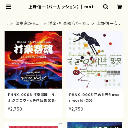
上野信一（パーカッション） | mothe
rearth
H
演奏家から探
洋楽-打楽器（パーカッ
上野信一（パ
O
す(CD/DVDの
ション、マリンバ等）演
ーカッショ
M
み)
奏者
ン）
E
PHNX-0006 打楽器魂 N.
PHNX-0005 花の世界flowe
J.ジヴコヴィッチ作品集（CD）
r world（CD）
¥2,750
¥2,750