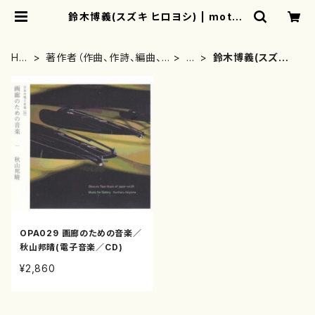
鈴木博義(スズキ ヒロヨシ) | mothe
rearth
HO
著作者（作曲、作詩、編曲、
さ
鈴木博義(スズキ
ME
著者）から探す
行
ヒロヨシ)
OPA029 画廊のための音楽／
秋山邦晴(電子音楽／CD)
¥2,860