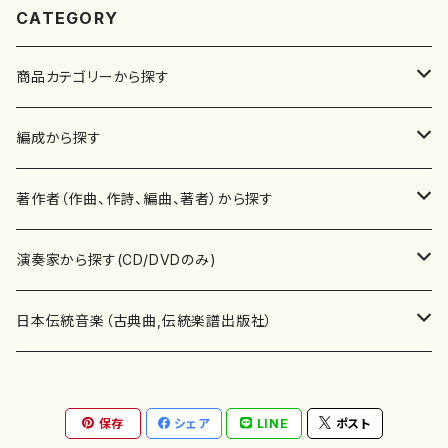
CATEGORY
商品カテゴリーから探す
楽譜
編成から探す
書籍
邦楽器
著作者（作曲、作詩、編曲、著者）から探す
書籍
箏・琴（ソロ）
CD・DVD
合唱
あ行
演奏家から探す(CD/DVDのみ)
テキストブック
箏・琴（合奏）
混声合唱
青木省三(アオキ ショウゾウ)
チケット
歌・声
か行
邦楽（箏、三味線、尺八等）演奏家
日本伝統音楽（古典曲,伝統楽譜出版社）
事典
三味線（ソロ）
女声合唱
青島広志（アオシマ ヒロシ）
ソプラノ
梯郁夫(カケハシ イクオ)
アルメリア（箏）
雑誌
洋楽器（鍵盤楽器）
さ行
声楽家・合唱団・朗読等
地歌箏曲（箏古典楽譜）
保存
シェア
LINE
ポスト
詩集
三味線（合奏）
男声合唱
秋山健治(アキヤマ ケンジ）
アルト
蔭山滸山(カゲヤマ キョザン)
石川高（笙）
邦楽ジャーナル
ピアノ（ソロ）
斉藤松声(サイトウ ショウセイ)
應和惠子（声楽・ソプラノ）
宮城道雄（宮城宗家監修）
レコード
洋楽器（弦楽器）
た行
洋楽-鍵盤楽器（ピアノ、オルガン等）演奏家
地歌箏曲（三絃古典楽譜）