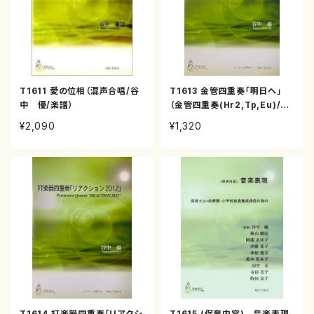
T1611 愛の位相（混声合唱/谷
T1613 金管四重奏「明日へ」
中 優/楽譜）
（金管四重奏(Hr2,Tp,Eu)/谷
中 優/楽譜）
¥2,090
¥1,320
T1614 打楽器四重奏「リアクシ
T1615 (保育内容) 音楽表現