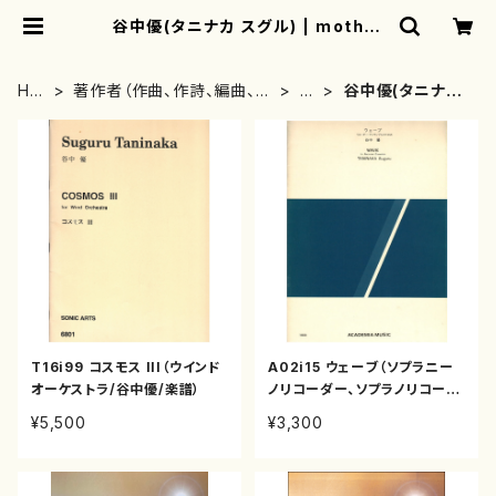
谷中優(タニナカ スグル) | mother
earth
HO
著作者（作曲、作詩、編曲、著
た
谷中優(タニナカ
ME
者）から探す
行
スグル)
T16i99 コスモス III（ウインド
A02i15 ウェーブ（ソプラニー
オーケストラ/谷中優/楽譜）
ノリコーダー、ソプラノリコーダ
ーI&II、アルトリコーダーI,II＆I
¥5,500
¥3,300
II、テナーリコーダーI&II、バス
リコーダーI&II/谷中優/楽譜）