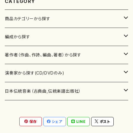
CATEGORY
商品カテゴリーから探す
楽譜
編成から探す
書籍
邦楽器
著作者（作曲、作詩、編曲、著者）から探す
書籍
箏・琴（ソロ）
CD・DVD
合唱
あ行
演奏家から探す(CD/DVDのみ)
テキストブック
箏・琴（合奏）
混声合唱
青木省三(アオキ ショウゾウ)
チケット
歌・声
か行
邦楽（箏、三味線、尺八等）演奏家
日本伝統音楽（古典曲,伝統楽譜出版社）
事典
三味線（ソロ）
女声合唱
青島広志（アオシマ ヒロシ）
ソプラノ
梯郁夫(カケハシ イクオ)
アルメリア（箏）
雑誌
洋楽器（鍵盤楽器）
さ行
声楽家・合唱団・朗読等
地歌箏曲（箏古典楽譜）
保存
シェア
LINE
ポスト
詩集
三味線（合奏）
男声合唱
秋山健治(アキヤマ ケンジ）
アルト
蔭山滸山(カゲヤマ キョザン)
石川高（笙）
邦楽ジャーナル
ピアノ（ソロ）
斉藤松声(サイトウ ショウセイ)
應和惠子（声楽・ソプラノ）
宮城道雄（宮城宗家監修）
レコード
洋楽器（弦楽器）
た行
洋楽-鍵盤楽器（ピアノ、オルガン等）演奏家
地歌箏曲（三絃古典楽譜）