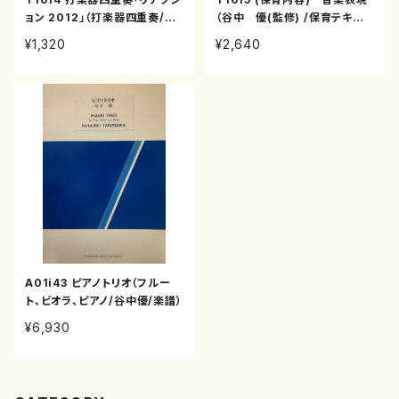
ョン 2012」（打楽器四重奏/谷
（谷中 優(監修) /保育テキス
中 優/楽譜）
ト）
¥1,320
¥2,640
A01i43 ピアノトリオ（フルー
ト、ビオラ、ピアノ/谷中優/楽譜）
¥6,930