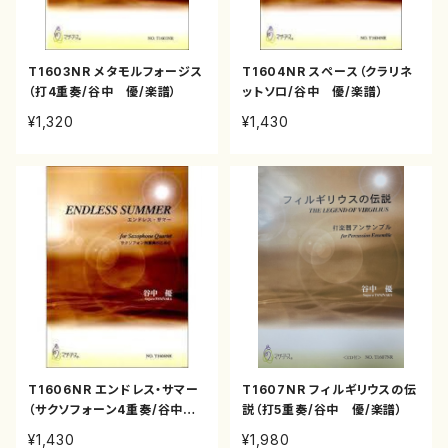
T1603NR メタモルフォージス
T1604NR スペース（クラリネ
（打4重奏/谷中 優/楽譜）
ットソロ/谷中 優/楽譜）
¥1,320
¥1,430
T1606NR エンドレス・サマー
T1607NR フィルギリウスの伝
（サクソフォーン4重奏/谷中
説（打5重奏/谷中 優/楽譜）
優/楽譜）
¥1,430
¥1,980