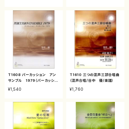
T1608 パーカッション アン
T1610 三つの混声三部合唱曲
サンブル 1979（パーカッショ
（混声合唱/谷中 優/楽譜）
ン アンサンブル /谷中 優/
¥1,540
¥1,760
楽譜）