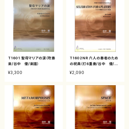
T1601 聖母マリアの涙（吹奏
T1602NR 六人の奏者のため
楽/谷中 優/楽譜）
の祝典（打6重奏/谷中 優/楽
譜）
¥3,300
¥2,090