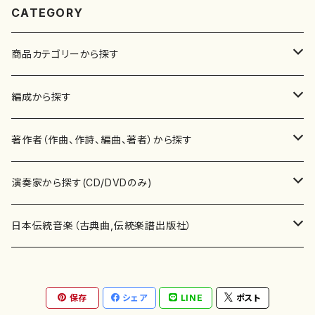
CATEGORY
商品カテゴリーから探す
楽譜
編成から探す
書籍
邦楽器
著作者（作曲、作詩、編曲、著者）から探す
書籍
箏・琴（ソロ）
CD・DVD
合唱
あ行
演奏家から探す(CD/DVDのみ)
テキストブック
箏・琴（合奏）
混声合唱
青木省三(アオキ ショウゾウ)
チケット
歌・声
か行
邦楽（箏、三味線、尺八等）演奏家
日本伝統音楽（古典曲,伝統楽譜出版社）
事典
三味線（ソロ）
女声合唱
青島広志（アオシマ ヒロシ）
ソプラノ
梯郁夫(カケハシ イクオ)
アルメリア（箏）
雑誌
洋楽器（鍵盤楽器）
さ行
声楽家・合唱団・朗読等
地歌箏曲（箏古典楽譜）
保存
シェア
LINE
ポスト
詩集
三味線（合奏）
男声合唱
秋山健治(アキヤマ ケンジ）
アルト
蔭山滸山(カゲヤマ キョザン)
石川高（笙）
邦楽ジャーナル
ピアノ（ソロ）
斉藤松声(サイトウ ショウセイ)
應和惠子（声楽・ソプラノ）
宮城道雄（宮城宗家監修）
レコード
洋楽器（弦楽器）
た行
洋楽-鍵盤楽器（ピアノ、オルガン等）演奏家
地歌箏曲（三絃古典楽譜）