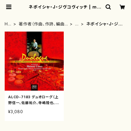
ネボイシャ・J・ジヴコヴィッチ | mot
herearth
HO
著作者（作曲、作詩、編曲、
さ
ネボイシャ・J・ジヴ
ME
著者）から探す
行
コヴィッチ
ALCD-7183 デュオローグ（上
野信一、佐藤祐介、寺嶋陸也、石
井佑輔/西村朗他/CD）
¥3,080