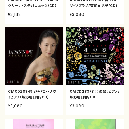
クサーナ・ステパニュック/CD）
ゾ・ソプラノ/有賀喜見子/CD)
¥3,142
¥3,080
CMCD28349 ジャパン・ナウ
CMCD28373 和の歌（ピアノ/
（ピアノ/飯野明日香/CD）
飯野明日香/CD)
¥3,080
¥3,080