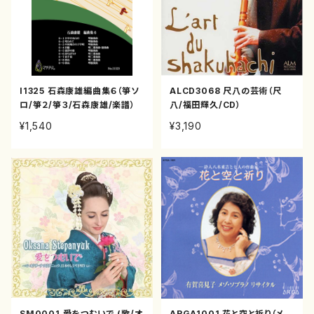
I1325 石森康雄編曲集６（箏ソ
ALCD3068 尺八の芸術（尺
ロ/箏２/箏３/石森康雄/楽譜）
八/福田輝久/CD）
¥1,540
¥3,190
SM0001 愛をつむいで (歌/オ
ARGA1001 花と空と祈り（メ