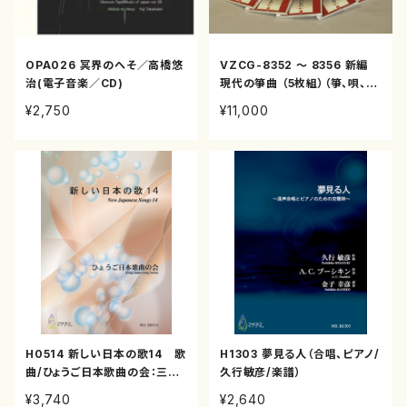
OPA026 冥界のへそ／高橋悠
VZCG-8352 〜 8356 新編
治(電子音楽／CD)
現代の箏曲 （5枚組）（箏、唄、三
味線、17絃、20弦、尺八、打楽器
¥2,750
¥11,000
ほか/宮城道雄、久本玄智、清水
脩、中能島欣一ほか/CD）
H0514 新しい日本の歌14 歌
H1303 夢見る人（合唱、ピアノ/
曲/ひょうご日本歌曲の会：三善
久行敏彦/楽譜）
有希乃、神谷依香、山岸徹、白井
¥3,740
¥2,640