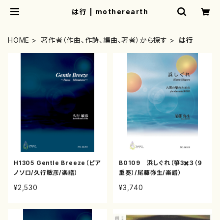
は行 | motherearth
HOME
著作者（作曲、作詩、編曲、著者）から探す
は行
H1305 Gentle Breeze（ピア
B0109 浜しぐれ（箏3✖️３（９
ノソロ/久行敏彦/楽譜）
重奏）/尾藤弥生/楽譜）
¥2,530
¥3,740