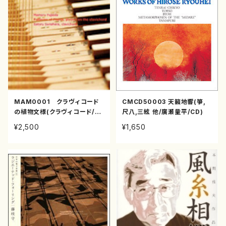
MAM0001 クラヴィコード
CMCD50003 天籟地響(箏,
の植物文様(クラヴィコード/藤
尺八,三絃 他/廣瀬量平/CD)
枝守/CD)
¥2,500
¥1,650