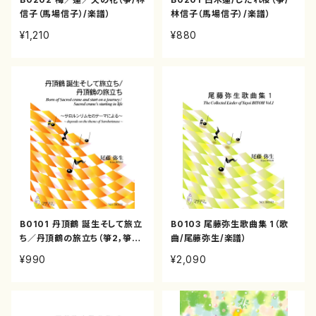
信子（馬場信子）/楽譜）
林信子（馬場信子）/楽譜）
¥1,210
¥880
B0101 丹頂鶴 誕生そして旅立
B0103 尾藤弥生歌曲集 1（歌
ち／丹頂鶴の旅立ち（箏2，箏3/
曲/尾藤弥生/楽譜）
尾藤弥生/楽譜）
¥990
¥2,090