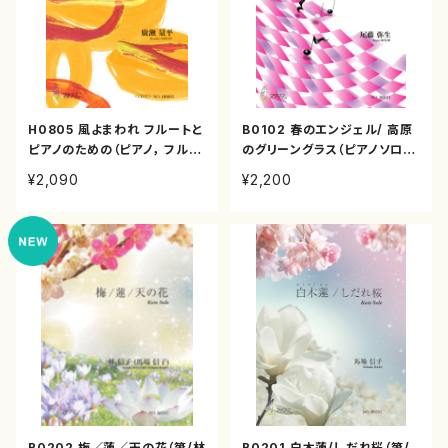
H0805 風よまわれ フルートと
B0102 春のエンジェル/ 高原
ピアノのための（ピアノ， フルー
のグリーングラス（ピアノソロ/
ト，/廣瀬量平/楽譜）
尾藤弥生/楽譜）
¥2,090
¥2,200
B0202 梅／蓮／天の花（箏/林
B0201 白木蓮/しだれ桜（箏/