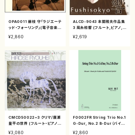
OPA0011 藤枝 守「ラジエーテ
ALCD-9043 本間雅夫作品集
ッド・フォーリング」(電子音楽/
3 風糸相響 (フルート,ピアノ,ハ
藤枝守/CD)
ープ,メゾ・ソプラノ,トランペッ
¥2,860
¥2,619
ト,ギター,打楽器,箏/本間雅夫/
CD)
CMCD50022~3 クリマ/廣瀬
F0002FR String Trio No.1
量平の世界 (フルート・ピアノ・
G-Dur, No.2 B-Dur（バイオ
クラリネット他/廣瀬量平/CD)
リン、ビオラ、チェロ/福田陽/楽
¥3,080
¥2,860