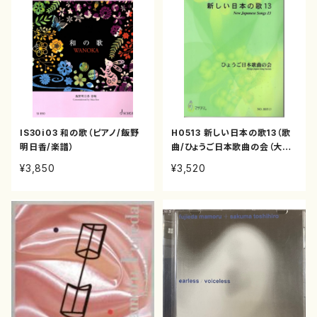
IS30i03 和の歌（ピアノ/飯野
H0513 新しい日本の歌13（歌
明日香/楽譜）
曲/ひょうご日本歌曲の会（大久
夏織、神谷依香、白井淳子、古瀬
¥3,850
¥3,520
徳雄、高橋滋子、中西覚、三善有
希乃、南川弥生、山岸徹、澤田
博）/楽譜）