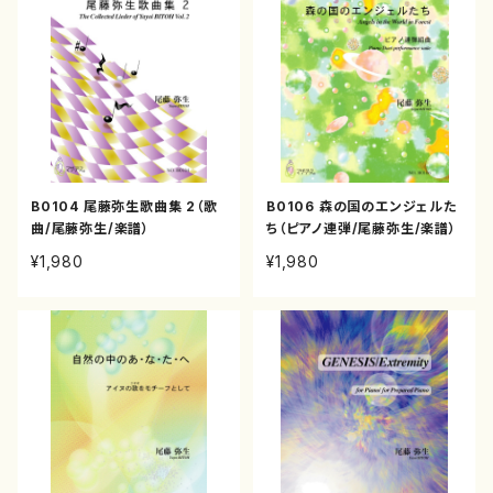
B0104 尾藤弥生歌曲集 2（歌
B0106 森の国のエンジェルた
曲/尾藤弥生/楽譜）
ち（ピアノ連弾/尾藤弥生/楽譜）
¥1,980
¥1,980