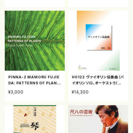
淳子、古瀬徳雄、中西覚/楽譜
（楽譜）
PINNA-2 MAMORU FUJIE
H0122 ヴァイオリン協奏曲（バ
DA: PATTERNS OF PLANT
イオリンソロ、オーケストラ/肥
S | SARAH CAHILL, PIANO
後一郎/楽譜）
¥3,000
¥14,300
（PIANO/MAMORU FUJIED
A/CD）