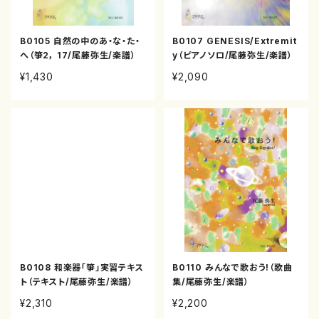
B0105 自然の中のあ・な・た・
B0107 GENESIS/Extremit
へ（箏2， 17/尾藤弥生/楽譜）
y（ピアノソロ/尾藤弥生/楽譜）
¥1,430
¥2,090
B0108 和楽器「箏」実習テキス
B0110 みんなで歌おう!（歌曲
ト（テキスト/尾藤弥生/楽譜）
集/尾藤弥生/楽譜）
¥2,310
¥2,200