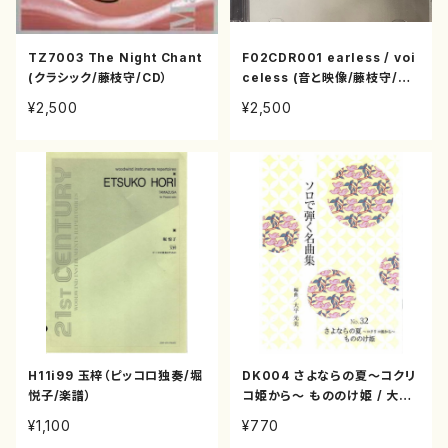
TZ7003 The Night Chant
F02CDR001 earless / voi
(クラシック/藤枝守/CD）
celess (音と映像/藤枝守/作
間敏宏/CDR)
¥2,500
¥2,500
H11i99 玉梓（ピッコロ独奏/堀
DK004 さよならの夏〜コクリ
悦子/楽譜）
コ姫から〜 もののけ姫 / 大平
光美 /箏
¥1,100
¥770