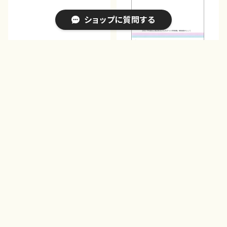
ショップに質問する
B0113 Sonata（Fl, Vn, Vc,
B0114 これからの中学箏授業
Pf/尾藤弥生/楽譜）
テキスト/尾藤弥生/楽譜）
¥2,970
¥1,650
キーワードから探す
カテゴリから探す
Home
著作者（作曲、作詩、編曲、著者）から探す
は行
B01i91 中学生に学ばせたい こ
NMPR-1001 Le Temps de