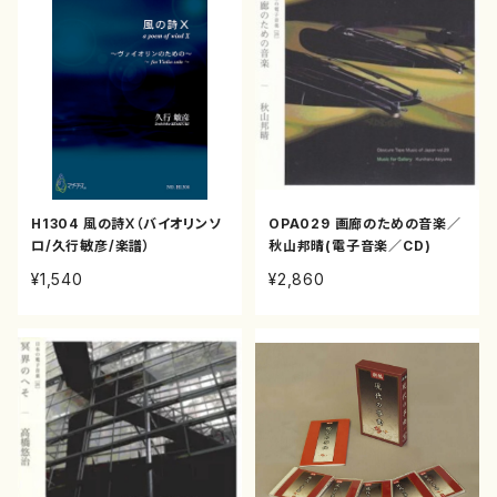
H1304 風の詩Ⅹ（バイオリンソ
OPA029 画廊のための音楽／
ロ/久行敏彦/楽譜）
秋山邦晴(電子音楽／CD)
¥1,540
¥2,860