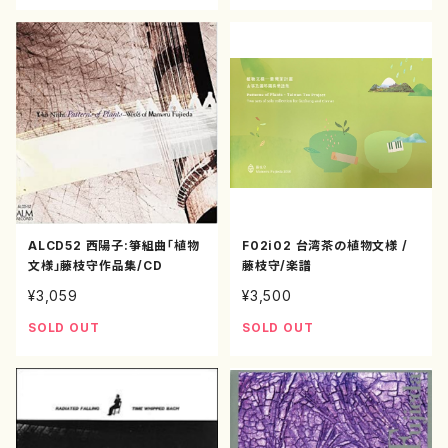
ALCD52 西陽子:箏組曲「植物
F02i02 台湾茶の植物文様 /
文様」藤枝守作品集/CD
藤枝守/楽譜
¥3,059
¥3,500
SOLD OUT
SOLD OUT