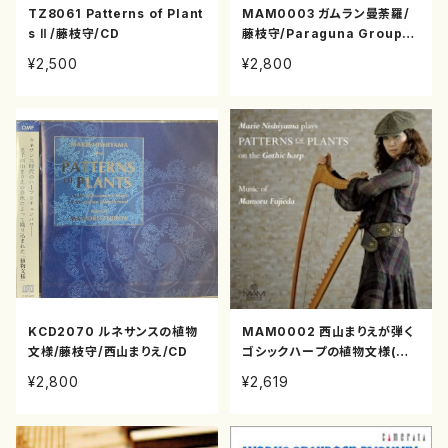
TZ8061 Patterns of Plant
MAM0003 ガムラン曼荼羅/
s Ⅱ /藤枝守/CD
藤枝守/Paraguna Group/C
D
¥2,500
¥2,800
KCD2070 ルネサンスの植物
MAM0002 西山まりえが弾く
文様/藤枝守/西山まりえ/CD
ゴシックハープの植物文様(ゴ
シックハープ/藤枝守/CD)
¥2,800
¥2,619