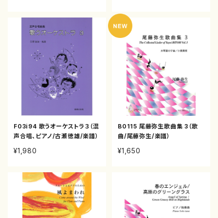
譜）
F03i94 歌うオーケストラ３（混
B0115 尾藤弥生歌曲集 3（歌
声合唱、ピアノ/古瀬徳雄/楽譜）
曲/尾藤弥生/楽譜）
¥1,980
¥1,650