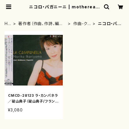
ニコロ・パガニーニ | mothereart
h
HO
著作者（作曲、作詩、編曲、
作曲-クラ
ニコロ・パガ
ME
著者）から探す
シック
ニーニ
CMCD-28123 ラ・カンパネラ
／碇山典子（碇山典子/フラン
ツ・リスト、ニコロ・パガニーニ、
¥3,080
西村朗/CD）