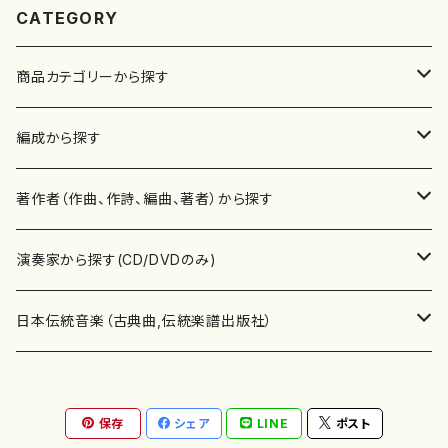
CATEGORY
商品カテゴリーから探す
楽譜
編成から探す
書籍
邦楽器
著作者（作曲、作詩、編曲、著者）から探す
書籍
箏・琴（ソロ）
CD・DVD
合唱
あ行
演奏家から探す(CD/DVDのみ)
テキストブック
箏・琴（合奏）
混声合唱
青木省三(アオキ ショウゾウ)
チケット
歌・声
か行
邦楽（箏、三味線、尺八等）演奏家
日本伝統音楽（古典曲,伝統楽譜出版社）
事典
三味線（ソロ）
女声合唱
青島広志（アオシマ ヒロシ）
ソプラノ
梯郁夫(カケハシ イクオ)
アルメリア（箏）
雑誌
洋楽器（鍵盤楽器）
さ行
声楽家・合唱団・朗読等
地歌箏曲（箏古典楽譜）
保存
シェア
LINE
ポスト
詩集
三味線（合奏）
男声合唱
秋山健治(アキヤマ ケンジ）
アルト
蔭山滸山(カゲヤマ キョザン)
石川高（笙）
邦楽ジャーナル
ピアノ（ソロ）
斉藤松声(サイトウ ショウセイ)
應和惠子（声楽・ソプラノ）
宮城道雄（宮城宗家監修）
レコード
洋楽器（弦楽器）
た行
洋楽-鍵盤楽器（ピアノ、オルガン等）演奏家
地歌箏曲（三絃古典楽譜）