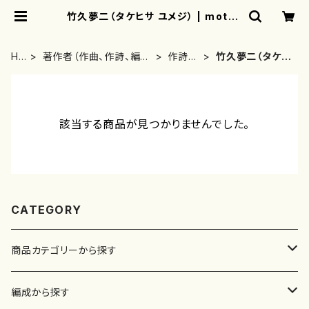
竹久夢二（タケヒサ ユメジ） | mothe
rearth
HO
著作者（作曲、作詩、編
作詩
竹久夢二（タケヒ
ME
曲、著者）から探す
者・著
サ ユメジ）
者
該当する商品が見つかりませんでした。
CATEGORY
商品カテゴリーから探す
楽譜
編成から探す