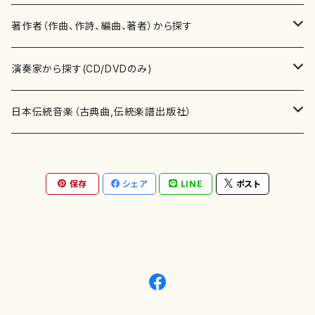
書籍
邦楽器
著作者（作曲、作詩、編曲、著者）から探す
書籍
箏・琴（ソロ）
CD・DVD
合唱
あ行
演奏家から探す(CD/DVDのみ)
テキストブック
箏・琴（合奏）
混声合唱
青木省三(アオキ ショウゾウ)
チケット
歌・声
か行
邦楽（箏、三味線、尺八等）演奏家
日本伝統音楽（古典曲,伝統楽譜出版社）
事典
三味線（ソロ）
女声合唱
青島広志（アオシマ ヒロシ）
ソプラノ
梯郁夫(カケハシ イクオ)
アルメリア（箏）
雑誌
洋楽器（鍵盤楽器）
さ行
声楽家・合唱団・朗読等
地歌箏曲（箏古典楽譜）
保存
シェア
LINE
ポスト
詩集
三味線（合奏）
男声合唱
秋山健治(アキヤマ ケンジ）
アルト
蔭山滸山(カゲヤマ キョザン)
石川高（笙）
邦楽ジャーナル
ピアノ（ソロ）
斉藤松声(サイトウ ショウセイ)
應和惠子（声楽・ソプラノ）
宮城道雄（宮城宗家監修）
レコード
洋楽器（弦楽器）
た行
洋楽-鍵盤楽器（ピアノ、オルガン等）演奏家
地歌箏曲（三絃古典楽譜）
尺八（ソロ）
児童合唱
秋山邦晴(アキヤマ クニハル)
テノール
景山伸夫(カゲヤマ ノブオ)
伊藤まなみ（箏）
ピアノ（連弾）
斎藤武（サイトウ タケシ）
栗友会女声アンサンブル（合唱・女声合唱）
バイオリン（ソロ）
平良伊津美(タイラ イツミ)
マリーン・ファン・ニューケルケン（ピアノ）
宮城道雄（宮城宗家監修）
雑貨・アクセサリー
洋楽器（木管楽器）
な行
洋楽-弦楽器（バイオリン、ギター等）演奏家
長唄青柳楽譜（唄、三味線楽譜）
尺八（合奏）
朗読・語り
芥川也寸志（アクタガワ ヤスシ）
バリトン
葛西聖憲(カサイ マサノリ)
浦上恵子（箏）
ピアノ（合奏）
斎藤友子(サイトウ トモコ)
川口聖加（声楽・ソプラノ）
バイオリン（合奏）
田頭優子(タガシラ ユウコ)
赤城眞理（ピアノ）
フルート（ピッコロを含む）（ソロ）
内藤 明美(ナイトウ アケミ)
戸澤哲夫（バイオリン）
杵屋彌之介(青柳茂三）
用具
洋楽器（金管楽器）
は行
洋楽-木管楽器（フルート、クラリネット等）演奏家
尺八（古典楽譜、伝統楽譜出版社）
邦楽大合奏
歌曲
芦垣美穂(アシガキ ミホ)
バス
片桐朋子(カタギリ トモコ)
小笠原夏美（箏）
オルガン
佐伯圭子(サエキ ケイコ)
平野忠彦（声楽・バリトン）