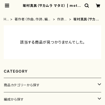
坂村真民（サカムラ マタミ） | mothe
rearth
HO
著作者（作曲、作詩、編
作詩
坂村真民（サカム
ME
曲、著者）から探す
者・著
ラ マタミ）
者
該当する商品が見つかりませんでした。
CATEGORY
商品カテゴリーから探す
楽譜
編成から探す