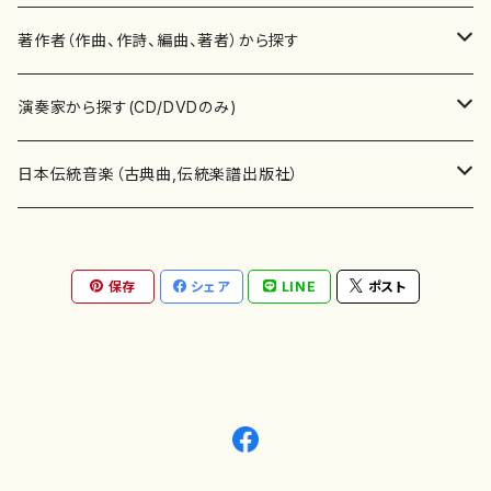
書籍
邦楽器
著作者（作曲、作詩、編曲、著者）から探す
書籍
箏・琴（ソロ）
CD・DVD
合唱
あ行
演奏家から探す(CD/DVDのみ)
テキストブック
箏・琴（合奏）
混声合唱
青木省三(アオキ ショウゾウ)
チケット
歌・声
か行
邦楽（箏、三味線、尺八等）演奏家
日本伝統音楽（古典曲,伝統楽譜出版社）
事典
三味線（ソロ）
女声合唱
青島広志（アオシマ ヒロシ）
ソプラノ
梯郁夫(カケハシ イクオ)
アルメリア（箏）
雑誌
洋楽器（鍵盤楽器）
さ行
声楽家・合唱団・朗読等
地歌箏曲（箏古典楽譜）
保存
シェア
LINE
ポスト
詩集
三味線（合奏）
男声合唱
秋山健治(アキヤマ ケンジ）
アルト
蔭山滸山(カゲヤマ キョザン)
石川高（笙）
邦楽ジャーナル
ピアノ（ソロ）
斉藤松声(サイトウ ショウセイ)
應和惠子（声楽・ソプラノ）
宮城道雄（宮城宗家監修）
レコード
洋楽器（弦楽器）
た行
洋楽-鍵盤楽器（ピアノ、オルガン等）演奏家
地歌箏曲（三絃古典楽譜）
尺八（ソロ）
児童合唱
秋山邦晴(アキヤマ クニハル)
テノール
景山伸夫(カゲヤマ ノブオ)
伊藤まなみ（箏）
ピアノ（連弾）
斎藤武（サイトウ タケシ）
栗友会女声アンサンブル（合唱・女声合唱）
バイオリン（ソロ）
平良伊津美(タイラ イツミ)
マリーン・ファン・ニューケルケン（ピアノ）
宮城道雄（宮城宗家監修）
雑貨・アクセサリー
洋楽器（木管楽器）
な行
洋楽-弦楽器（バイオリン、ギター等）演奏家
長唄青柳楽譜（唄、三味線楽譜）
尺八（合奏）
朗読・語り
芥川也寸志（アクタガワ ヤスシ）
バリトン
葛西聖憲(カサイ マサノリ)
浦上恵子（箏）
ピアノ（合奏）
斎藤友子(サイトウ トモコ)
川口聖加（声楽・ソプラノ）
バイオリン（合奏）
田頭優子(タガシラ ユウコ)
赤城眞理（ピアノ）
フルート（ピッコロを含む）（ソロ）
内藤 明美(ナイトウ アケミ)
戸澤哲夫（バイオリン）
杵屋彌之介(青柳茂三）
用具
洋楽器（金管楽器）
は行
洋楽-木管楽器（フルート、クラリネット等）演奏家
尺八（古典楽譜、伝統楽譜出版社）
邦楽大合奏
歌曲
芦垣美穂(アシガキ ミホ)
バス
片桐朋子(カタギリ トモコ)
小笠原夏美（箏）
オルガン
佐伯圭子(サエキ ケイコ)
平野忠彦（声楽・バリトン）