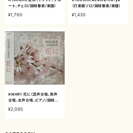
ート、チェロ/国枝春恵/楽譜）
（打楽器ソロ/国枝春恵/楽譜）
¥1,760
¥1,430
KNHR1 花に（混声合唱、男声
合唱、女声合唱、ピアノ/国枝春
恵/CD）
¥2,095