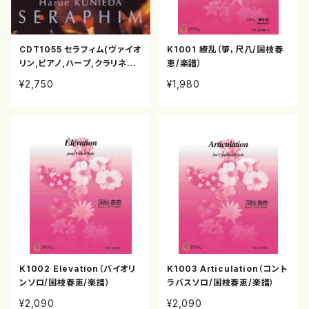
CDT1055 セラフィム(ヴァイオ
K1001 繚乱（箏，尺八/国枝春
リン,ピアノ,ハープ,クラリネッ
恵/楽譜）
ト,ソプラノ/国枝春恵/CD)
¥2,750
¥1,980
K1002 Elevation（バイオリ
K1003 Articulation（コント
ンソロ/国枝春恵/楽譜）
ラバスソロ/国枝春恵/楽譜）
¥2,090
¥2,090