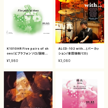
K1010HR Five pairs of sh
ALCD-102 with…(パーカッ
oes（ビブラフォンソロ/国枝春
ション/會田瑞樹/CD)
恵/楽譜）
¥1,980
¥3,080