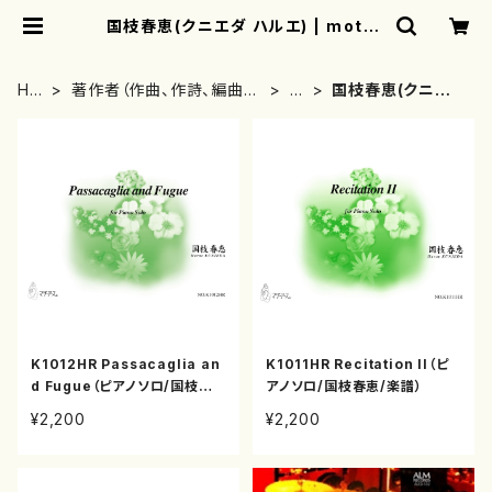
国枝春恵(クニエダ ハルエ) | mothe
rearth
HO
著作者（作曲、作詩、編曲、
か
国枝春恵(クニエ
ME
著者）から探す
行
ダ ハルエ)
K1012HR Passacaglia an
K1011HR Recitation II（ピ
d Fugue（ピアノソロ/国枝春
アノソロ/国枝春恵/楽譜）
恵/楽譜）
¥2,200
¥2,200