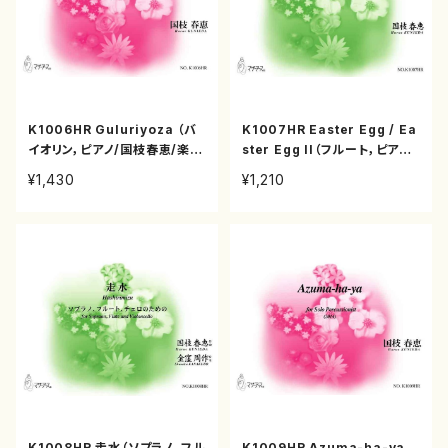
K1006HR Guluriyoza （バ
K1007HR Easter Egg / Ea
イオリン，ピアノ/国枝春恵/楽
ster Egg II（フルート，ピアノ/
譜）
国枝春恵/楽譜）
¥1,430
¥1,210
K1008HR 走水（ソプラノ、フル
K1009HR Azuma-ha-ya