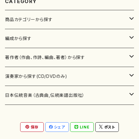
CATEGORY
商品カテゴリーから探す
楽譜
編成から探す
書籍
邦楽器
著作者（作曲、作詩、編曲、著者）から探す
書籍
箏・琴（ソロ）
CD・DVD
合唱
あ行
演奏家から探す(CD/DVDのみ)
テキストブック
箏・琴（合奏）
混声合唱
青木省三(アオキ ショウゾウ)
チケット
歌・声
か行
邦楽（箏、三味線、尺八等）演奏家
日本伝統音楽（古典曲,伝統楽譜出版社）
事典
三味線（ソロ）
女声合唱
青島広志（アオシマ ヒロシ）
ソプラノ
梯郁夫(カケハシ イクオ)
アルメリア（箏）
雑誌
洋楽器（鍵盤楽器）
さ行
声楽家・合唱団・朗読等
地歌箏曲（箏古典楽譜）
保存
シェア
LINE
ポスト
詩集
三味線（合奏）
男声合唱
秋山健治(アキヤマ ケンジ）
アルト
蔭山滸山(カゲヤマ キョザン)
石川高（笙）
邦楽ジャーナル
ピアノ（ソロ）
斉藤松声(サイトウ ショウセイ)
應和惠子（声楽・ソプラノ）
宮城道雄（宮城宗家監修）
レコード
洋楽器（弦楽器）
た行
洋楽-鍵盤楽器（ピアノ、オルガン等）演奏家
地歌箏曲（三絃古典楽譜）