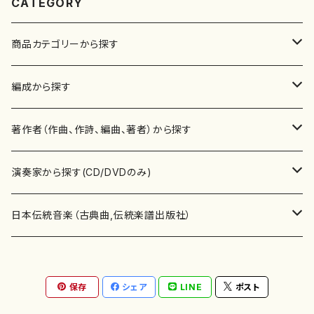
CATEGORY
商品カテゴリーから探す
楽譜
編成から探す
書籍
邦楽器
著作者（作曲、作詩、編曲、著者）から探す
書籍
箏・琴（ソロ）
CD・DVD
合唱
あ行
演奏家から探す(CD/DVDのみ)
テキストブック
箏・琴（合奏）
混声合唱
青木省三(アオキ ショウゾウ)
チケット
歌・声
か行
邦楽（箏、三味線、尺八等）演奏家
日本伝統音楽（古典曲,伝統楽譜出版社）
事典
三味線（ソロ）
女声合唱
青島広志（アオシマ ヒロシ）
ソプラノ
梯郁夫(カケハシ イクオ)
アルメリア（箏）
雑誌
洋楽器（鍵盤楽器）
さ行
声楽家・合唱団・朗読等
地歌箏曲（箏古典楽譜）
保存
シェア
LINE
ポスト
詩集
三味線（合奏）
男声合唱
秋山健治(アキヤマ ケンジ）
アルト
蔭山滸山(カゲヤマ キョザン)
石川高（笙）
邦楽ジャーナル
ピアノ（ソロ）
斉藤松声(サイトウ ショウセイ)
應和惠子（声楽・ソプラノ）
宮城道雄（宮城宗家監修）
レコード
洋楽器（弦楽器）
た行
洋楽-鍵盤楽器（ピアノ、オルガン等）演奏家
地歌箏曲（三絃古典楽譜）