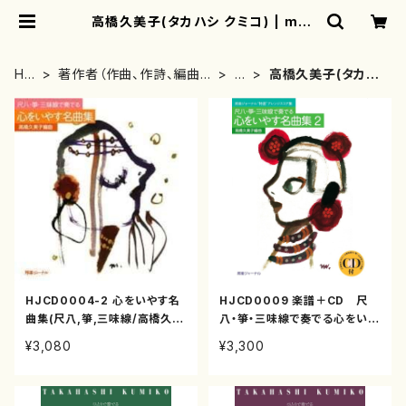
高橋久美子(タカハシ クミコ) | mot
herearth
HO
著作者（作曲、作詩、編曲、
た
高橋久美子(タカハ
ME
著者）から探す
行
シ クミコ)
HJCD0004-2 心をいやす名
HJCD0009 楽譜＋CD 尺
曲集(尺八,箏,三味線/高橋久美
八・箏・三味線で奏でる心をいや
子/楽譜＋CD)
す名曲集２（高橋久美子〈編〉／
¥3,080
¥3,300
CD演奏＝三塚幸彦〈尺〉・小野
美穂子〈箏〉・山本普乃〈三〉/髙
橋久美子/楽譜）