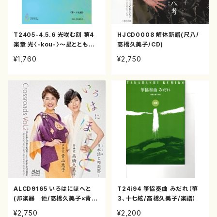
T2405-4.5.6 光咲む刻 第4
HJCD0008 解体新譜(尺八/
楽章 光〈-kou-〉～星とともに
高橋久美子/CD)
～（尺八2/箏2/17/三/高橋久
¥1,760
¥2,750
美子/楽譜）
ALCD9165 いろはにほへと
T24i94 箏協奏曲 みだれ（箏
(邦楽器 他/高橋久美子×青山
３、十七絃/高橋久美子/楽譜）
恵子/CD)
¥2,750
¥2,200