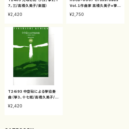
7，三/高橋久美子/楽譜）
Vol.１作曲家 高橋久美子×箏曲
家 野坂操壽 ─箏曲を繋ぐ（野
¥2,420
¥2,750
坂操壽/高橋久美子/CD）
T24i93 中空砧による箏協奏
曲（箏３、十七絃/高橋久美子/楽
譜）
¥2,420