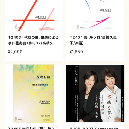
T2403 「秋風の曲」主題による
T2404 襲（箏ソロ/高橋久美
箏四重奏曲（箏3，17/高橋久美
子/楽譜）
子/楽譜）
¥2,090
¥1,650
T2405 光咲む刻 （尺2，箏2，1
HJCD-0007 Crossroads