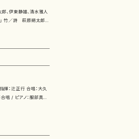
萩原朔太郎 2. 組
雄 天景／詩 萩原朔太郎
rse 指揮：辻正行 合唱：大久
合唱 / ピアノ：服部真由
譜：あり https://o
1948837 2. 中島百合子：女声
. 久住和麿：「あむばる
村千栄子） 4. 宮本和