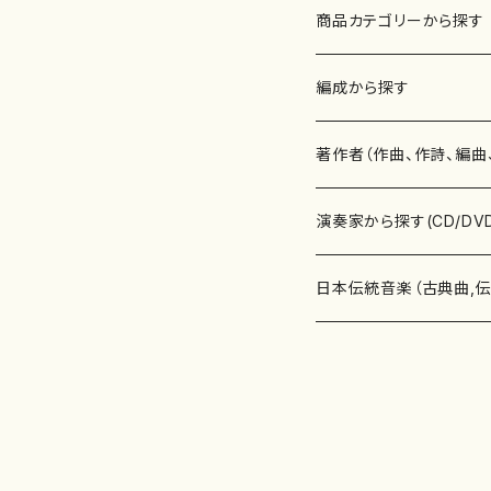
商品カテゴリーから探す
楽譜
編成から探す
書籍
邦楽器
著作者（作曲、作詩、編曲
書籍
箏・琴（ソロ）
CD・DVD
合唱
あ行
演奏家から探す(CD/DV
テキストブック
箏・琴（合奏）
混声合唱
青木省三(アオキ ショウゾウ)
チケット
歌・声
か行
邦楽（箏、三味線、尺八等
日本伝統音楽（古典曲,
事典
三味線（ソロ）
女声合唱
青島広志（アオシマ ヒロシ）
ソプラノ
梯郁夫(カケハシ イクオ)
アルメリア（箏）
雑誌
洋楽器（鍵盤楽器）
さ行
声楽家・合唱団・朗読等
地歌箏曲（箏古典楽譜）
詩集
三味線（合奏）
男声合唱
秋山健治(アキヤマ ケンジ）
アルト
蔭山滸山(カゲヤマ キョザン)
石川高（笙）
邦楽ジャーナル
ピアノ（ソロ）
斉藤松声(サイトウ ショウセイ
應和惠子（声楽・ソプラノ）
宮城道雄（宮城宗家監修）
レコード
洋楽器（弦楽器）
た行
洋楽-鍵盤楽器（ピアノ、
地歌箏曲（三絃古典楽
尺八（ソロ）
児童合唱
秋山邦晴(アキヤマ クニハル)
テノール
景山伸夫(カゲヤマ ノブオ)
伊藤まなみ（箏）
ピアノ（連弾）
斎藤武（サイトウ タケシ）
栗友会女声アンサンブル（合
バイオリン（ソロ）
平良伊津美(タイラ イツミ)
マリーン・ファン・ニューケルケ
宮城道雄（宮城宗家監修）
雑貨・アクセサリー
洋楽器（木管楽器）
な行
洋楽-弦楽器（バイオリン
長唄青柳楽譜（唄、三味