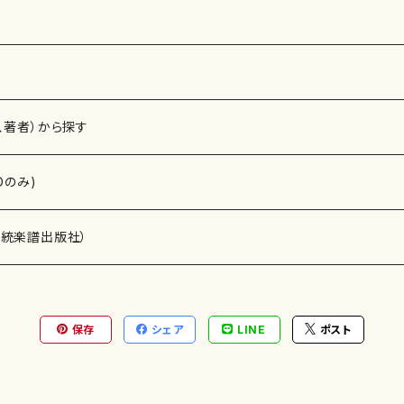
侑：女声合唱 シュノンソーに降る雨は（詩：堀場清子）ソプ
秋刀魚の歌（詩：佐藤春夫） 混声合唱 5. 諸橋玲子：いろは
様） 6. 中川善裕：「白夜」〜無伴奏混声合唱のための〜（詩：萩
宏：夢のあと（詩：立原道造）ピアノ：川井敬子 わがひとに与
8. 鈴木聡：無伴奏混声合唱曲「兵士の告白」（詩：谷川俊太郎） ライブ録音（東京
、著者）から探す
会館小ホール）2001年2月25日/26日
Dのみ)
）演奏家
伝統楽譜出版社）
保存
シェア
LINE
ポスト
)
オルガン等）演奏家
譜）
唱・女声合唱）
ン（ピアノ）
、ギター等）演奏家
線楽譜）