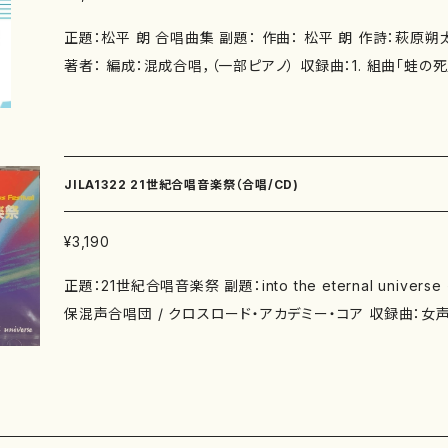
正題：松平 朗 合唱曲集 副題： 作曲： 松平 朗 作詩：萩原朔太郎、伊東静雄、清水雅人
著者： 編成：混成合唱，（一部ピアノ） 収録曲：1. 組曲「蛙の死」 竹／詩 萩原朔太郎
龜／詩 萩原朔太郎 月光と海月／詩 萩原朔太郎 蛙の死／詩 
曲「自然に、充分自然に」 自然に、充分自然に／詩 伊東静
貝／詩 萩原朔太郎 螢／詩 伊東静雄 3. 手まり歌 会津地方わらべ唄（歌詞） 4. シ
ンメトリイな構図 詩 清水雅人 作曲年 : 演奏時間： 委 嘱： 初 演： 別売CD： 添付
JILA1322 21世紀合唱音楽祭（合唱/CD)
CD：なし 出版社：マザーアース ISMN ： 979-0-65003-380-0 ISBN ： サイズ：A4
初版発行：2018.5.15 楽譜の種類：スコアのみ 作品の詳細↓
¥3,190
正題：21世紀合唱音楽祭 副題：into the eternal unive
保混声合唱団 / クロスロード・アカデミー・コア 収録曲：女声
子 1. 佐藤薫：時のページ〜女声合唱の為の〜（詞：奥田康） 別売楽
nlineshop.mother-earth-publishing.com/items/6
合唱のための「今、一番伝えたい５つの歌」（詩：中島百合子） 3
わりあ」より 天気、雨（詩：西脇順三郎） 拾った小猫（詞：中