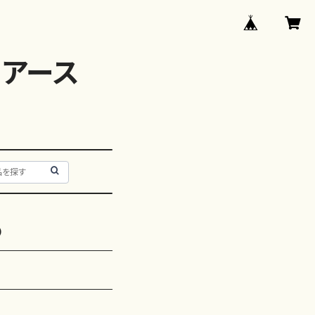
アース
）