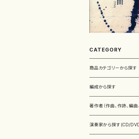
CATEGORY
商品カテゴリーから探す
楽譜
編成から探す
書籍
邦楽器
著作者（作曲、作詩、編曲
書籍
箏・琴（ソロ）
CD・DVD
合唱
あ行
演奏家から探す(CD/DV