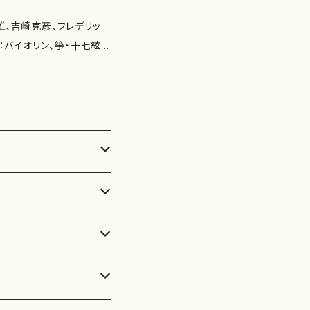
線上のアリア(J.S.バッハ)
[12'36"] 4.ノクターン
ブロ・デ・サラサーテ) [8'2
 数：１枚組 備 考：