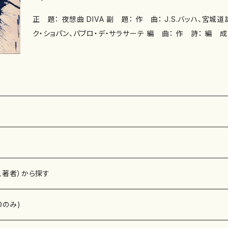
正 題： 夜想曲 DIVA 副 題： 作 曲： J.S.バッハ、宮城道雄、吉崎克彦、フレデリッ
ク・ショパン、パブロ・デ・サラサーテ 編 曲： 作 詩： 編 成：バイオリン、箏・十七絃
演 奏：工藤真菜（バイオリン）、みやざき都（箏） 収録曲： 1.G
[3'24"] 2.春の海(宮城道雄) [5'06"] 3.光と影(吉崎克彦) 
(フレデリック・ショパン) [3'55"] 5.ツィゴイネルワイゼン(パ
7"] 作曲年： 演奏時間： 録 音： 制 作： 販 売： 枚
、著者）から探す
Dのみ)