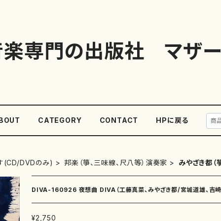
音楽専門の出版社 マザー
BOUT
CATEGORY
CONTACT
HPに戻る
(CD/DVDのみ)
邦楽（箏、三味線、尺八等）演奏家
みやざき都（
DIVA-160926 夜想曲 DIVA（工藤真菜、みやざき都/宮城道雄、吉
¥2,750