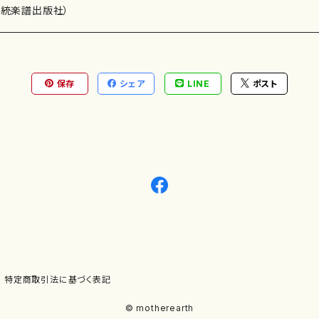
）演奏家
伝統楽譜出版社）
保存
シェア
LINE
ポスト
)
オルガン等）演奏家
譜）
唱・女声合唱）
ン（ピアノ）
、ギター等）演奏家
線楽譜）
シ）
ロ）
、クラリネット等）演奏家
譜出版社）
奏）
ョン、マリンバ等）演奏者
など）
ラ、吹奏楽)楽団
特定商取引法に基づく表記
)）
© motherearth
パーカッション）
ョウ）
特殊な楽器など）
ット、トロンボーン等）演奏家