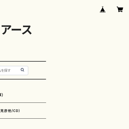
アース
箏）
崎克彦他/CD）