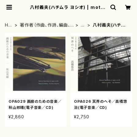
八村義夫(ハチムラ ヨシオ) | mothe
rearth
HO
著作者（作曲、作詩、編曲、
は
八村義夫(ハチムラ
ME
著者）から探す
行
ヨシオ)
OPA029 画廊のための音楽／
OPA026 冥界のへそ／高橋悠
秋山邦晴(電子音楽／CD)
治(電子音楽／CD)
¥2,860
¥2,750