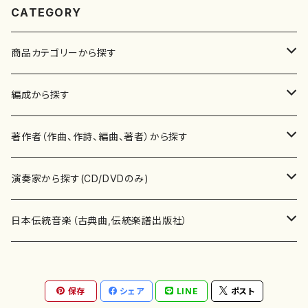
CATEGORY
商品カテゴリーから探す
楽譜
編成から探す
書籍
邦楽器
著作者（作曲、作詩、編曲、著者）から探す
書籍
箏・琴（ソロ）
CD・DVD
合唱
あ行
演奏家から探す(CD/DVDのみ)
テキストブック
箏・琴（合奏）
混声合唱
青木省三(アオキ ショウゾウ)
チケット
歌・声
か行
邦楽（箏、三味線、尺八等）演奏家
日本伝統音楽（古典曲,伝統楽譜出版社）
事典
三味線（ソロ）
女声合唱
青島広志（アオシマ ヒロシ）
ソプラノ
梯郁夫(カケハシ イクオ)
アルメリア（箏）
雑誌
洋楽器（鍵盤楽器）
さ行
声楽家・合唱団・朗読等
地歌箏曲（箏古典楽譜）
保存
シェア
LINE
ポスト
詩集
三味線（合奏）
男声合唱
秋山健治(アキヤマ ケンジ）
アルト
蔭山滸山(カゲヤマ キョザン)
石川高（笙）
邦楽ジャーナル
ピアノ（ソロ）
斉藤松声(サイトウ ショウセイ)
應和惠子（声楽・ソプラノ）
宮城道雄（宮城宗家監修）
レコード
洋楽器（弦楽器）
た行
洋楽-鍵盤楽器（ピアノ、オルガン等）演奏家
地歌箏曲（三絃古典楽譜）