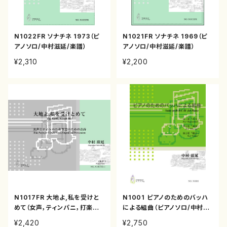
N1022FR ソナチネ 1973（ピ
N1021FR ソナチネ 1969（ピ
アノソロ/中村滋延/楽譜）
アノソロ/中村滋延/楽譜）
¥2,310
¥2,200
N1017FR 大地よ,私を受けと
N1001 ピアノのためのバッハ
めて（女声，ティンパニ，打楽器/
による組曲（ピアノソロ/中村滋
中村滋延/楽譜）
延/楽譜）
¥2,420
¥2,750