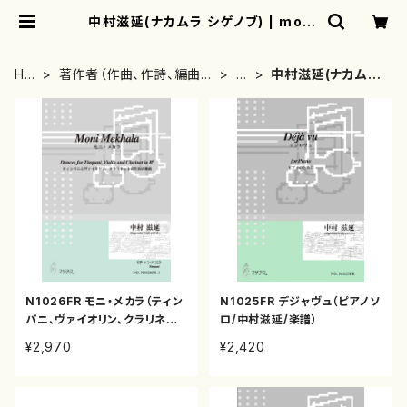
中村滋延(ナカムラ シゲノブ) | moth
erearth
HO
著作者（作曲、作詩、編曲、
な
中村滋延(ナカムラ
ME
著者）から探す
行
シゲノブ)
N1026FR モニ・メカラ（ティン
N1025FR デジャヴュ（ピアノソ
パニ、ヴァイオリン、クラリネッ
ロ/中村滋延/楽譜）
ト/中村滋延/楽譜）
¥2,970
¥2,420