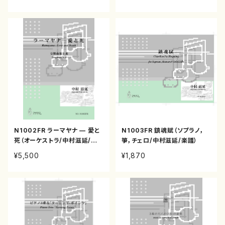
N1002FR ラーマヤナ — 愛と
N1003FR 鎮魂賦（ソプラノ，
死（オーケストラ/中村滋延/楽
箏，チェロ/中村滋延/楽譜）
譜）
¥5,500
¥1,870