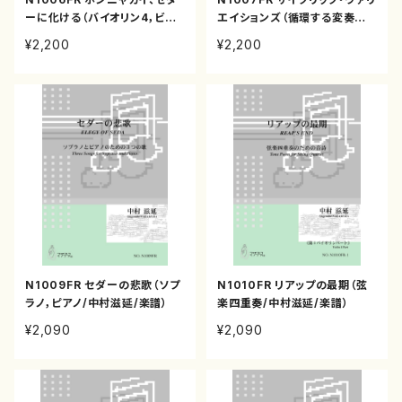
ーに化ける（バイオリン4，ビオ
エイションズ（循環する変奏曲）
ラ2，チェロ2，コントラバス/中
（サクソフォーン四重奏/中村滋
¥2,200
¥2,200
村滋延/楽譜）
延/楽譜）
N1009FR セダーの悲歌（ソプ
N1010FR リアップの最期（弦
ラノ，ピアノ/中村滋延/楽譜）
楽四重奏/中村滋延/楽譜）
¥2,090
¥2,090