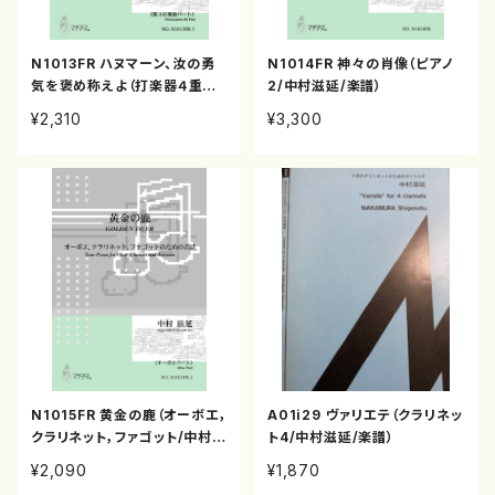
N1013FR ハヌマーン、汝の勇
N1014FR 神々の肖像（ピアノ
気を褒め称えよ（打楽器４重奏/
2/中村滋延/楽譜）
中村滋延/楽譜）
¥2,310
¥3,300
N1015FR 黄金の鹿（オーボエ，
A01i29 ヴァリエテ（クラリネッ
クラリネット，ファゴット/中村滋
ト4/中村滋延/楽譜）
延/楽譜）
¥2,090
¥1,870