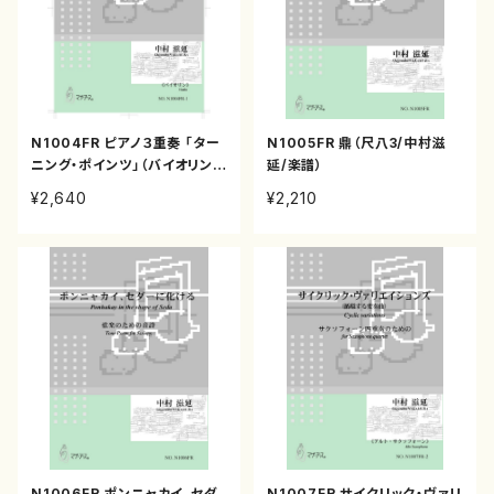
N1004FR ピアノ３重奏 「ター
N1005FR 鼎（尺八3/中村滋
ニング・ポインツ」（バイオリン、
延/楽譜）
チェロ、ピアノ/中村滋延/楽譜）
¥2,640
¥2,210
N1006FR ポンニャカイ、セダ
N1007FR サイクリック・ヴァリ