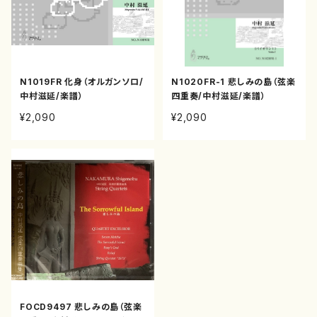
N1019FR 化身（オルガンソロ/
N1020FR-1 悲しみの島（弦楽
中村滋延/楽譜）
四重奏/中村滋延/楽譜）
¥2,090
¥2,090
FOCD9497 悲しみの島（弦楽