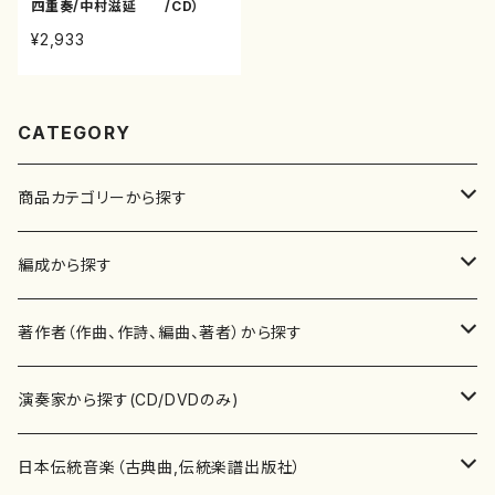
四重奏/中村滋延 /CD）
¥2,933
CATEGORY
商品カテゴリーから探す
楽譜
編成から探す
書籍
邦楽器
著作者（作曲、作詩、編曲、著者）から探す
書籍
箏・琴（ソロ）
CD・DVD
合唱
あ行
演奏家から探す(CD/DVDのみ)
テキストブック
箏・琴（合奏）
混声合唱
青木省三(アオキ ショウゾウ)
チケット
歌・声
か行
邦楽（箏、三味線、尺八等）演奏家
日本伝統音楽（古典曲,伝統楽譜出版社）