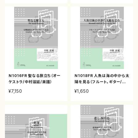
N1016FR 聖なる旅立ち（オー
N1018FR 人魚は海の中から太
ケストラ/中村滋延/楽譜）
陽を見る（フルート，ギター/中
村滋延/楽譜）
¥7,150
¥1,650