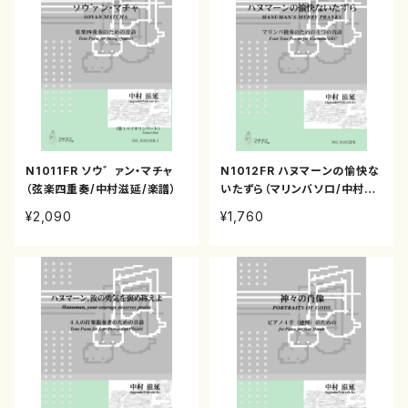
N1011FR ソウ゛ァン・マチャ
N1012FR ハヌマーンの愉快な
（弦楽四重奏/中村滋延/楽譜）
いたずら（マリンバソロ/中村滋
延/楽譜）
¥2,090
¥1,760