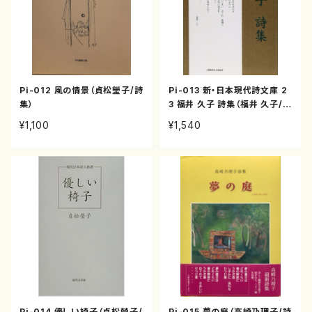
Pi-012 風の情景（貞松瑩子/詩
Pi-013 新・日本現代詩文庫 2
集）
3 福井 久子 詩集（福井 久子/詩
集）
¥1,100
¥1,540
Pi-014 優しい椅子（貞松瑩子/
Pi-015 夢の庭（高崎乃理子/詩