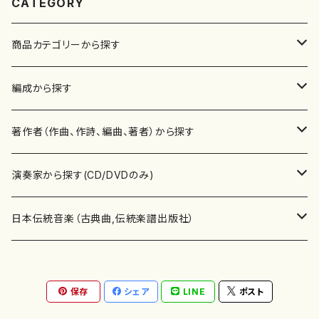
CATEGORY
商品カテゴリーから探す
楽譜
編成から探す
書籍
邦楽器
著作者（作曲、作詩、編曲、著者）から探す
書籍
箏・琴（ソロ）
CD・DVD
合唱
あ行
演奏家から探す(CD/DVDのみ)
テキストブック
箏・琴（合奏）
混声合唱
青木省三(アオキ ショウゾウ)
チケット
歌・声
か行
邦楽（箏、三味線、尺八等）演奏家
日本伝統音楽（古典曲,伝統楽譜出版社）
事典
三味線（ソロ）
女声合唱
青島広志（アオシマ ヒロシ）
ソプラノ
梯郁夫(カケハシ イクオ)
アルメリア（箏）
雑誌
洋楽器（鍵盤楽器）
さ行
声楽家・合唱団・朗読等
地歌箏曲（箏古典楽譜）
保存
シェア
LINE
ポスト
詩集
三味線（合奏）
男声合唱
秋山健治(アキヤマ ケンジ）
アルト
蔭山滸山(カゲヤマ キョザン)
石川高（笙）
邦楽ジャーナル
ピアノ（ソロ）
斉藤松声(サイトウ ショウセイ)
應和惠子（声楽・ソプラノ）
宮城道雄（宮城宗家監修）
レコード
洋楽器（弦楽器）
た行
洋楽-鍵盤楽器（ピアノ、オルガン等）演奏家
地歌箏曲（三絃古典楽譜）