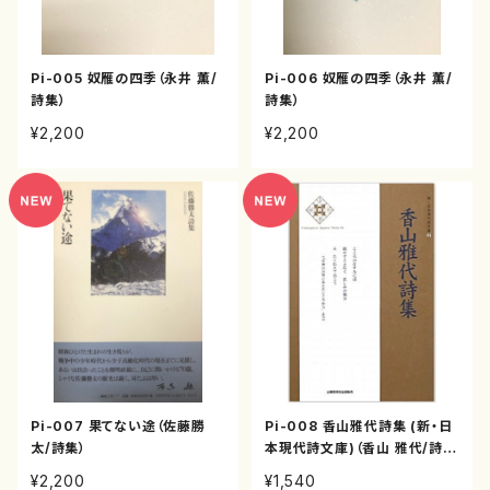
Pi-005 奴雁の四季（永井 薫/
Pi-006 奴雁の四季（永井 薫/
詩集）
詩集）
¥2,200
¥2,200
Pi-007 果てない途（佐藤勝
Pi-008 香山雅代詩集 (新・日
太/詩集）
本現代詩文庫)（香山 雅代/詩
集）
¥2,200
¥1,540