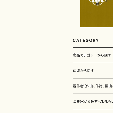
CATEGORY
商品カテゴリーから探す
楽譜
編成から探す
書籍
邦楽器
著作者（作曲、作詩、編曲
書籍
箏・琴（ソロ）
CD・DVD
合唱
あ行
演奏家から探す(CD/DV