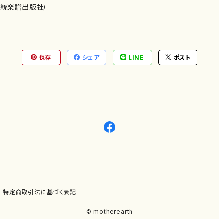
）演奏家
伝統楽譜出版社）
保存
シェア
LINE
ポスト
)
オルガン等）演奏家
譜）
唱・女声合唱）
ン（ピアノ）
、ギター等）演奏家
線楽譜）
シ）
ロ）
、クラリネット等）演奏家
譜出版社）
奏）
ョン、マリンバ等）演奏者
など）
ラ、吹奏楽)楽団
特定商取引法に基づく表記
)）
© motherearth
パーカッション）
ョウ）
特殊な楽器など）
ット、トロンボーン等）演奏家