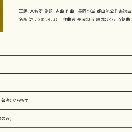
正題：京名所 副題：古曲 作曲： 長岡勾当 都山流公刊楽譜曲番:
名所（きょうめいしょ） 作曲者 長岡勾当 編成：尺八 収録曲： 作曲年 : 演奏時間：
委 嘱： 初 演： 別売CD： 添付CD：なし 出版社：都山流尺八楽会 ISM
5010-281-0 ISBN ： サイズ：B5 初版発行： 楽譜の種
↓ http://www.tozanryu.com
、著者）から探す
Dのみ)