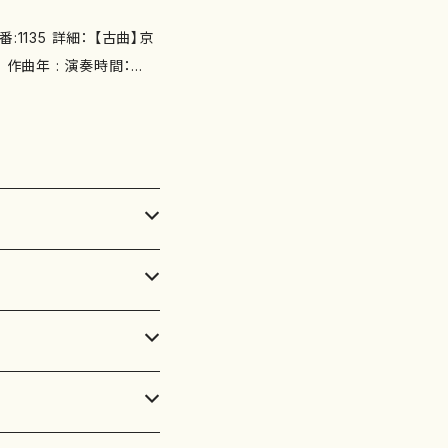
1135 詳細： 【古曲】京
N ：979-0-6
類：尺八/都山式譜 作品の詳細