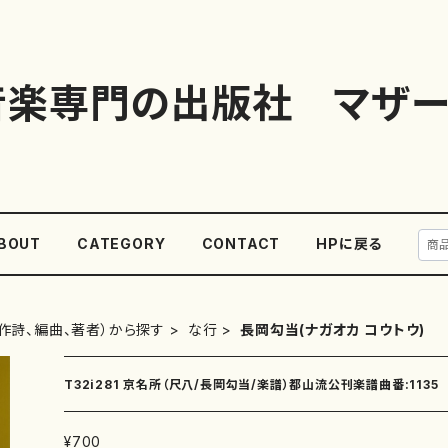
音楽専門の出版社 マザー
BOUT
CATEGORY
CONTACT
HPに戻る
作詩、編曲、著者）から探す
な行
長岡勾当(ナガオカ コウトウ)
T32i281 京名所（尺八/長岡勾当/楽譜）都山流公刊楽譜曲番:1135
¥700