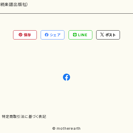
）演奏家
伝統楽譜出版社）
保存
シェア
LINE
ポスト
)
オルガン等）演奏家
譜）
唱・女声合唱）
ン（ピアノ）
、ギター等）演奏家
線楽譜）
シ）
ロ）
、クラリネット等）演奏家
譜出版社）
奏）
ョン、マリンバ等）演奏者
など）
ラ、吹奏楽)楽団
特定商取引法に基づく表記
)）
© motherearth
パーカッション）
ョウ）
特殊な楽器など）
ット、トロンボーン等）演奏家