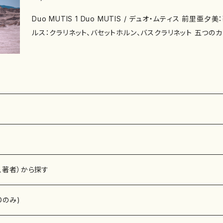
Duo MUTIS 1 Duo MUTIS / デュオ・ムティス 前里
ルス：クラリネット、バセットホルン、バスクラリネット 五つのカノン / アントン・ヴェーベ
ルン 猫の子守唄 / イーゴリ・ストラヴィンスキー J.F.Kへの哀
ンスキー 楽しい時 ”ピラル・ドミンゲスに捧ぐ" / 筒井香織 
カル・デュサパン イス 第9番 / 筒井香織 バルサモ デ ティ
チニス / フランコ・ドナトーニ 18の春の素敵な未亡人 / ジョン・ケージ 
ジシャン：飯塚健太（クラリネット）他
、著者）から探す
Dのみ)