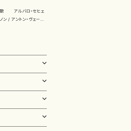
亜夕美：歌 アルバロ・セヒェ
歌 / イーゴリ・ストラヴィ
恋は無限に形を変え / パス
グレ/ ディエゴ・アギーレ
ゲスト・ミュー