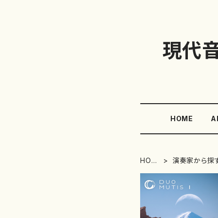
現代
HOME
A
HOM
演奏家から探す
E
み)