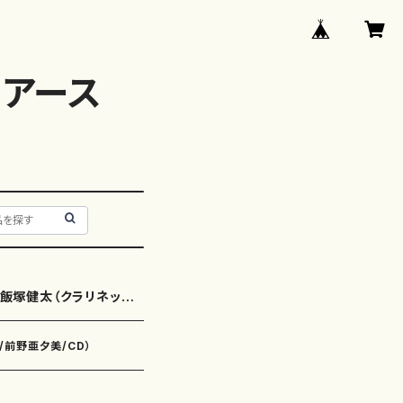
アース
飯塚健太（クラリネッ
ト）
IS/前野亜夕美/CD）