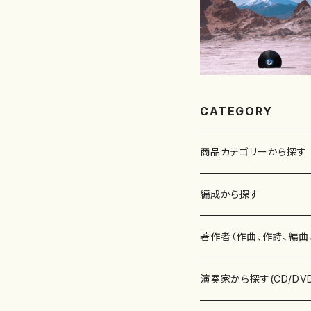
CATEGORY
商品カテゴリーから探す
楽譜
編成から探す
書籍
邦楽器
著作者（作曲、作詩、編曲
書籍
箏・琴（ソロ）
CD・DVD
合唱
あ行
演奏家から探す(CD/DV