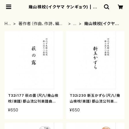
幾山検校(イクヤマ ケンギョウ) | mo
therearth
HO
著作者（作曲、作詩、編曲、
あ
幾山検校(イクヤマ
ME
著者）から探す
行
ケンギョウ)
T32i177 萩の露（尺八/幾山検
T32i230 新玉かずら（尺八/幾
校/楽譜）都山流公刊楽譜曲番:1
山検校/楽譜）都山流公刊楽譜
029
曲番:1082
¥650
¥650