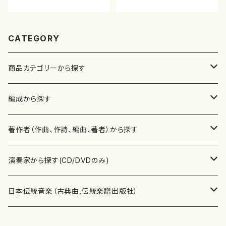
CATEGORY
商品カテゴリーから探す
楽譜
編成から探す
書籍
邦楽器
著作者（作曲、作詩、編曲、著者）から探す
書籍
箏・琴（ソロ）
CD・DVD
合唱
あ行
演奏家から探す(CD/DVDのみ)
テキストブック
箏・琴（合奏）
混声合唱
青木省三(アオキ ショウゾウ)
チケット
歌・声
か行
邦楽（箏、三味線、尺八等）演奏家
日本伝統音楽（古典曲,伝統楽譜出版社）
事典
三味線（ソロ）
女声合唱
青島広志（アオシマ ヒロシ）
ソプラノ
梯郁夫(カケハシ イクオ)
アルメリア（箏）
雑誌
洋楽器（鍵盤楽器）
さ行
声楽家・合唱団・朗読等
地歌箏曲（箏古典楽譜）