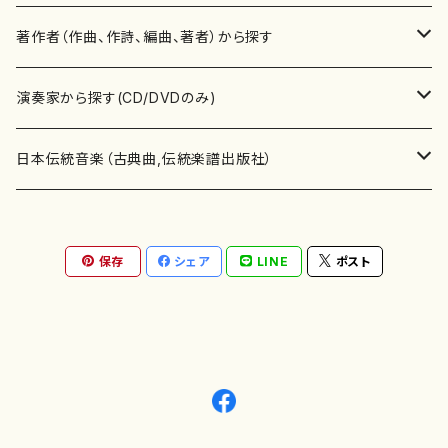
書籍
邦楽器
著作者（作曲、作詩、編曲、著者）から探す
書籍
箏・琴（ソロ）
CD・DVD
合唱
あ行
演奏家から探す(CD/DVDのみ)
テキストブック
箏・琴（合奏）
混声合唱
青木省三(アオキ ショウゾウ)
チケット
歌・声
か行
邦楽（箏、三味線、尺八等）演奏家
日本伝統音楽（古典曲,伝統楽譜出版社）
事典
三味線（ソロ）
女声合唱
青島広志（アオシマ ヒロシ）
ソプラノ
梯郁夫(カケハシ イクオ)
アルメリア（箏）
雑誌
洋楽器（鍵盤楽器）
さ行
声楽家・合唱団・朗読等
地歌箏曲（箏古典楽譜）
保存
シェア
LINE
ポスト
詩集
三味線（合奏）
男声合唱
秋山健治(アキヤマ ケンジ）
アルト
蔭山滸山(カゲヤマ キョザン)
石川高（笙）
邦楽ジャーナル
ピアノ（ソロ）
斉藤松声(サイトウ ショウセイ)
應和惠子（声楽・ソプラノ）
宮城道雄（宮城宗家監修）
レコード
洋楽器（弦楽器）
た行
洋楽-鍵盤楽器（ピアノ、オルガン等）演奏家
地歌箏曲（三絃古典楽譜）
尺八（ソロ）
児童合唱
秋山邦晴(アキヤマ クニハル)
テノール
景山伸夫(カゲヤマ ノブオ)
伊藤まなみ（箏）
ピアノ（連弾）
斎藤武（サイトウ タケシ）
栗友会女声アンサンブル（合唱・女声合唱）
バイオリン（ソロ）
平良伊津美(タイラ イツミ)
マリーン・ファン・ニューケルケン（ピアノ）
宮城道雄（宮城宗家監修）
雑貨・アクセサリー
洋楽器（木管楽器）
な行
洋楽-弦楽器（バイオリン、ギター等）演奏家
長唄青柳楽譜（唄、三味線楽譜）
尺八（合奏）
朗読・語り
芥川也寸志（アクタガワ ヤスシ）
バリトン
葛西聖憲(カサイ マサノリ)
浦上恵子（箏）
ピアノ（合奏）
斎藤友子(サイトウ トモコ)
川口聖加（声楽・ソプラノ）
バイオリン（合奏）
田頭優子(タガシラ ユウコ)
赤城眞理（ピアノ）
フルート（ピッコロを含む）（ソロ）
内藤 明美(ナイトウ アケミ)
戸澤哲夫（バイオリン）
杵屋彌之介(青柳茂三）
用具
洋楽器（金管楽器）
は行
洋楽-木管楽器（フルート、クラリネット等）演奏家
尺八（古典楽譜、伝統楽譜出版社）
邦楽大合奏
歌曲
芦垣美穂(アシガキ ミホ)
バス
片桐朋子(カタギリ トモコ)
小笠原夏美（箏）
オルガン
佐伯圭子(サエキ ケイコ)
平野忠彦（声楽・バリトン）