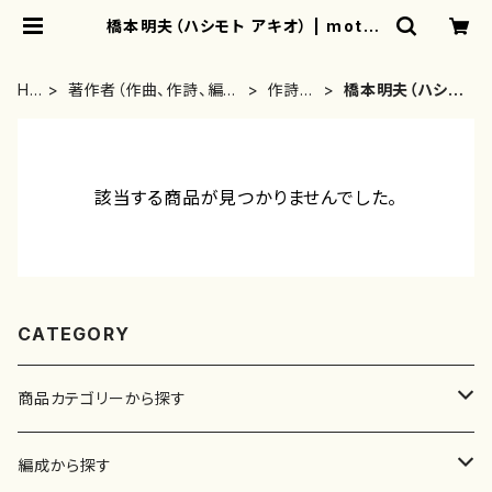
橋本明夫（ハシモト アキオ） | mothe
rearth
HO
著作者（作曲、作詩、編
作詩
橋本明夫（ハシモ
ME
曲、著者）から探す
者・著
ト アキオ）
者
該当する商品が見つかりませんでした。
CATEGORY
商品カテゴリーから探す
楽譜
編成から探す