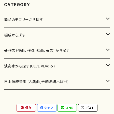
CATEGORY
商品カテゴリーから探す
楽譜
編成から探す
書籍
邦楽器
著作者（作曲、作詩、編曲、著者）から探す
書籍
箏・琴（ソロ）
CD・DVD
合唱
あ行
演奏家から探す(CD/DVDのみ)
テキストブック
箏・琴（合奏）
混声合唱
青木省三(アオキ ショウゾウ)
チケット
歌・声
か行
邦楽（箏、三味線、尺八等）演奏家
日本伝統音楽（古典曲,伝統楽譜出版社）
事典
三味線（ソロ）
女声合唱
青島広志（アオシマ ヒロシ）
ソプラノ
梯郁夫(カケハシ イクオ)
アルメリア（箏）
雑誌
洋楽器（鍵盤楽器）
さ行
声楽家・合唱団・朗読等
地歌箏曲（箏古典楽譜）
保存
シェア
LINE
ポスト
詩集
三味線（合奏）
男声合唱
秋山健治(アキヤマ ケンジ）
アルト
蔭山滸山(カゲヤマ キョザン)
石川高（笙）
邦楽ジャーナル
ピアノ（ソロ）
斉藤松声(サイトウ ショウセイ)
應和惠子（声楽・ソプラノ）
宮城道雄（宮城宗家監修）
レコード
洋楽器（弦楽器）
た行
洋楽-鍵盤楽器（ピアノ、オルガン等）演奏家
地歌箏曲（三絃古典楽譜）