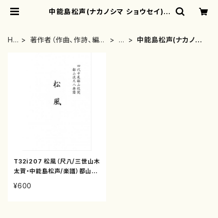
中能島松声(ナカノシマ ショウセイ) |
motherearth
HO
著作者（作曲、作詩、編
な
中能島松声(ナカノシ
ME
曲、著者）から探す
行
マ ショウセイ)
T32i207 松風（尺八/三世山木
太賀・中能島松声/楽譜）都山流
公刊楽譜曲番:1059
¥600