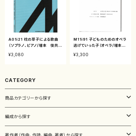
A01i21 枕の草子による歌曲
M11i91 子どものためのオペラ
（ソプラノ、ピアノ/増本 伎共
逃げていった子（オペラ/増本伎
子/楽譜）
共子/楽譜）
¥3,080
¥3,300
CATEGORY
商品カテゴリーから探す
楽譜
編成から探す
書籍
邦楽器
著作者（作曲、作詩、編曲、著者）から探す