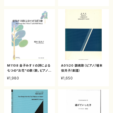
M1108 金子みすゞの詩による
A01i20 鎮魂歌（ピアノ/増本
七つの“お花”の歌（歌，ピアノ/
伎共子/楽譜）
増本伎共子/楽譜）
¥1,980
¥1,650