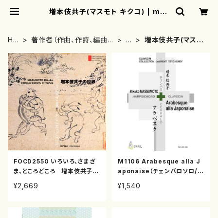
増本伎共子(マスモト キクコ) | mot
herearth
HO
著作者（作曲、作詩、編曲、
ま
増本伎共子(マスモ
ME
著者）から探す
行
ト キクコ)
FOCD2550 いろいろ、さまざ
M1106 Arabesque alla J
ま、ところどころ 増本伎共子の
aponaise（チェンバロソロ/増
世界(フルート,ピアノ,ソプラノ,
本伎共子/楽譜）
¥2,669
¥1,540
尺八,オーボエ,笙,パーカッショ
ン,ヴィオラ・ダ・ガンバ/増本伎
共子/CD)