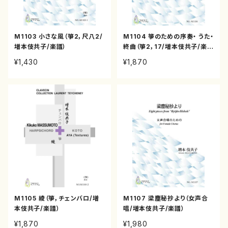
M1103 小さな風（箏2，尺八2/
M1104 箏のための序奏・ うた・
増本伎共子/楽譜）
終曲（箏2，17/増本伎共子/楽
譜）
¥1,430
¥1,870
M1105 綾（箏，チェンバロ/増
M1107 梁塵秘抄より（女声合
本伎共子/楽譜）
唱/増本伎共子/楽譜）
¥1,870
¥1,980