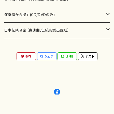
書籍
箏・琴（ソロ）
CD・DVD
合唱
あ行
演奏家から探す(CD/DVDのみ)
テキストブック
箏・琴（合奏）
混声合唱
青木省三(アオキ ショウゾウ)
チケット
歌・声
か行
邦楽（箏、三味線、尺八等）演奏家
日本伝統音楽（古典曲,伝統楽譜出版社）
事典
三味線（ソロ）
女声合唱
青島広志（アオシマ ヒロシ）
ソプラノ
梯郁夫(カケハシ イクオ)
アルメリア（箏）
雑誌
洋楽器（鍵盤楽器）
さ行
声楽家・合唱団・朗読等
地歌箏曲（箏古典楽譜）
保存
シェア
LINE
ポスト
詩集
三味線（合奏）
男声合唱
秋山健治(アキヤマ ケンジ）
アルト
蔭山滸山(カゲヤマ キョザン)
石川高（笙）
邦楽ジャーナル
ピアノ（ソロ）
斉藤松声(サイトウ ショウセイ)
應和惠子（声楽・ソプラノ）
宮城道雄（宮城宗家監修）
レコード
洋楽器（弦楽器）
た行
洋楽-鍵盤楽器（ピアノ、オルガン等）演奏家
地歌箏曲（三絃古典楽譜）
尺八（ソロ）
児童合唱
秋山邦晴(アキヤマ クニハル)
テノール
景山伸夫(カゲヤマ ノブオ)
伊藤まなみ（箏）
ピアノ（連弾）
斎藤武（サイトウ タケシ）
栗友会女声アンサンブル（合唱・女声合唱）
バイオリン（ソロ）
平良伊津美(タイラ イツミ)
マリーン・ファン・ニューケルケン（ピアノ）
宮城道雄（宮城宗家監修）
雑貨・アクセサリー
洋楽器（木管楽器）
な行
洋楽-弦楽器（バイオリン、ギター等）演奏家
長唄青柳楽譜（唄、三味線楽譜）
尺八（合奏）
朗読・語り
芥川也寸志（アクタガワ ヤスシ）
バリトン
葛西聖憲(カサイ マサノリ)
浦上恵子（箏）
ピアノ（合奏）
斎藤友子(サイトウ トモコ)
川口聖加（声楽・ソプラノ）
バイオリン（合奏）
田頭優子(タガシラ ユウコ)
赤城眞理（ピアノ）
フルート（ピッコロを含む）（ソロ）
内藤 明美(ナイトウ アケミ)
戸澤哲夫（バイオリン）
杵屋彌之介(青柳茂三）
用具
洋楽器（金管楽器）
は行
洋楽-木管楽器（フルート、クラリネット等）演奏家
尺八（古典楽譜、伝統楽譜出版社）
邦楽大合奏
歌曲
芦垣美穂(アシガキ ミホ)
バス
片桐朋子(カタギリ トモコ)
小笠原夏美（箏）
オルガン
佐伯圭子(サエキ ケイコ)
平野忠彦（声楽・バリトン）
ビオラ
高野喜長(タカノ キチョウ)
青柳晋（ピアノ）
フルート（ピッコロを含む）（合奏）
永井薫(ナガイ カオル）
工藤真菜（バイオリン）
トランペット
萩原正吟(ハギワラ セイギン)
河村利夫（サクソフォン）
都山楽会楽譜
洋楽器（打楽器）
ま行
洋楽-打楽器（パーカッション、マリンバ等）演奏者