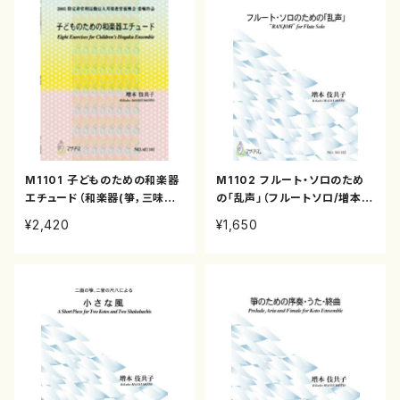
M1101 子どものための和楽器
M1102 フルート・ソロのため
エチュード（和楽器(箏，三味線，
の「乱声」（フルートソロ/増本伎
尺八、小鼓)を使った学校教育の
共子/楽譜）
¥2,420
¥1,650
ためのテキスト/増本伎共子/ス
コア+邦楽器パート譜）