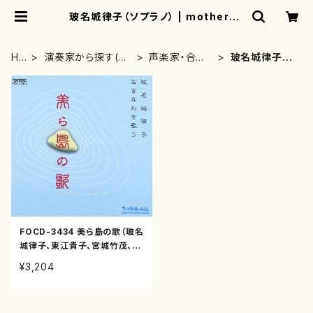
玻名城律子（ソプラノ） | motherea
rth
HO
演奏家から探す(C
声楽家・合唱
玻名城律子
ME
D/DVDのみ)
団・朗読等
（ソプラノ）
FOCD-3434 美ら島の歌（玻名
城律子、東江貴子、宮城竹茂、與
儀竹乃、我那覇常允/中村透、田
¥3,204
村徹、玉城篤/CD）