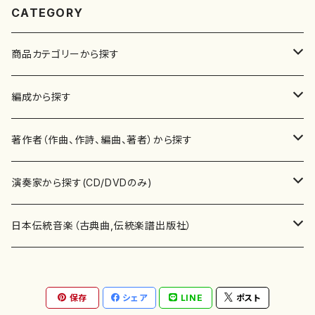
CATEGORY
商品カテゴリーから探す
楽譜
編成から探す
書籍
邦楽器
著作者（作曲、作詩、編曲、著者）から探す
書籍
箏・琴（ソロ）
CD・DVD
合唱
あ行
演奏家から探す(CD/DVDのみ)
テキストブック
箏・琴（合奏）
混声合唱
青木省三(アオキ ショウゾウ)
チケット
歌・声
か行
邦楽（箏、三味線、尺八等）演奏家
日本伝統音楽（古典曲,伝統楽譜出版社）
事典
三味線（ソロ）
女声合唱
青島広志（アオシマ ヒロシ）
ソプラノ
梯郁夫(カケハシ イクオ)
アルメリア（箏）
雑誌
洋楽器（鍵盤楽器）
さ行
声楽家・合唱団・朗読等
地歌箏曲（箏古典楽譜）
保存
シェア
LINE
ポスト
詩集
三味線（合奏）
男声合唱
秋山健治(アキヤマ ケンジ）
アルト
蔭山滸山(カゲヤマ キョザン)
石川高（笙）
邦楽ジャーナル
ピアノ（ソロ）
斉藤松声(サイトウ ショウセイ)
應和惠子（声楽・ソプラノ）
宮城道雄（宮城宗家監修）
レコード
洋楽器（弦楽器）
た行
洋楽-鍵盤楽器（ピアノ、オルガン等）演奏家
地歌箏曲（三絃古典楽譜）