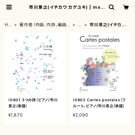
市川景之(イチカワ カゲユキ) | moth
erearth
HO
著作者（作曲、作詩、編曲、
あ
市川景之(イチカワ
ME
著者）から探す
行
カゲユキ)
I0801 ３つの詩（ピアノ/市川
I0802 Cartes postales（フ
景之/楽譜）
ルート，ピアノ/市川景之/楽譜）
¥1,870
¥2,090