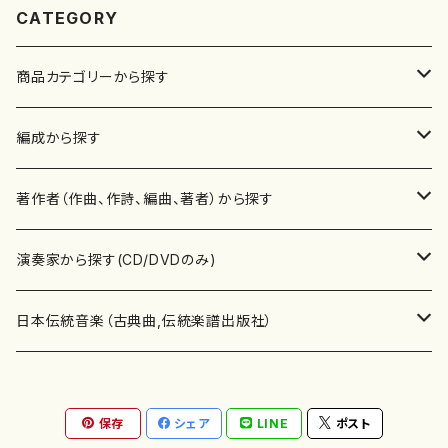
CATEGORY
商品カテゴリーから探す
楽譜
編成から探す
書籍
邦楽器
著作者（作曲、作詩、編曲、著者）から探す
書籍
箏・琴（ソロ）
CD・DVD
合唱
あ行
演奏家から探す(CD/DVDのみ)
テキストブック
箏・琴（合奏）
混声合唱
青木省三(アオキ ショウゾウ)
チケット
歌・声
か行
邦楽（箏、三味線、尺八等）演奏家
日本伝統音楽（古典曲,伝統楽譜出版社）
事典
三味線（ソロ）
女声合唱
青島広志（アオシマ ヒロシ）
ソプラノ
梯郁夫(カケハシ イクオ)
アルメリア（箏）
雑誌
洋楽器（鍵盤楽器）
さ行
声楽家・合唱団・朗読等
地歌箏曲（箏古典楽譜）
保存
シェア
LINE
ポスト
詩集
三味線（合奏）
男声合唱
秋山健治(アキヤマ ケンジ）
アルト
蔭山滸山(カゲヤマ キョザン)
石川高（笙）
邦楽ジャーナル
ピアノ（ソロ）
斉藤松声(サイトウ ショウセイ)
應和惠子（声楽・ソプラノ）
宮城道雄（宮城宗家監修）
レコード
洋楽器（弦楽器）
た行
洋楽-鍵盤楽器（ピアノ、オルガン等）演奏家
地歌箏曲（三絃古典楽譜）