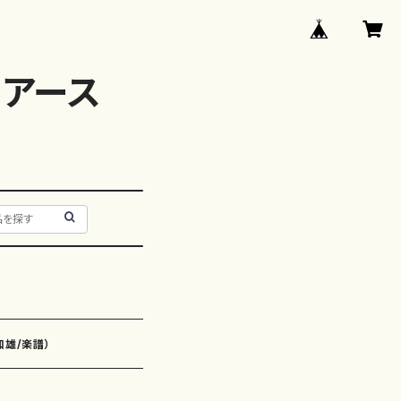
アース
和雄/楽譜）