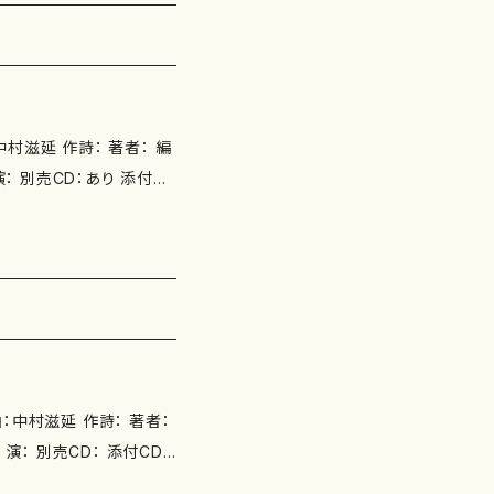
th-publishing.com/i
lishing.com/items/262
com/items/26239411
譜 N1010FR-2《バイオ
ラ》スコア＋ビオラパート譜
//www.design.kyu