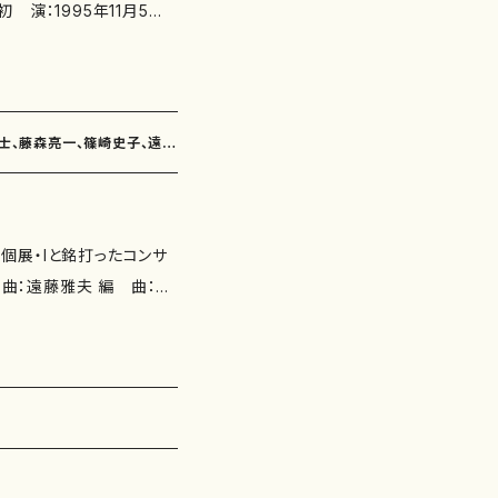
m/watch?v=U6h2On6
ッド・ル・ペイジ、Va.：マルコ
月3日 アイスブレイカー、ア
なし 出版社：マザーアース
富士、藤森亮一、篠崎史子、遠藤
個展・Iと銘打ったコンサ
演 奏：荒井英治（バイオリ
ェロ）、篠崎史子（ハー
..(ヴァイオリンとピアノ
夫 2.風の道(ヴァイオリンと
藤森亮一 3.タイムヴァリア
奏]篠崎史子 4.弦楽四重奏