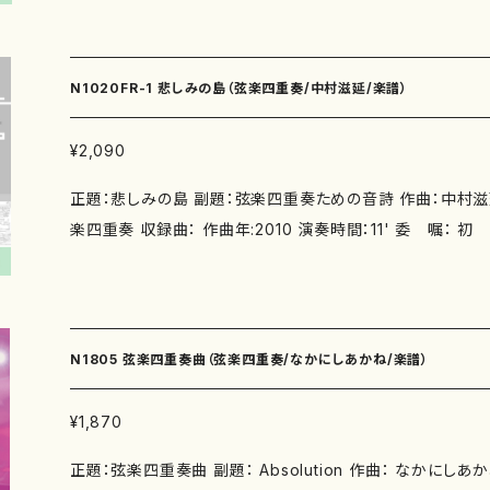
種類：N1011FR-1《バイオリン1》スコア＋第１バイオリンパート譜 
ン2》スコア＋第２バイオリンパート譜 N1011FR-3《ビオラ》
011FR-4《チェロ》スコア＋チェロパート譜 作品の詳細↓ http://
N1020FR-1 悲しみの島（弦楽四重奏/中村滋延/楽譜）
u-u.ac.jp/~sn/
¥2,090
正題：悲しみの島 副題：弦楽四重奏ための音詩 作曲：中村滋延 作詩： 著者： 編成：弦
楽四重奏 収録曲： 作曲年:2010 演奏時間：11' 委 嘱： 初
善コスモホール QURATET EXCELSIOR 別売CD：「悲しみの島
497) https://onlineshop.mother-earth-publishing.c
付CD：なし 出版社：マザーアース ISMN ： ISBN ： サイズ：A4 初版発行： 楽譜の種
類：N1020FR-1《バイオリン1》スコア＋第１バイオリンパート譜(I
N1805 弦楽四重奏曲（弦楽四重奏/なかにしあかね/楽譜）
354-1) N1020FR-2《バイオリン2》スコア＋第２バイオリンパー
003-355-8) N1020FR-3《ビオラ》スコア＋ビオラパート譜(I
¥1,870
6-5) N1020FR-4《チェロ》スコア＋チェロパート譜(ISMN979
正題：弦楽四重奏曲 副題： Absolution 作曲： なかにしあかね 作詩： 著者： 編成：弦
品の詳細↓ http://www.design.kyushu-u.ac.jp/~sn/ 本作品の音源はこちらから無