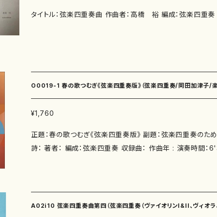
曲第1番[15:20](1997年作曲) [演奏]荒井英治、青木高
タイトル：弦楽四重奏曲 作曲者：高橋 裕 編成：弦楽四重奏
タイムスクロール1(ハープと弦楽四重奏のための)[16:58](1
井英治、青木高志、小野富士、藤森亮一、篠崎史子 作曲年： 演奏時間： 録 音：1997.1
2.3 津田ホール（ライブ録音） 制 作：ライヴノーツ 販 売：
枚組 備 考：
O0019-1 春の歌つむぎ《弦楽四重奏版》（弦楽四重奏/岡田加津子/
¥1,760
正題：春の歌つむぎ《弦楽四重奏版》 副題：弦楽四重奏のため
詩： 著者： 編成：弦楽四重奏 収録曲： 作曲年 : 演奏時間：6'30" 委 嘱： 初 演： 別
売CD： 添付CD：なし 出版社：マザーアース ISMN ： ISBN ： サイズ：A4 初版発行：2
008.5.1 楽譜の種類：O001９-1《バイオリン1》スコア＋Vn1パ
リン2》スコア＋Vn1パート譜 O001９-3《ビオラ》スコア＋Vaパ
ロ》スコア＋Vcパート譜 作品の詳細↓ http://www.kazuko.
A02i10 弦楽四重奏曲第四（弦楽四重奏（ヴァイオリンI&II、ヴィオラ