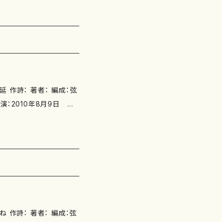
N1011FR-2《バイオリ
スコア＋ビオラパート譜 N1
www.design.kyush
 演：2010年8月9日 入
」 ( fontec FOCD9
om/items/59643657 添
SMN979-0-65003-
ト譜(ISMN979-0-65
SMN979-0-65003-35
-0-65003-357-2) 作