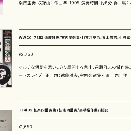
楽四重奏 収録曲： 作曲年 :1995 演奏時間：約8分 委 嘱： 初 演：1995年11月5
料でお聞きいただけます。 リンク: https://www.youtube.co
日 ICA ロンドン Vn.I：ピーター・シェパード、Vn.II：ディビ
cSw4
ーム・アリソン、 Vc. ：ニール・ハイド 改訂初演：1996年11
ムステルダム ユトレヒト弦楽四重奏団 別売CD： 添付CD：
ISMN ： ISBN ： サイズ：A4 初版発行：2012.6.1 楽譜の種類：スコアのみ 作品の詳細
WWCC-7353 遠藤雅夫/室内楽選集・I（荒井英治、青木高志、小野
↓
雅夫/遠藤雅夫/CD）
¥2,750
マルチな活動を思いっきり展開する鬼才、遠藤雅夫の傑作集。
ートのライブ。 正 題：遠藤雅夫/室内楽選集・I 副 題： 作 曲：遠藤雅夫 編 曲：
作 詩： 編 成：ピアノ、バイオリン、チェロ、ハープ、ビオラ 
ン）、青木高志（バイオリン）、小野富士（ビオラ）、藤森亮一（チ
プ）、遠藤雅夫（ピアノ） 収録曲： 1.不思議な海の樹林のような.
のための)[7:23](1984年作曲) [演奏]青木高志、遠藤雅
T14i93 弦楽四重奏曲 (弦楽四重奏/高橋裕作曲/楽譜)
チェロのための)[9:09](1988年作曲) [演奏]荒井英治、
ブルズ3αβ(ハープのための)[14:29](1995年作曲) [演
¥1,650