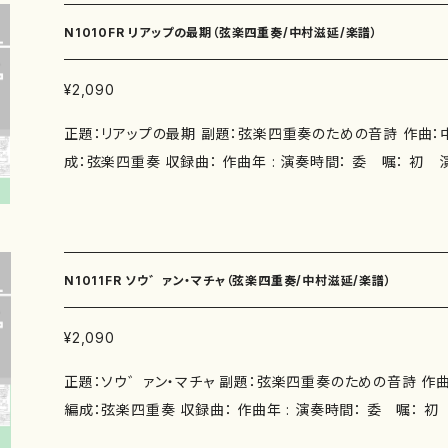
枚 数：１枚組 楽 譜：あり https://onlineshop.mother-ear
N1010FR リアップの最期（弦楽四重奏/中村滋延/楽譜）
tems/26239978 https://onlineshop.mother-earth-pub
39945 https://onlineshop.mother-earth-publishing.
¥2,090
備 考：
正題：リアップの最期 副題：弦楽四重奏のための音詩 作曲：中村滋延 作詩： 著者： 編
成：弦楽四重奏 収録曲： 作曲年 : 演奏時間： 委 嘱： 初 演： 別売CD：あり 添付C
D：なし 出版社：マザーアース ISMN ： ISBN ： サイズ：A4 初版発行：2007.7.15 楽譜
の種類：N1010FR-1《バイオリン1》スコア＋第１バイオリンパート
リン2》スコア＋第２バイオリンパート譜 N1010FR-3《ビオ
N1010FR-4《チェロ》スコア＋チェロパート譜 作品の詳細↓ http:
N1011FR ソウ゛ァン・マチャ（弦楽四重奏/中村滋延/楽譜）
shu-u.ac.jp/~sn/
¥2,090
正題：ソウ゛ァン・マチャ 副題：弦楽四重奏のための音詩 作曲：中村滋延 作詩： 著者：
編成：弦楽四重奏 収録曲： 作曲年 : 演奏時間： 委 嘱： 初 演： 別売CD： 添付CD：
なし 出版社：マザーアース ISMN ： ISBN ： サイズ：A4 初版発行：2007.7.15 楽譜の