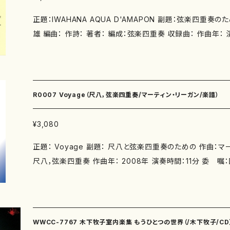
正題：IWAHANA AQUA D'AMAPON 副題：弦楽四重奏
雄 編曲： 作詩： 著者： 編成：弦楽四重奏 収録曲： 作曲年： 演奏時間： 委 嘱： 初
演： 別売CD： 添付CD：なし 出版社：日本作曲家協議会 ISMN ：
0x250mm 初版発行：1991.2.10 楽譜の種類：五線譜
R0007 Voyage（尺八，弦楽四重奏/マーティン・リーガン/楽譜）
¥3,080
正題： Voyage 副題： 尺八と弦楽四重奏のための 作曲：マーティン・リーガン 編成：
尺八，弦楽四重奏 作曲年： 2008年 演奏時間：11分 委 嘱：国際尺八音楽際2008
初 演：2008年7月6日、国際尺八音楽際2008、Verbrug
院 ジェームズ・フランクリン、Grainger弦楽四重奏 別売CD：「マーティン・リーガンの
和楽器による作品集II：魔鏡」Navona Records NV5876, 2012.
p.mother-earth-publishing.com/items/27814178 添付CD： なし 出版社： マザー
WWCC-7767 木下牧子室内楽集 もうひとつの世界（/木下牧子/CD