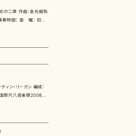
のための二章 作曲：金光威和
 ISBN ： サイズ：H35
ghenホール、シドニー音楽
 https://onlinesho
）