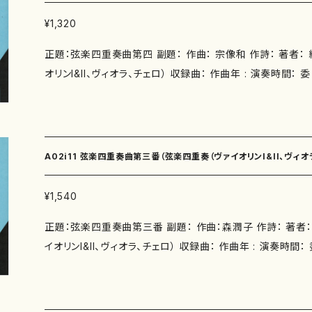
¥1,320
正題：弦楽四重奏曲第四 副題： 作曲： 宗像和 作詩： 著者： 編成：弦楽四重奏（ヴァイ
オリンI&II、ヴィオラ、チェロ） 収録曲： 作曲年 : 演奏時間： 委 嘱： 初 演： 別売CD：
添付CD：なし 出版社：アカデミアミュージック ISMN ： ISBN ： サイズ：W22.5・H30.1
初版発行： 楽譜の種類：スコアのみ 作品の詳細↓
A02i11 弦楽四重奏曲第三番（弦楽四重奏（ヴァイオリンI&II、ヴィオ
¥1,540
正題：弦楽四重奏曲第三番 副題： 作曲：森潤子 作詩： 著者： 編成：弦楽四重奏（ヴァ
イオリンI&II、ヴィオラ、チェロ） 収録曲： 作曲年 : 演奏時間： 委 嘱： 初 演： 別売C
D： 添付CD：なし 出版社：アカデミアミュージック ISMN ： ISBN ： サイズ：W22.6・H
30.0 初版発行： 楽譜の種類：スコア 作品の詳細↓