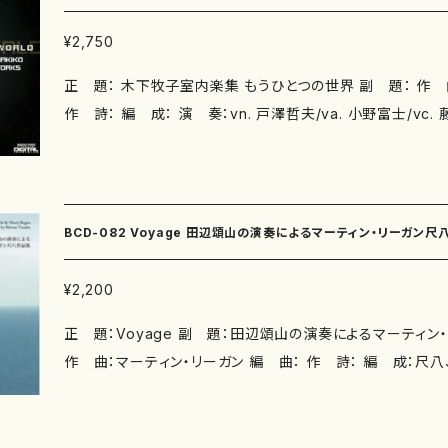
アース 初版発行：2012.4.15 サイズ： A4 楽譜の種類： R0007-1 Voyage《スコア＋
パート》スコア＋五線譜パート譜（ISMN 979-0-65002-795-3
¥2,750
《スコア＋パート(尺八は都山式)》スコア＋五線譜パート譜+尺八
正 題： 木下牧子室内楽集 もうひとつの世界 副 題： 作 曲： 木下牧子 編 曲：
02-796-0) 作品の詳細（作曲家ホームページ）↓ http://martyre
作 詩： 編 成： 演 奏：vn. 戸澤哲夫/va. 小野富士/vc. 藤森亮一/pf. 藤原亜美/al
の音源はこちらから無料でお聞きいただけます。 リンク: https://
to sax. 田中拓也/pf. 佐野隆哉/mar. 西久保友広/pf. 永
watch?v=rQI1wLa4jSY
栗友会女声アンサンブル/guit. 鈴木大介 収録曲： 1-3.ピ
界」[17'21"] (vn. 戸澤哲夫/va. 小野富士/vc. 藤森亮一/pf. 藤原亜美
サックスとピアノのための「夜の千の目を持つ」[12'03"] (alto 
BCD-082 Voyage 田辺頌山の演奏によるマーティン・リーガン
野隆哉) 6.マリンバとピアノのための「時のかけら」[8'08"] (mar. 西久保友広/pf. 永
野光太郎) 7.女声アンサンブルとギターのための「ソルシコス的夜」[8'22"] (cond. 栗
ン・リーガン/CD）
¥2,200
山文昭、栗友会女声アンサンブル/guit. 鈴木大介) 作曲年： 演奏時間： 録 音：2012.1
正 題：Voyage 副 題：田辺頌山の演奏によるマーティン
0.30 / 2014.4.2 三鷹市芸術文化センター風のホール 
作 曲：マーティン・リーガン 編 曲： 作 詩： 編 成：尺八
ツ 販 売：ナミ・レコード Co.Ltd. 枚 数：１枚組 備 考：
ラバス 演 奏：田辺頌山（尺八） 収録曲： 1. 夏の舞 [9'59"] 2. V
あじさい [10'15"] 4. 尺八独奏の二つの瞬間 一楽章：暗涙に咽んで [5'38"] 二
楽章：針の眼差 [7'21"] 作曲年： 演奏時間： 録 音： 制 作： 販 売：sola label