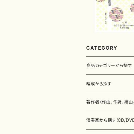
CATEGORY
商品カテゴリーから探す
楽譜
編成から探す
書籍
邦楽器
著作者（作曲、作詩、編曲
書籍
箏・琴（ソロ）
CD・DVD
合唱
あ行
演奏家から探す(CD/DV