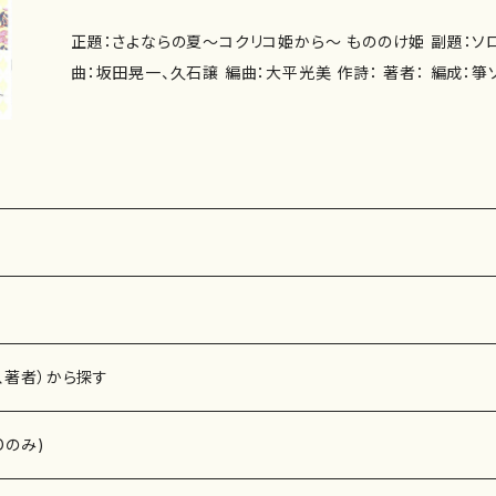
正題：さよならの夏〜コクリコ姫から〜 もののけ姫 副題：ソロで
曲：坂田晃一、久石譲 編曲：大平光美 作詩： 著者： 編成：箏ソロ 収録曲：さよならの
夏〜コクリコ姫から〜、もののけ姫 作曲年 : 演奏時間： 委 嘱： 初 演： 別売CD：な
し 添付CD：なし 出版社：大日本家庭音楽会 ISMN ： ISBN ： サイズ：B5 初版発行：2
011.10.5 楽譜の種類：箏譜 作品の詳細↓
、著者）から探す
Dのみ)