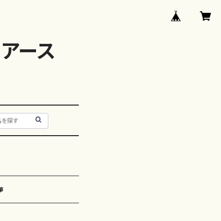
アース
箏