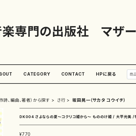
音楽専門の出版社 マザー
BOUT
CATEGORY
CONTACT
HPに戻る
作詩、編曲、著者）から探す
さ行
坂田晃一（サカタ コウイチ）
DK004 さよならの夏〜コクリコ姫から〜 もののけ姫 / 大平光美 /
¥770