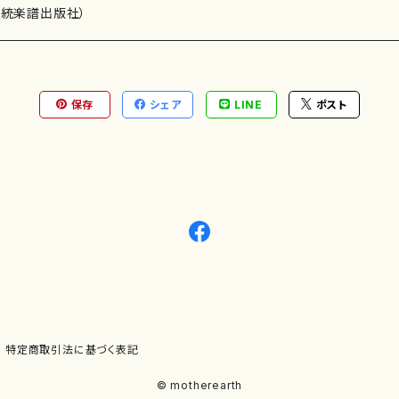
）演奏家
伝統楽譜出版社）
保存
シェア
LINE
ポスト
)
オルガン等）演奏家
譜）
唱・女声合唱）
ン（ピアノ）
、ギター等）演奏家
線楽譜）
シ）
ロ）
、クラリネット等）演奏家
譜出版社）
奏）
ョン、マリンバ等）演奏者
など）
ラ、吹奏楽)楽団
特定商取引法に基づく表記
)）
© motherearth
パーカッション）
ョウ）
特殊な楽器など）
ット、トロンボーン等）演奏家