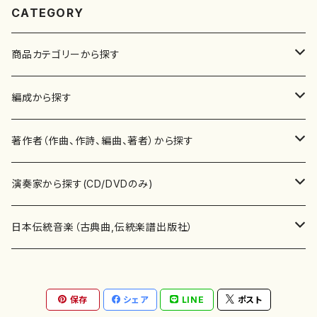
CATEGORY
商品カテゴリーから探す
楽譜
編成から探す
書籍
邦楽器
著作者（作曲、作詩、編曲、著者）から探す
書籍
箏・琴（ソロ）
CD・DVD
合唱
あ行
演奏家から探す(CD/DVDのみ)
テキストブック
箏・琴（合奏）
混声合唱
青木省三(アオキ ショウゾウ)
チケット
歌・声
か行
邦楽（箏、三味線、尺八等）演奏家
日本伝統音楽（古典曲,伝統楽譜出版社）
事典
三味線（ソロ）
女声合唱
青島広志（アオシマ ヒロシ）
ソプラノ
梯郁夫(カケハシ イクオ)
アルメリア（箏）
雑誌
洋楽器（鍵盤楽器）
さ行
声楽家・合唱団・朗読等
地歌箏曲（箏古典楽譜）
保存
シェア
LINE
ポスト
詩集
三味線（合奏）
男声合唱
秋山健治(アキヤマ ケンジ）
アルト
蔭山滸山(カゲヤマ キョザン)
石川高（笙）
邦楽ジャーナル
ピアノ（ソロ）
斉藤松声(サイトウ ショウセイ)
應和惠子（声楽・ソプラノ）
宮城道雄（宮城宗家監修）
レコード
洋楽器（弦楽器）
た行
洋楽-鍵盤楽器（ピアノ、オルガン等）演奏家
地歌箏曲（三絃古典楽譜）