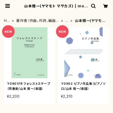
山本雅一(ヤマモト マサカズ) | moth
erearth
HO
著作者（作曲、作詩、編曲、
や
山本雅一(ヤマモト
ME
著者）から探す
行
マサカズ)
Y0901FR フォレストスケープ
Y0902 ピアノ作品集（ピアノソ
（吹奏楽/山本 雅一/楽譜）
ロ/山本 雅一/楽譜）
¥2,200
¥2,310