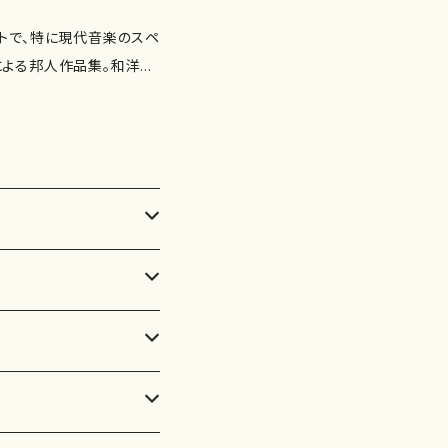
トで、特に現代音楽のスペ
による邦人作品集。和洋
宙を探求する。日本を代
の限りない可能性を感じさ
 成：オルガン、打楽器 演
を伴ったパッサカリア（中川
] 3. ノヴィタス・ムンディ~
オルガンとティンパニのため
62:32
モニーホール） 制 作：コジ