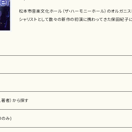
松本市音楽文化ホール（ザ・ハーモニーホール）のオルガニス
シャリストとして数々の新作の初演に携わってきた保田紀子
様々な打楽器を操る高橋明邦との共演で、壮大なオルガン宇
表する５人の作曲家の作品は、いずれもオルガンという楽器
せる。 正 題：祈り〜邦人作曲家によるオルガン曲集〜 副 題： 作 曲：中川俊郎、松
平頼暁、近藤譲、鈴木輝昭、新実徳英 編 曲： 作 詩： 編
奏：保田紀子（オルガン）、高橋明邦（打楽器） 収録曲： 1. 声
俊郎）[8:46] 2. 祈り~オルガンのための~（松平頼暁）[10:21
オルガンのための~（近藤譲）[7:41] 4. コンドゥクトゥス~
の~（鈴木輝昭）[12:53] 5. 風神・雷神（新実徳英）[22:19] 作曲年： 演奏時間：
録 音：2006.4.25-27 松本市音楽文化ホール（ザ・ハー
、著者）から探す
マ録音 販 売：コジマ録音 枚 数：１枚組 備 考：
Dのみ)