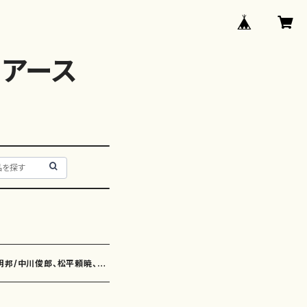
アース
明邦/中川俊郎、松平頼暁、近