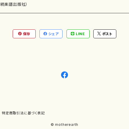
）演奏家
伝統楽譜出版社）
保存
シェア
LINE
ポスト
)
オルガン等）演奏家
譜）
唱・女声合唱）
ン（ピアノ）
、ギター等）演奏家
線楽譜）
シ）
ロ）
、クラリネット等）演奏家
譜出版社）
奏）
ョン、マリンバ等）演奏者
など）
ラ、吹奏楽)楽団
特定商取引法に基づく表記
)）
© motherearth
パーカッション）
ョウ）
特殊な楽器など）
ット、トロンボーン等）演奏家