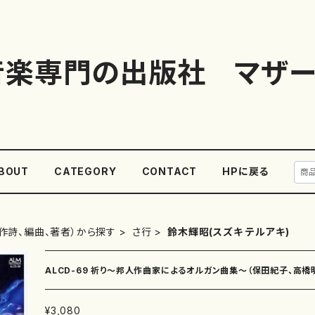
音楽専門の出版社 マザー
BOUT
CATEGORY
CONTACT
HPに戻る
作詩、編曲、著者）から探す
さ行
鈴木輝昭(スズキ テルアキ)
ALCD-69 祈り〜邦人作曲家によるオルガン曲集〜（保田紀子、高橋
藤譲、鈴木輝昭、新実徳英/CD）
¥3,080