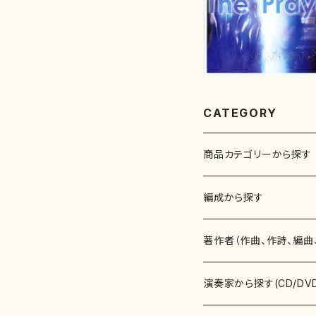
CATEGORY
商品カテゴリーから探す
楽譜
編成から探す
書籍
邦楽器
著作者（作曲、作詩、編曲
書籍
箏・琴（ソロ）
CD・DVD
合唱
あ行
演奏家から探す(CD/DV