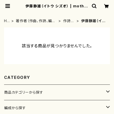
伊藤静雄（イトウ シズオ） | mother
earth
HO
著作者（作曲、作詩、編
作詩
伊藤静雄（イト
ME
曲、著者）から探す
者・著
ウ シズオ）
者
該当する商品が見つかりませんでした。
CATEGORY
商品カテゴリーから探す
楽譜
編成から探す