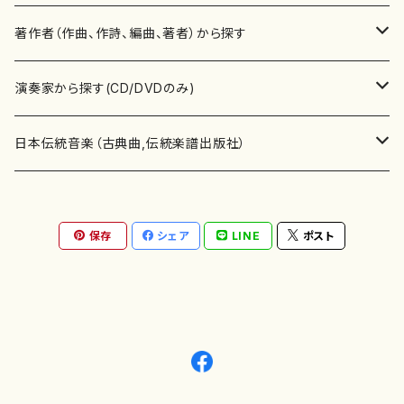
書籍
邦楽器
著作者（作曲、作詩、編曲、著者）から探す
書籍
箏・琴（ソロ）
CD・DVD
合唱
あ行
演奏家から探す(CD/DVDのみ)
テキストブック
箏・琴（合奏）
混声合唱
青木省三(アオキ ショウゾウ)
チケット
歌・声
か行
邦楽（箏、三味線、尺八等）演奏家
日本伝統音楽（古典曲,伝統楽譜出版社）
事典
三味線（ソロ）
女声合唱
青島広志（アオシマ ヒロシ）
ソプラノ
梯郁夫(カケハシ イクオ)
アルメリア（箏）
雑誌
洋楽器（鍵盤楽器）
さ行
声楽家・合唱団・朗読等
地歌箏曲（箏古典楽譜）
保存
シェア
LINE
ポスト
詩集
三味線（合奏）
男声合唱
秋山健治(アキヤマ ケンジ）
アルト
蔭山滸山(カゲヤマ キョザン)
石川高（笙）
邦楽ジャーナル
ピアノ（ソロ）
斉藤松声(サイトウ ショウセイ)
應和惠子（声楽・ソプラノ）
宮城道雄（宮城宗家監修）
レコード
洋楽器（弦楽器）
た行
洋楽-鍵盤楽器（ピアノ、オルガン等）演奏家
地歌箏曲（三絃古典楽譜）
尺八（ソロ）
児童合唱
秋山邦晴(アキヤマ クニハル)
テノール
景山伸夫(カゲヤマ ノブオ)
伊藤まなみ（箏）
ピアノ（連弾）
斎藤武（サイトウ タケシ）
栗友会女声アンサンブル（合唱・女声合唱）
バイオリン（ソロ）
平良伊津美(タイラ イツミ)
マリーン・ファン・ニューケルケン（ピアノ）
宮城道雄（宮城宗家監修）
雑貨・アクセサリー
洋楽器（木管楽器）
な行
洋楽-弦楽器（バイオリン、ギター等）演奏家
長唄青柳楽譜（唄、三味線楽譜）
尺八（合奏）
朗読・語り
芥川也寸志（アクタガワ ヤスシ）
バリトン
葛西聖憲(カサイ マサノリ)
浦上恵子（箏）
ピアノ（合奏）
斎藤友子(サイトウ トモコ)
川口聖加（声楽・ソプラノ）
バイオリン（合奏）
田頭優子(タガシラ ユウコ)
赤城眞理（ピアノ）
フルート（ピッコロを含む）（ソロ）
内藤 明美(ナイトウ アケミ)
戸澤哲夫（バイオリン）
杵屋彌之介(青柳茂三）
用具
洋楽器（金管楽器）
は行
洋楽-木管楽器（フルート、クラリネット等）演奏家
尺八（古典楽譜、伝統楽譜出版社）
邦楽大合奏
歌曲
芦垣美穂(アシガキ ミホ)
バス
片桐朋子(カタギリ トモコ)
小笠原夏美（箏）
オルガン
佐伯圭子(サエキ ケイコ)
平野忠彦（声楽・バリトン）