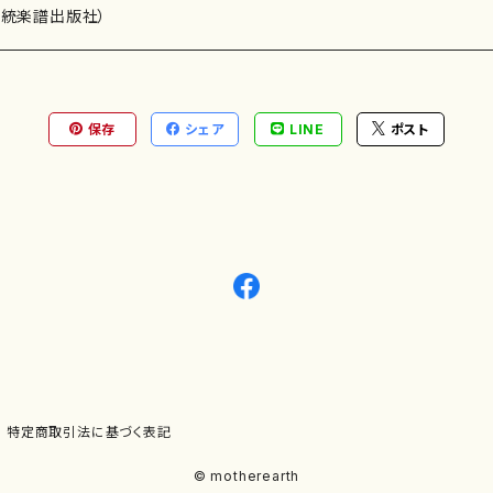
）演奏家
伝統楽譜出版社）
保存
シェア
LINE
ポスト
)
オルガン等）演奏家
譜）
唱・女声合唱）
ン（ピアノ）
、ギター等）演奏家
線楽譜）
シ）
ロ）
、クラリネット等）演奏家
譜出版社）
奏）
ョン、マリンバ等）演奏者
など）
ラ、吹奏楽)楽団
特定商取引法に基づく表記
)）
© motherearth
パーカッション）
ョウ）
特殊な楽器など）
ット、トロンボーン等）演奏家