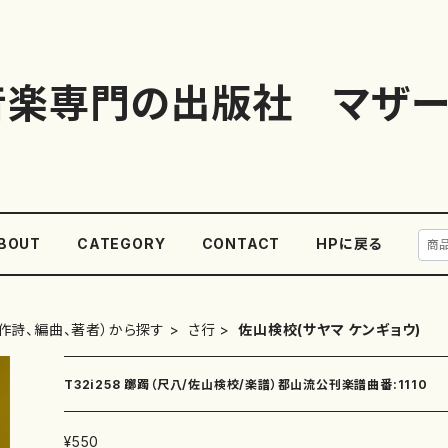
音楽専門の出版社 マザー
BOUT
CATEGORY
CONTACT
HPに戻る
作詩、編曲、著者）から探す
さ行
佐山検校(サヤマ ケンギョウ)
T32i258 躑躅（尺八/佐山検校/楽譜）都山流公刊楽譜曲番:1110
¥550