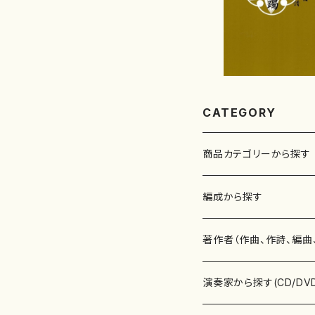
CATEGORY
商品カテゴリーから探す
楽譜
編成から探す
書籍
邦楽器
著作者（作曲、作詩、編曲
書籍
箏・琴（ソロ）
CD・DVD
合唱
あ行
演奏家から探す(CD/DV