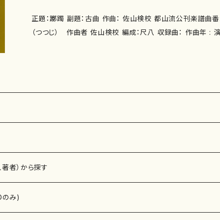
正題：躑躅 副題：古曲 作曲： 佐山検校 都山流公刊楽譜曲番:1
（つつじ） 作曲者 佐山検校 編成：尺八 収録曲： 作曲年 : 演奏時間： 委 嘱： 初
演： 別売CD： 添付CD：なし 出版社：都山流尺八楽会 ISMN ：979-0-65010-258-
ISBN ： サイズ：B5 初版発行： 楽譜の種類：尺八/都山式譜 作品
w.tozanryu.com
、著者）から探す
Dのみ)