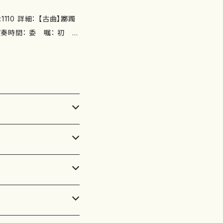
110 詳細： 【古曲】躑躅
2
の詳細↓ http://ww