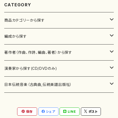
CATEGORY
商品カテゴリーから探す
楽譜
編成から探す
書籍
邦楽器
著作者（作曲、作詩、編曲、著者）から探す
書籍
箏・琴（ソロ）
CD・DVD
合唱
あ行
演奏家から探す(CD/DVDのみ)
テキストブック
箏・琴（合奏）
混声合唱
青木省三(アオキ ショウゾウ)
チケット
歌・声
か行
邦楽（箏、三味線、尺八等）演奏家
日本伝統音楽（古典曲,伝統楽譜出版社）
事典
三味線（ソロ）
女声合唱
青島広志（アオシマ ヒロシ）
ソプラノ
梯郁夫(カケハシ イクオ)
アルメリア（箏）
雑誌
洋楽器（鍵盤楽器）
さ行
声楽家・合唱団・朗読等
地歌箏曲（箏古典楽譜）
保存
シェア
LINE
ポスト
詩集
三味線（合奏）
男声合唱
秋山健治(アキヤマ ケンジ）
アルト
蔭山滸山(カゲヤマ キョザン)
石川高（笙）
邦楽ジャーナル
ピアノ（ソロ）
斉藤松声(サイトウ ショウセイ)
應和惠子（声楽・ソプラノ）
宮城道雄（宮城宗家監修）
レコード
洋楽器（弦楽器）
た行
洋楽-鍵盤楽器（ピアノ、オルガン等）演奏家
地歌箏曲（三絃古典楽譜）