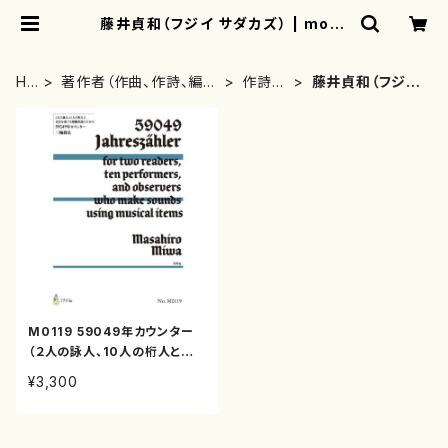
藤井貞和（フジイ サダカズ） | moth
erearth
HO
著作者（作曲、作詩、編
作詩
藤井貞和（フジイ
ME
曲、著者）から探す
者・著
サダカズ）
者
M0119 59049年カウンター
（２人の詠人、10人の桁人と音
具を奏でる傍観者達のための/
¥3,300
三輪眞弘/楽譜）