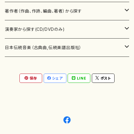
書籍
邦楽器
著作者（作曲、作詩、編曲、著者）から探す
書籍
箏・琴（ソロ）
CD・DVD
合唱
あ行
演奏家から探す(CD/DVDのみ)
テキストブック
箏・琴（合奏）
混声合唱
青木省三(アオキ ショウゾウ)
チケット
歌・声
か行
邦楽（箏、三味線、尺八等）演奏家
日本伝統音楽（古典曲,伝統楽譜出版社）
事典
三味線（ソロ）
女声合唱
青島広志（アオシマ ヒロシ）
ソプラノ
梯郁夫(カケハシ イクオ)
アルメリア（箏）
雑誌
洋楽器（鍵盤楽器）
さ行
声楽家・合唱団・朗読等
地歌箏曲（箏古典楽譜）
保存
シェア
LINE
ポスト
詩集
三味線（合奏）
男声合唱
秋山健治(アキヤマ ケンジ）
アルト
蔭山滸山(カゲヤマ キョザン)
石川高（笙）
邦楽ジャーナル
ピアノ（ソロ）
斉藤松声(サイトウ ショウセイ)
應和惠子（声楽・ソプラノ）
宮城道雄（宮城宗家監修）
レコード
洋楽器（弦楽器）
た行
洋楽-鍵盤楽器（ピアノ、オルガン等）演奏家
地歌箏曲（三絃古典楽譜）
尺八（ソロ）
児童合唱
秋山邦晴(アキヤマ クニハル)
テノール
景山伸夫(カゲヤマ ノブオ)
伊藤まなみ（箏）
ピアノ（連弾）
斎藤武（サイトウ タケシ）
栗友会女声アンサンブル（合唱・女声合唱）
バイオリン（ソロ）
平良伊津美(タイラ イツミ)
マリーン・ファン・ニューケルケン（ピアノ）
宮城道雄（宮城宗家監修）
雑貨・アクセサリー
洋楽器（木管楽器）
な行
洋楽-弦楽器（バイオリン、ギター等）演奏家
長唄青柳楽譜（唄、三味線楽譜）
尺八（合奏）
朗読・語り
芥川也寸志（アクタガワ ヤスシ）
バリトン
葛西聖憲(カサイ マサノリ)
浦上恵子（箏）
ピアノ（合奏）
斎藤友子(サイトウ トモコ)
川口聖加（声楽・ソプラノ）
バイオリン（合奏）
田頭優子(タガシラ ユウコ)
赤城眞理（ピアノ）
フルート（ピッコロを含む）（ソロ）
内藤 明美(ナイトウ アケミ)
戸澤哲夫（バイオリン）
杵屋彌之介(青柳茂三）
用具
洋楽器（金管楽器）
は行
洋楽-木管楽器（フルート、クラリネット等）演奏家
尺八（古典楽譜、伝統楽譜出版社）
邦楽大合奏
歌曲
芦垣美穂(アシガキ ミホ)
バス
片桐朋子(カタギリ トモコ)
小笠原夏美（箏）
オルガン
佐伯圭子(サエキ ケイコ)
平野忠彦（声楽・バリトン）