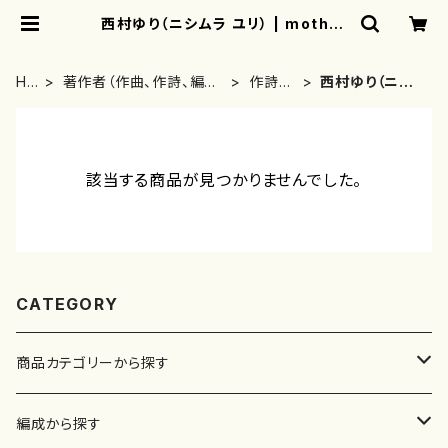
西村ゆり（ニシムラ ユリ） | mother
earth
HO
著作者（作曲、作詩、編
作詩
西村ゆり（ニシ
ME
曲、著者）から探す
者・著
ムラ ユリ）
者
該当する商品が見つかりませんでした。
CATEGORY
商品カテゴリーから探す
楽譜
編成から探す