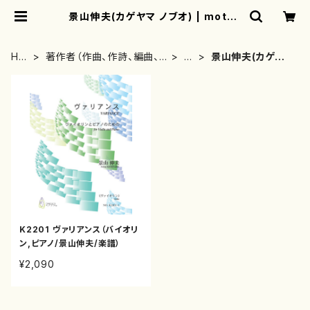
景山伸夫(カゲヤマ ノブオ) | mothe
rearth
HO
著作者（作曲、作詩、編曲、
か
景山伸夫(カゲヤ
ME
著者）から探す
行
マ ノブオ)
K2201 ヴァリアンス（バイオリ
ン,ピアノ/景山伸夫/楽譜）
¥2,090