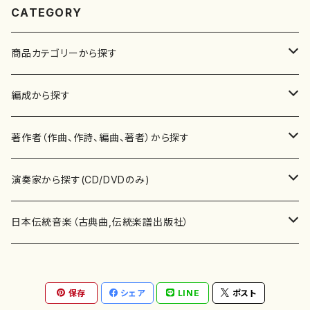
CATEGORY
商品カテゴリーから探す
楽譜
編成から探す
書籍
邦楽器
著作者（作曲、作詩、編曲、著者）から探す
書籍
箏・琴（ソロ）
CD・DVD
合唱
あ行
演奏家から探す(CD/DVDのみ)
テキストブック
箏・琴（合奏）
混声合唱
青木省三(アオキ ショウゾウ)
チケット
歌・声
か行
邦楽（箏、三味線、尺八等）演奏家
日本伝統音楽（古典曲,伝統楽譜出版社）
事典
三味線（ソロ）
女声合唱
青島広志（アオシマ ヒロシ）
ソプラノ
梯郁夫(カケハシ イクオ)
アルメリア（箏）
雑誌
洋楽器（鍵盤楽器）
さ行
声楽家・合唱団・朗読等
地歌箏曲（箏古典楽譜）
保存
シェア
LINE
ポスト
詩集
三味線（合奏）
男声合唱
秋山健治(アキヤマ ケンジ）
アルト
蔭山滸山(カゲヤマ キョザン)
石川高（笙）
邦楽ジャーナル
ピアノ（ソロ）
斉藤松声(サイトウ ショウセイ)
應和惠子（声楽・ソプラノ）
宮城道雄（宮城宗家監修）
レコード
洋楽器（弦楽器）
た行
洋楽-鍵盤楽器（ピアノ、オルガン等）演奏家
地歌箏曲（三絃古典楽譜）