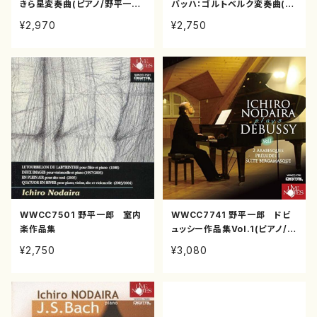
きら星変奏曲(ピアノ/野平一郎/
バッハ：ゴルトベルク変奏曲(ピ
CD)
アノ/野平一郎/CD)
¥2,970
¥2,750
WWCC7501 野平一郎 室内
WWCC7741 野平一郎 ドビ
楽作品集
ュッシー作品集Vol.1(ピアノ/野
平一郎/CD)
¥2,750
¥3,080