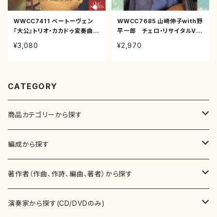
WWCC7411 ベートーヴェン
WWCC7685 山崎伸子with野
『大公』トリオ・カカドゥ変奏曲
平一郎 チェロ・リサイタルVo
(ヴァイオリン,チェロ,ピアノ/礒
l.4(チェロ,ピアノ/山崎伸子/C
¥3,080
¥2,970
絵里子（ヴァイオリン）,林俊昭
D)
（チェロ）,野平一郎（ピアノ）/C
D)
CATEGORY
商品カテゴリーから探す
楽譜
編成から探す
書籍
邦楽器
著作者（作曲、作詩、編曲、著者）から探す
書籍
箏・琴（ソロ）
CD・DVD
合唱
あ行
演奏家から探す(CD/DVDのみ)