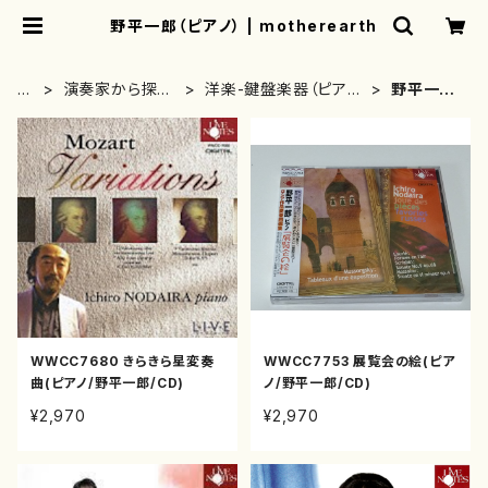
野平一郎（ピアノ） | motherearth
H
演奏家から探す
洋楽-鍵盤楽器（ピア
野平一郎
O
(CD/DVDのみ)
ノ、オルガン等）演奏家
（ピアノ）
M
E
WWCC7680 きらきら星変奏
WWCC7753 展覧会の絵(ピア
曲(ピアノ/野平一郎/CD)
ノ/野平一郎/CD)
¥2,970
¥2,970