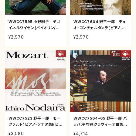
WWCC7595 小野明子 チゴ
WWCC7604 野平一郎 デュ
イネルワイゼン(バイオリン/小
オ・コンチェルタンテ(ピアノ,バ
野明子/CD)
イオリン/野平一郎,小林武史/C
¥2,970
¥2,970
D)
WWCC7523 野平一郎 モー
WWCC7564~65 野平一郎 バ
ツァルト：ピアノ・ソナタ集Ⅰ(ピア
ッハ:平均律クラヴィーア曲集第
ノ/野平一郎/CD)
2巻(ピアノ/野平一郎/CD)
¥3,080
¥4,714