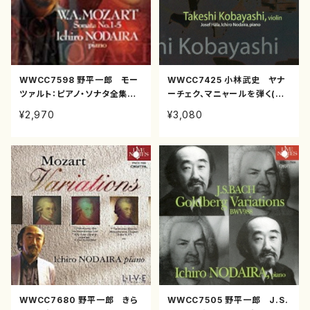
WWCC7598 野平一郎 モー
WWCC7425 小林武史 ヤナ
ツァルト：ピアノ・ソナタ全集１
ーチェク、マニャールを弾く(ヴ
(ピアノ/野平一郎/CD)
ァイオリン/小林武史/CD)
¥2,970
¥3,080
WWCC7680 野平一郎 きら
WWCC7505 野平一郎 J.S.