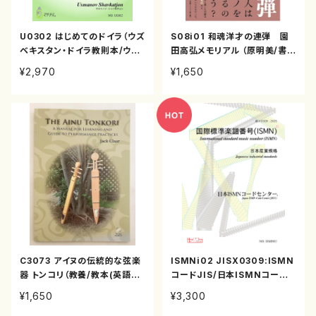
U0302 はじめてのドイラ（ウズ
S08i01 和魂洋才の連弾 園
ベキスタン・ドイラ教則本/ウス
田高弘メモリアル （原明美/書
マノフ・シャフカチョン/日本語
籍）
¥2,970
¥1,650
版）
C3073 アイヌの伝統的な弦楽
ISMNi02 JISX0309:ISMN
器 トンコリ（教養/教本(英語洋
コードJIS/日本ISMNコードセ
書)）
ンター(書籍）
¥1,650
¥3,300