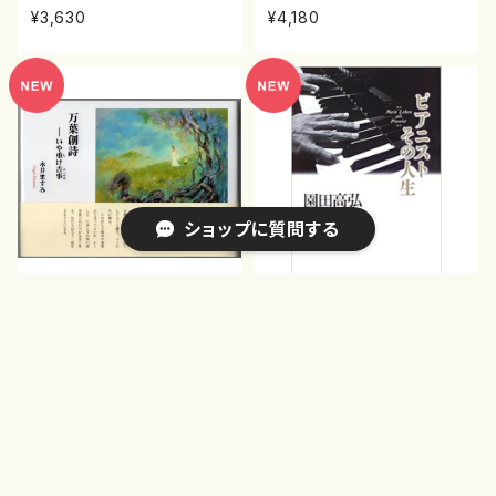
書籍/新山眞弓/書籍）
¥3,630
¥4,180
ショップに質問する
Pi-001 万葉創詩（永井ますみ/
Bi-001 ピアニストその人生
詩集）
（園田 高弘/書籍）
¥2,200
¥2,420
キーワードから探す