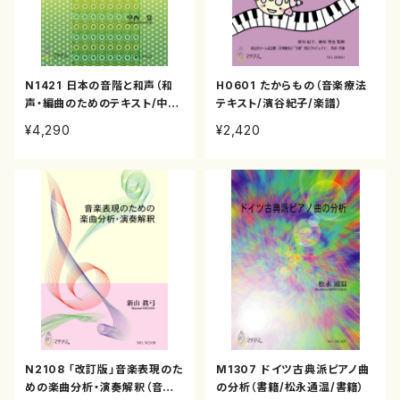
N1421 日本の音階と和声（和
H0601 たからもの（音楽療法
声・編曲のためのテキスト/中
テキスト/濱谷紀子/楽譜）
西 覚/テキスト）
¥4,290
¥2,420
N2108 「改訂版」音楽表現のた
M1307 ドイツ古典派ピアノ曲
めの楽曲分析・演奏解釈（音楽
の分析（書籍/松永通温/書籍）