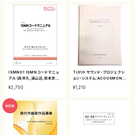
ISMN01 ISMNコードマニュ
Ti010 サウンド・プロジェクシ
アル（森洋久,浦山迅,岩本京子/
ョン・システム:ACOUSMONI
書籍）
UM-アクースモニューム（成田
¥2,750
¥1,210
和子/論文）