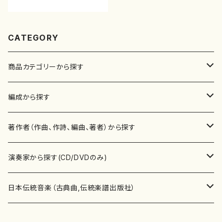
CATEGORY
商品カテゴリーから探す
楽譜
編成から探す
書籍
邦楽器
著作者（作曲、作詩、編曲、著者）から探す
書籍
箏・琴（ソロ）
CD・DVD
合唱
あ行
演奏家から探す(CD/DVDのみ)
テキストブック
箏・琴（合奏）
混声合唱
青木省三(アオキ ショウゾウ)
チケット
歌・声
か行
邦楽（箏、三味線、尺八等）演奏家
日本伝統音楽（古典曲,伝統楽譜出版社）
事典
三味線（ソロ）
女声合唱
青島広志（アオシマ ヒロシ）
ソプラノ
梯郁夫(カケハシ イクオ)
アルメリア（箏）
雑誌
洋楽器（鍵盤楽器）
さ行
声楽家・合唱団・朗読等
地歌箏曲（箏古典楽譜）