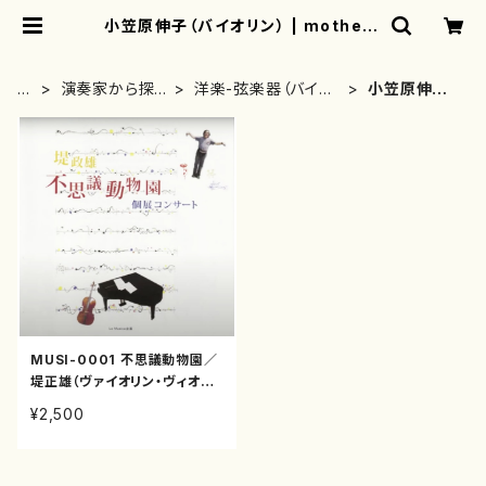
小笠原伸子（バイオリン） | mothere
arth
H
演奏家から探
洋楽-弦楽器（バイオ
小笠原伸子
O
す(CD/DVDの
リン、ギター等）演奏
（バイオリン）
M
み)
家
E
MUSI-0001 不思議動物園／
堤正雄（ヴァイオリン・ヴィオラ・
ソプラノ・ピアノ/CD）
¥2,500