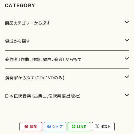
CATEGORY
商品カテゴリーから探す
楽譜
編成から探す
書籍
邦楽器
著作者（作曲、作詩、編曲、著者）から探す
書籍
箏・琴（ソロ）
CD・DVD
合唱
あ行
演奏家から探す(CD/DVDのみ)
テキストブック
箏・琴（合奏）
混声合唱
青木省三(アオキ ショウゾウ)
チケット
歌・声
か行
邦楽（箏、三味線、尺八等）演奏家
日本伝統音楽（古典曲,伝統楽譜出版社）
事典
三味線（ソロ）
女声合唱
青島広志（アオシマ ヒロシ）
ソプラノ
梯郁夫(カケハシ イクオ)
アルメリア（箏）
雑誌
洋楽器（鍵盤楽器）
さ行
声楽家・合唱団・朗読等
地歌箏曲（箏古典楽譜）
保存
シェア
LINE
ポスト
詩集
三味線（合奏）
男声合唱
秋山健治(アキヤマ ケンジ）
アルト
蔭山滸山(カゲヤマ キョザン)
石川高（笙）
邦楽ジャーナル
ピアノ（ソロ）
斉藤松声(サイトウ ショウセイ)
應和惠子（声楽・ソプラノ）
宮城道雄（宮城宗家監修）
レコード
洋楽器（弦楽器）
た行
洋楽-鍵盤楽器（ピアノ、オルガン等）演奏家
地歌箏曲（三絃古典楽譜）