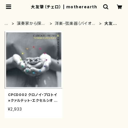
大友肇（チェロ） | motherearth
H
演奏家から探す
洋楽-弦楽器（バイオリ
大友肇
O
(CD/DVDのみ)
ン、ギター等）演奏家
（チェロ）
M
E
CPCD002 クロノイ・プロトイ
×クァルテット・エクセルシオ 弦
楽四重奏の可能性（バイオリン
¥2,933
2/ビオラ/チェロ/クァルテッ/C
D）