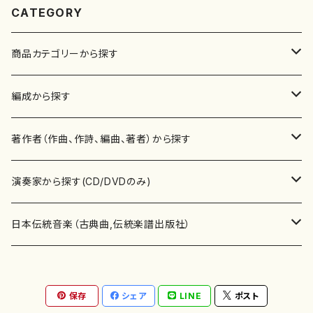
CATEGORY
商品カテゴリーから探す
楽譜
編成から探す
書籍
邦楽器
著作者（作曲、作詩、編曲、著者）から探す
書籍
箏・琴（ソロ）
CD・DVD
合唱
あ行
演奏家から探す(CD/DVDのみ)
テキストブック
箏・琴（合奏）
混声合唱
青木省三(アオキ ショウゾウ)
チケット
歌・声
か行
邦楽（箏、三味線、尺八等）演奏家
日本伝統音楽（古典曲,伝統楽譜出版社）
事典
三味線（ソロ）
女声合唱
青島広志（アオシマ ヒロシ）
ソプラノ
梯郁夫(カケハシ イクオ)
アルメリア（箏）
雑誌
洋楽器（鍵盤楽器）
さ行
声楽家・合唱団・朗読等
地歌箏曲（箏古典楽譜）
保存
シェア
LINE
ポスト
詩集
三味線（合奏）
男声合唱
秋山健治(アキヤマ ケンジ）
アルト
蔭山滸山(カゲヤマ キョザン)
石川高（笙）
邦楽ジャーナル
ピアノ（ソロ）
斉藤松声(サイトウ ショウセイ)
應和惠子（声楽・ソプラノ）
宮城道雄（宮城宗家監修）
レコード
洋楽器（弦楽器）
た行
洋楽-鍵盤楽器（ピアノ、オルガン等）演奏家
地歌箏曲（三絃古典楽譜）