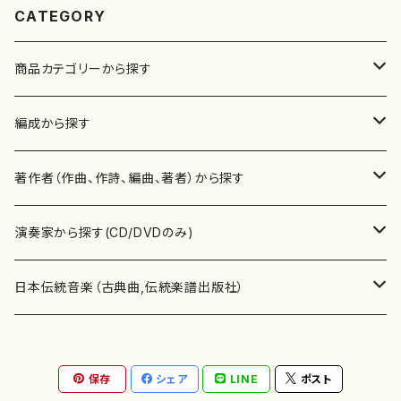
CATEGORY
商品カテゴリーから探す
楽譜
編成から探す
書籍
邦楽器
著作者（作曲、作詩、編曲、著者）から探す
書籍
箏・琴（ソロ）
CD・DVD
合唱
あ行
演奏家から探す(CD/DVDのみ)
テキストブック
箏・琴（合奏）
混声合唱
青木省三(アオキ ショウゾウ)
チケット
歌・声
か行
邦楽（箏、三味線、尺八等）演奏家
日本伝統音楽（古典曲,伝統楽譜出版社）
事典
三味線（ソロ）
女声合唱
青島広志（アオシマ ヒロシ）
ソプラノ
梯郁夫(カケハシ イクオ)
アルメリア（箏）
雑誌
洋楽器（鍵盤楽器）
さ行
声楽家・合唱団・朗読等
地歌箏曲（箏古典楽譜）
保存
シェア
LINE
ポスト
詩集
三味線（合奏）
男声合唱
秋山健治(アキヤマ ケンジ）
アルト
蔭山滸山(カゲヤマ キョザン)
石川高（笙）
邦楽ジャーナル
ピアノ（ソロ）
斉藤松声(サイトウ ショウセイ)
應和惠子（声楽・ソプラノ）
宮城道雄（宮城宗家監修）
レコード
洋楽器（弦楽器）
た行
洋楽-鍵盤楽器（ピアノ、オルガン等）演奏家
地歌箏曲（三絃古典楽譜）