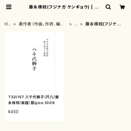
藤永検校(フジナガ ケンギョウ) | mo
therearth
HO
著作者（作曲、作詩、編曲、
は
藤永検校(フジナガ
ME
著者）から探す
行
ケンギョウ)
T32i157 八千代獅子（尺八/藤
永検校/楽譜）都山no.1009
¥450