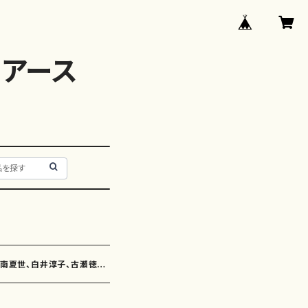
アース
、南夏世、白井淳子、古瀬徳