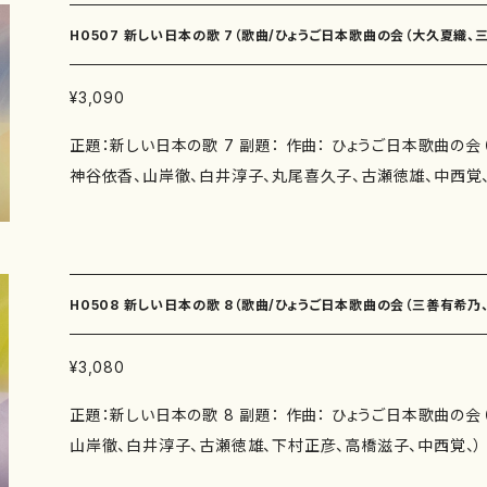
くちなしの花（作詩：柴田実 作曲：高橋滋子） アオムシ（作
乃） 夏の丘Ⅱ（作詩：瑞木よう 作曲：三善有希乃） かなし
覚） 日なたはええなぁ（作詩：玉川侑香 作曲：中西覚） 作曲年 : 演奏時間：ヘ
H0507 新しい日本の歌 7（歌曲/ひょうご日本歌曲の会（大久夏織
曲：神谷依香） 青の花（作詩：鈴木賀恵 作曲：神谷依香）
ーブルー（4'00"） 落ち椿（3'50"） タップで踊ろう（2'00"）
作曲：南夏世） ねむのはな（作詩：瑞木よう 作曲：南夏世） 
（3'20"） 冬（4'30"） 月夜に（4'30"） 夜の出帆（5'00"） 遠
徹、白井淳子、丸尾喜久子、古瀬徳雄、中西覚、）/楽譜）
¥3,090
れみたよ（作詩：井上修子 作曲：南夏世） つらつら椿（作詩
石工（6'30"） Libera me (6'20"） 忍冬（3'30"） 風
正題：新しい日本の歌 7 副題： 作曲： ひょうご日本歌曲の
子） 曼陀羅（作詩：三浦照子 作曲：白井淳子） 滑車（作詩
と ひびいていこう（3'30"） 小鳥（3'00"） エレジー（4'00"
神谷依香、山岸徹、白井淳子、丸尾喜久子、古瀬徳雄、中西覚、
跳躍（作詩：鈴木漠 作曲：古瀬徳雄） シエナの朝（作詩：三
アオムシ（4'00"） 日なたはええなぁ（4'00"） 委 嘱： 初 
曲の会（由良佐知子、佐伯圭子、佐藤勝太、瑞木よう、紫野京
冬野を行けば（作詩：佐伯圭子 作曲：下村正彦） あなた（
なし 出版社：マザーアース ISMN ：979-0-65002-109-8 ISBN ： サイズ：A4 初版
柴田実、伊勢田史郎） 著者： 編成：歌曲 収録曲：明日もたまご（作詩：由良佐知子 作
下村正彦） 春の部屋（作詩：井上修子 作曲：高橋滋子） 雪
発行：2013.11.15 楽譜の種類：スコアのみ 作品の詳細↓
曲：大久夏織） 春の虹（作詩：由良佐知子 作曲：大久夏織） 
曲：中西覚） ことづて（作詩：紫野京子 作曲：中西覚） 作曲年 : 演奏時間：あ
伯圭子 作曲：三善有希乃） 四季の風（作詩：佐藤勝太 作
（3'40"） 夏の丘Ⅰ（4'30"） 夏の丘Ⅱ（4'30"） かなしくて（2
H0508 新しい日本の歌 8（歌曲/ひょうご日本歌曲の会（三善有希
（作詩：瑞木よう 作曲：三善有希乃） 花の蔭（作詩：紫野京子
合歓の花Ⅰ（2'35"） ねむのはな（2'10"） どれみふぁそら で 
る季節に…（作詩：井上修子 作曲：神谷依香） 縹色の刻（作
つらつら椿（3'20"） 曼陀羅（3'50"） 滑車（3'30"） 跳躍（3'
子、古瀬徳雄、下村正彦、高橋滋子、中西覚、）/楽譜）
¥3,080
徹） 水の惑星（作詩：柴田実 作曲：白井淳子） おこらないで
冬野を行けば（3'40"） あなた（2'30"） 春の部屋（4'00"） 
正題：新しい日本の歌 8 副題： 作曲： ひょうご日本歌曲の
丸尾喜久子） 大人だって指あそび（作詩：井上修子 作曲：丸
（4'56"） 委 嘱： 初 演： 別売CD： 添付CD：なし 出版社：マザ
山岸徹、白井淳子、古瀬徳雄、下村正彦、高橋滋子、中西覚、）
詩：柴田実 作曲：古瀬徳雄） 在ることの悲しみ（作詩：柴
9-0-65003-191-2 ISBN ： サイズ：A4 初版発行：2014.
の会（瑞木よう、紫野京子、鈴木漠、三浦照子、柴田実、井上修
黄昏（作詩：柴田実 作曲：古瀬徳雄） 旅（作詩：三浦照子 
作品の詳細↓