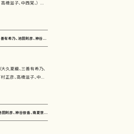
高橋滋子、中西覚、） 作
作詩：かただときこ 作
鈴木漠、吉田定一、柴田
らのフィルム（作詩：由良
歌曲 収録
覚） 作曲年 : 演奏
（作詩：福田知子 作曲：
道）（4'30"） 旅の譜〜
 夕焼け（作詩：永井ます
降り注ぎ（6'00"） うつ
、三善有希乃、池田則彦、神谷依
作曲：神谷依香） なにも
ころ草（3'50"） 塔の上
作曲：南夏世） 花のソネ
"） そらのフィルム（4'20"）
）/楽譜）
子 作曲：南川弥生） 蝋梅
D：なし 出版社：マザーアー
会（大久夏織、三善有希乃、
由良佐知子 作曲：白井淳
下村正彦、高橋滋子、中西
：紫野京子 作曲：古瀬徳
よう、 三浦照子、柴田実、
：井上泰山木 作曲：下村
歌曲 収録
なたに…（作詩：井上修子
さな羊）（作詩：井上修子
ぼん玉（作詩：由良佐知
） 石の魚（作詩：瑞木よ
、池田則彦、神谷依香、南夏世、
曲：池田則彦） 蝶は貴女
 なにもしないで（2'30"）
紫野京子 作曲：神谷依
'00"） 花梨の木（3'25"）