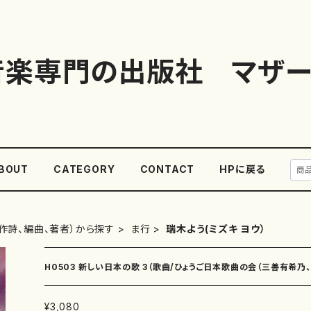
音楽専門の出版社 マザー
BOUT
CATEGORY
CONTACT
HPに戻る
作詩、編曲、著者）から探す
ま行
瑞木よう(ミズキ ヨウ）
H0503 新しい日本の歌 3（歌曲/ひょうご日本歌曲の会（三善有希乃
雄、高橋正道、下村正彦、高橋滋子、中西覚、）/楽譜）
¥3,080