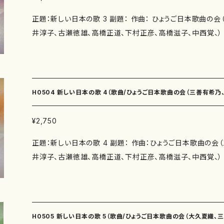
正題：新しい日本の歌 3 副題： 作曲： ひょうご日本歌曲の
井淳子、古瀬徳雄、高橋正道、下村正彦、高橋滋子、中西覚、）
の会（紫野京子、瑞木よう、佐藤勝太、玉川侑香、井上修子、
博美、鈴木賀恵、永井ますみ、山本美代子、岸本康弘、鈴木漠） 著者： 編成：
曲：庭石菖（作詩：紫野京子 作曲：三善有希乃） 石垣島（作
有希乃） 出発つ少年（作詩：佐藤勝太 作曲：三善有希乃） 
H0504 新しい日本の歌 4（歌曲/ひょうご日本歌曲の会（三善有希
香 作曲：南夏世） 秋の口上（作詩：井上修子 作曲：南夏世）
子 作曲：山岸徹） 木蓮（作詩：三浦照子 作曲：山岸徹） 話
¥2,750
雄、高橋正道、下村正彦、高橋滋子、中西覚、） /楽譜）
子 作曲：白井淳子） よまい言（作詩：佐野博美 白井淳子）
正題：新しい日本の歌 4 副題： 作曲：ひょうご日本歌曲の会
賀恵 作曲：古瀬徳雄） 微笑んだ木（作詩：永井ますみ 作曲
井淳子、古瀬徳雄、高橋正道、下村正彦、高橋滋子、中西覚、） 作詩：ひょうご日本歌
（作詩：三浦照子 作曲：高橋正道） だるまさんがころんだ（
の会（紫野京子、瑞木よう、佐藤勝太、玉川侑香、井上修子、
下村正彦） あぜ道に（作詩：岸本康弘 作曲：下村正彦） 雨
賀恵、永井ますみ、岸本康弘、柴田実、香山雅代） 著者： 編成：歌曲 収録曲：歌っていけ
上修子 作曲：高橋滋子） 淡紅（作詩：鈴木漠 作曲：中西覚
ば（作詩：佐藤勝太 作曲：作曲：三善有希乃） 舟歌（作詩：
漠 作曲：中西覚） 作曲年 : 演奏時間：庭石菖（4'00"） 石垣島（3'20"） 出発つ少
乃） あたたかい冬（作詩：井上修子 作曲：南夏世） 生返事
年（3'20"） 竹トンボ（4'10"） 秋の口上（3'30"） さくら（4'0
H0505 新しい日本の歌 5（歌曲/ひょうご日本歌曲の会（大久夏織、