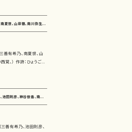
：鈴木漠 作曲：神谷依香）
0"） 海上都市（4'40"）
作詩：柴田実 作曲：白井
 水の惑星（7'50"） おこら
、南夏世、山岸徹、南川弥生、
歩行（作詩：佐伯圭子 作
50"） 在ることの悲しみ
わらび（作詩：永井ます
'30"） 委 嘱： 初 演：
下村正彦） 遊びたい（作
（三善有希乃、南夏世、山
曲：高橋滋子） 子供の四
み 作品の詳細↓
：ひょうご日
中西覚） 子供の四季２.山
田実、由良佐知子、佐伯圭
供の四季３.鳥の寺・ぼく
） ととやみち（魚屋道）
'45"） 雨あがり（4'40"）
ムにて （作詩：三浦照
つまでも（3'15"） 遊びたい
乃、池田則彦、神谷依香、南夏
神の息吹降り注ぎ（作詩：瑞
さん（3'40"） 子供の四季
作曲：白井淳子） 山科疏
くの魔法（3'40"） 委
譜）
圭子 作曲：古瀬徳雄） え
5003-
会（三善有希乃、池田則彦、
佐伯圭子 作曲：古瀬徳
の種類：スコアのみ 作品の詳細