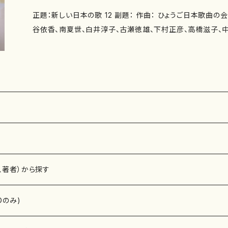
香） 空火照（作詩：紫野京子 作曲：南夏世） 桜の空（作詩：
草絮（4'40"） 金木犀（3'20"） 柊（4'00"） その時Ⅰ（4'35
正題：新しい日本の歌 12 副題： 作曲： ひょうご日本歌曲の
その朝（作詩：髙橋冨美子 作曲：白井淳子） コンサート（作
たに…（3'20"） 目覚め（2'30"） しゃぼん玉（4'10"） 委 嘱： 初 演： 別売CD： 添付
谷依香、南夏世、白井淳子、古瀬徳雄、下村正彦、高橋滋子、中
井淳子） 春の少女たち（作詩：井上修子 作曲：古瀬徳雄） 
CD：なし 出版社：マザーアース ISMN ：979-0-65003-399-2 ISBN ： サイズ：A4
本歌曲の会（紫野京子、永井ますみ、髙橋冨美子、佐野博美、
子 作曲：古瀬徳雄） 花畑（作詩：由良佐知子 作曲：古瀬徳雄
初版発行：2018.11.15 楽譜の種類：スコアのみ 作品の詳細↓
知子、玉川侑香） 著者： 編成：歌曲 収録曲：環礁（作詩：紫野京子 作曲：大久夏織）
上泰山木 作曲：下村正彦） その時 Ⅳ（作詩：井上泰山木 
挽歌（作詩：永井ますみ 作曲：池田則彦） 絵本（作詩：髙橋
（作詩：柴田実 作曲：高橋滋子） あやとり（作詩：由良佐知
冬の日（作詩：佐野博美 作曲：神谷依香） 薔薇の庭（作詩：
日（作詩：髙橋冨美子 作曲：中西覚） 作曲年 : 演奏時間：あじさい（2'20"） 友だち
今 ここ（作詩：紫野京子 作曲：南夏世） 雨の日曜日（作詩
（小さな羊）（4'00"） 白い月（4'20"） 石の魚（4'00"） 連祈
子） 褪せゆく秋（作詩：柴田実 作曲：白井淳子） 睡蓮（作詩
貴女の生まれ変わり（3'20"） 星（3'15"） 空火照（2'50"） 桜
雄） 落ち椿（作詩：瑞木よう 作曲：古瀬徳雄） ベネチア（作
（2'20"） コンサート（4'40"） 春の少女たち（2'10"） 豆のうた
徳雄） ねこさんぽ（作詩：瑞木よう 作曲：下村正彦） おばあ
その時 Ⅲ（3'30"） その時 Ⅳ（4'00"） 秋の山（2'30"） あ
知子 作曲：下村正彦） 夜の雨（作詩：柴田実 作曲：高橋滋子
（3'30"） 委 嘱： 初 演： 別売CD： 添付CD：なし 出版社：マザ
、著者）から探す
香 作曲：中西覚） オレ さお秤という（作詩：玉川侑香 作曲：
9-0-65003-441-8 ISBN ： サイズ：A4 初版発行：2019.
奏時間：環礁（3'10"） 挽歌（4'30"） 絵本（4'50"） 冬の日（3
み 作品の詳細↓
Dのみ)
今 ここ（2'40"） 雨の日曜日（3'00"） 褪せゆく秋（3'30"） 睡
0"） ベネチア（3'50"） ねこさんぽ（3'00"） おばあちゃんの恋