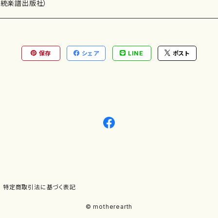
0"） さくら（3'00"） オレ さお秤という（4'20"） 委 嘱：
）演奏家
伝統楽譜出版社）
D：なし 出版社：マザーアース ISMN ：979-0-65003-501-9 ISBN ： サイズ：A4 初
版発行：2020.11.1 楽譜の種類：スコアのみ 作品の詳細↓
保存
シェア
LINE
ポスト
)
オルガン等）演奏家
譜）
唱・女声合唱）
ン（ピアノ）
、ギター等）演奏家
線楽譜）
シ）
ロ）
、クラリネット等）演奏家
譜出版社）
奏）
ョン、マリンバ等）演奏者
など）
ラ、吹奏楽)楽団
特定商取引法に基づく表記
)）
© motherearth
パーカッション）
ョウ）
特殊な楽器など）
ット、トロンボーン等）演奏家