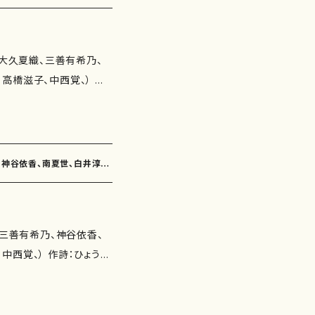
ろ（作詩：永井ますみ 作
笑んだ木（7'00"） 花ごろ
子） いつか（作詩：鈴木
0"） 雨の日のこもりうた
譜）
瀬徳雄） 命の扉（作詩：岸
 演： 別売CD： 添付CD：
（大久夏織、三善有希乃、
道） 時間（作詩：柴田
橋滋子、中西覚、） 作
彦） アルカディア・雪ん子
玉川侑香、井上修子、三浦照
子 作曲：高橋滋子） 樫の
子 作曲：中西覚） 作曲
：紫野京子 作曲：大久夏
夢の船出（作詩：紫野京子
ん（2'30"） いつか（2'2
乃、神谷依香、南夏世、白井淳
乃） 冬（作詩：鈴木賀恵
45"） 春夏秋冬（4'00"）
 夜の出帆（作詩：三浦照
0"） 一本の木（5'00"）
間（作詩：柴田実 作曲：
SBN ： サイ
（三善有希乃、神谷依香、
e (作詩：鈴木漠 作曲：
の詳細↓
作詩：ひょうご
廻廊にて（作詩：三浦照
照子、鈴木漠、佐伯圭子、
中敏弘 作曲・下村正彦）
野博美 作曲：下村正彦）
木よう 作曲：三善有希