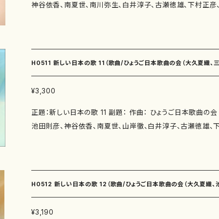
神谷依香、南夏世、南川弥生、白井淳子、古瀬徳雄、下村正彦、
雄） 月の光（作詩：かただときこ 作曲：下村正彦） 花の雲（
↓
詩：ひょうご日本歌曲の会（瑞木よう、福田知子、永井ますみ、
曲：下村正彦） 秋の夕暮（作詩：柴田実 作曲：高橋滋子） そ
実、佐伯圭子、由良佐知子、紫野京子、井上泰山木、井上修子） 著者： 編成：
佐知子 作曲：中西覚） 青空のかけら（作詩：紫野京子 作曲：中西
曲：龍神の夜想曲（作詩：瑞木よう 作曲：三善有希乃） 酸素
時間：讃歌（3'50"） グリーンピース（2'45"） ととやみち（魚屋
三善有希乃） 木枯らし（作詩：永井ますみ 作曲：池田則彦）
ローマ・コロセウムにて （5'40"） 冬の林（4'50"） 神の息吹
H0511 新しい日本の歌 11（歌曲/ひょうご日本歌曲の会（大久夏織
み 作曲：池田則彦） いきものの好きな少女（作詩：鈴木漠 
らうつら（4'10"） 山科疏水（2'20"） 黒い手袋（4'10"） えの
しないで（作詩：吉田定一 作曲：南夏世） 窓（作詩：柴田実 
（4'50"） 月の光（2'20"） 花の雲（4'30"） 秋の夕暮（2'20
香、南夏世、山岸徹、白井淳子、古瀬徳雄、下村正彦、高橋滋子、中西覚、
¥3,300
ット（作詩：福田知子 作曲：南川弥生） 孤悲（作詩：福田知
青空のかけら（4'20"） 委 嘱： 初 演： 別売CD： 添付C
正題：新しい日本の歌 11 副題： 作曲： ひょうご日本歌曲の
の花（作詩：佐伯圭子 作曲：白井淳子） 花梨の木（作詩：
ス ISMN ：979-0-65003-361-9 ISBN ： サイズ：A4 初版発行：2017.11.1 楽譜の種
池田則彦、神谷依香、南夏世、山岸徹、白井淳子、古瀬徳雄、
子） 草絮（作詩：紫野京子 作曲：古瀬徳雄） 金木犀（作詩
類：スコアのみ 作品の詳細↓
覚、） 作詩：ひょうご日本歌曲の会（井上修子、福田知子、瑞木
雄） 柊（作詩：紫野京子 作曲：古瀬徳雄） その時 Ⅰ（作詩
紫野京子、髙橋冨美子、井上修子、由良佐知子、井上泰山木） 著者： 編成：
正彦） その時 Ⅱ（作詩：井上泰山木 作曲：下村正彦） あ
曲：あじさい（作詩：井上修子 作曲：大久夏織） 友だち（小
作曲：高橋滋子） 目覚め（作詩：鈴木漠 作曲：中西覚） しゃ
作曲：大久夏織） 白い月（作詩：福田知子 作曲：三善有希乃
子 作曲：中西覚） 作曲年 : 演奏時間：龍神の夜想曲（3'30"） 酸素（3'40"） 木枯ら
H0512 新しい日本の歌 12（歌曲/ひょうご日本歌曲の会（大久夏織
う 作曲：三善有希乃） 連祈 −さくら−（作詩：三浦照子 作
し（3'30"） 夕焼け（3'00"） いきものの好きな少女（5'10"）
の生まれ変わり（作詩：柴田実 作曲：池田則彦） 星（作詩：
窓（3'50"） 花のソネット（3'25"） 孤悲（5'00"） 蝋梅の花（3
白井淳子、古瀬徳雄、下村正彦、高橋滋子、中西覚、）/楽譜）
¥3,190