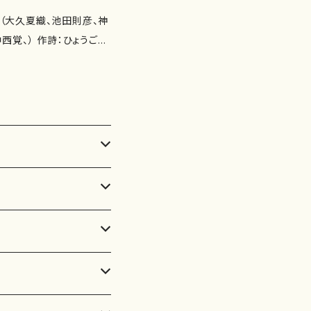
瑞木よう 作曲：山岸徹）
"） その時Ⅱ（2'20"） あな
会（大久夏織、池田則彦、神
詩：髙橋冨美子 作曲：白
西覚、） 作詩：ひょうご日
豆のうた（作詩：由良佐知
柴田実、瑞木よう、由良佐
） その時 Ⅲ（作詩：井
作曲：下村正彦） 秋の山
冨美子 作曲：神谷依香）
子 作曲：中西覚） 木洩れ
紫野京子 作曲：南夏世）
：佐野博美 作曲：白井淳
 −さくら−（3'00"） 蝶は
：瑞木よう 作曲：古瀬徳
の空（4'10"） その朝
詩：瑞木よう 作曲：古瀬
（2'50"） 花畑（4'00"）
ちゃんの恋（作詩：由良佐
やとり（4'15"） 木洩れ日
） さくら（作詩：玉川侑
ーアース ISMN ：97
中西覚） 作曲年 : 演
11.15 楽譜の種類：スコアの
'50"） 薔薇の庭（3'10"）
蓮（3'50"） 落ち椿（4'2
（3'20"） 夜の雨（3'0