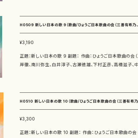
み、伊勢田史郎） 著者： 編成：歌曲 収録曲：山科疏水（作詩：瑞木よう 作曲：三善有
たしの娘（作詩：伊勢田史郎 作曲：中西覚） 作曲年 : 演奏時間：明日もたまご（3'2
希乃） 風（作詩：紫野京子 作曲：三善有希乃） 余白（作詩
0"） 春の虹（2'40"） ト音記号のうた（2'50"） 四季の風（3'0
過ぎゆく刻に（作詩：三浦照子 作曲：山岸徹） 百日紅の花（
花の蔭（4'40"） めぐる季節に…（6'10"） 縹色の刻（5'00"）
H0509 新しい日本の歌 9（歌曲/ひょうご日本歌曲の会（三善有希乃
淳子） 雨あがり（作詩：井上修子 作曲：白井淳子） 今日の
ないで（2'50"） 大人だって指あそび（3'20"） あじさい（4'
曲：古瀬徳雄） 悲しい（作詩：佐伯圭子 作曲：古瀬徳雄） さ
（4'00"） 黄昏（4'50"） 旅（3'50"） 恵理 わたしの娘（9
白井淳子、古瀬徳雄、下村正彦、高橋滋子、中西覚、）/楽譜）
¥3,190
み 作曲：下村正彦） いつまでも（作詩：永井ますみ 作曲：
別売CD： 添付CD：なし 出版社：マザーアース ISMN ：979-0-65002-257-5 ISBN
正題：新しい日本の歌 9 副題： 作曲：ひょうご日本歌曲の会
詩：永井ますみ 作曲：下村正彦） 笹舟（作詩：紫野京子 作
： サイズ：A4 初版発行：2015.11.15 楽譜の種類：スコアの
岸徹、南川弥生、白井淳子、古瀬徳雄、下村正彦、高橋滋子、中西覚、） 作詩
季１.花鶏のいる庭・ぼくの姉さん （作詩：伊勢田史郎 作曲：
本歌曲の会（瑞木よう、永井ますみ、井上修子、三浦照子、柴
麓の午後・わたしの弟 （作詩：伊勢田史郎 作曲：中西覚） 子
子、かただときこ、紫野京子） 著者： 編成：歌曲 収録曲：讃歌（作詩：瑞木よう 作曲：
の魔法 （作詩：伊勢田史郎 作曲：中西覚） 作曲年 : 演奏時間：山科疏水（2'10"） 風
三善有希乃） グリーンピース（作詩：永井ますみ 作曲：南夏世
（4'10"） 余白（5'12"） 過ぎゆく刻に（4'35"） 百日紅の花（2
（作詩：井上修子 作曲：南夏世） 旅の譜〜ローマ・コロセウ
今日の歩行（3'20"） 悲しい（4'30"） さわらび（4'30"） い
H0510 新しい日本の歌 10（歌曲/ひょうご日本歌曲の会（三善有希
子 作曲：山岸徹） 冬の林（作詩：柴田実 作曲：山岸徹） 
（3'10"） 笹舟（3'15"） 子供の四季１.花鶏のいる庭・ぼくの姉
木よう 作曲：南川弥生） うつらうつら（作詩：由良佐知子 
２.山麓の午後・わたしの弟（3'20"） 子供の四季３.鳥の寺・ぼ
世、南川弥生、白井淳子、古瀬徳雄、下村正彦、高橋滋子、中西覚、）/楽
¥3,300
水（作詩：瑞木よう 作曲：白井淳子） 黒い手袋（作詩：佐伯
嘱： 初 演： 別売CD： 添付CD：なし 出版社：マザーアース ISMN ：979-0-6
正題：新しい日本の歌 10 副題： 作曲：ひょうご日本歌曲の
のころ草（作詩：佐伯圭子 作曲：古瀬徳雄） 塔の上（作詩：
312-1 ISBN ： サイズ：A4 初版発行：2016.11.15 楽譜