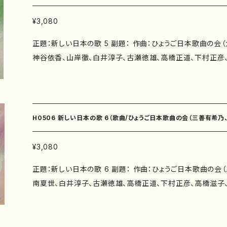
夏世） 春を呼ぶ声（作詩：佐藤勝太 作曲：南夏世） よりし
しょう（4'00"） よまい言（2'00"） ムーブメント（3'30"） 微
曲：白井淳子） なんでもやさん（作詩：玉川侑香 作曲：白井淳
も（5'20"） だるまさんがころんだ（5'20"） あぜ道に（3'0
徹、白井淳子、古瀬徳雄、高橋正道、下村正彦、高橋滋子、中西覚、）/楽
¥3,080
賀恵 作曲：古瀬徳雄） ほぐれる（作詩：鈴木賀恵 作曲：古
（3'00"） 淡紅（5'00"） 噴水と月（3'00"） 委 嘱： 初
正題：新しい日本の歌 5 副題： 作曲：ひょうご日本歌曲の会
本康弘 作曲：古瀬徳雄） 旅（作詩：三浦照子 作曲：高橋正
なし 出版社：マザーアース ISMN ： ISBN ： サイズ：A4 初版発行：2011.11.15 楽譜の
神谷依香、山岸徹、白井淳子、古瀬徳雄、高橋正道、下村正彦、高
実 作曲：下村正彦） 春夏秋冬（作詩：柴田実 作曲：下村正
種類：スコアのみ 作品の詳細↓
詩：ひょうご日本歌曲の会（紫野京子、瑞木よう、佐藤勝太、
（作詩：香山雅代 作曲：下村正彦） 三月に…（作詩：井上修
子、佐野博美、鈴木賀恵、柴田実、鈴木漠、田中敏弘） 著者： 編成：歌曲 収録曲：ヘブン
木（作詩：紫野京子 作曲：中西覚） 一本の木（作詩：紫野京
リーブルー（作詩：紫野京子 作曲：大久夏織） 落ち椿（作詩
年 : 演奏時間：歌っていけば（2'30"） 舟歌（4'10"） あたたかい冬（3'00"） 生返事
織） タップで踊ろう（作詩：佐藤勝太 作曲：三善有希乃） 
（2'10"） 春を呼ぶ声（1'25"） よりしろ（3'00"） なんでもやさ
H0506 新しい日本の歌 6（歌曲/ひょうご日本歌曲の会（三善有希
作曲：三善有希乃） 桜の道（作詩：瑞木よう 作曲：三善有希
5"） ほぐれる（2'30"） 命の扉（2'40"） 旅（4'30"） 時間（1'
作曲：神谷依香） 月夜に（作詩：井上修子 作曲：神谷依香）
アルカディア・雪ん子（6'00"） 三月に…（3'15"） 樫の木（3'4
子、古瀬徳雄、高橋正道、下村正彦、高橋滋子、中西覚、）/楽譜）
¥3,080
子 作曲：山岸徹） 遠く（作詩：柴田実 作曲：白井淳子） 時
委 嘱： 初 演： 別売CD： 添付CD：なし 出版社：マザーアース ISMN ： I
正題：新しい日本の歌 6 副題： 作曲：ひょうご日本歌曲の会
白井淳子） 石工（作詩：鈴木漠 作曲：古瀬徳雄） Libera m
ズ：A4 初版発行：2012.11.15 楽譜の種類：スコアのみ 作品
南夏世、白井淳子、古瀬徳雄、高橋正道、下村正彦、高橋滋子、中西覚、） 
古瀬徳雄） 忍冬（作詩：三浦照子 作曲：高橋正道） 風の
日本歌曲の会（佐藤勝太、瑞木よう、鈴木賀恵、柴田実、三浦
子 作曲：高橋正道） びんびんと ひびいていこう（作曲：田
浜田多代子、井上修子、玉川侑香、紫野京子） 著者： 編成：歌曲 収録曲：ああ神戸（作
小鳥（作詩：佐野博美 作曲：下村正彦） エレジー（作詩：佐
詩：佐藤勝太 作曲：作曲：三善有希乃） 夏の丘Ⅰ（作詩：瑞