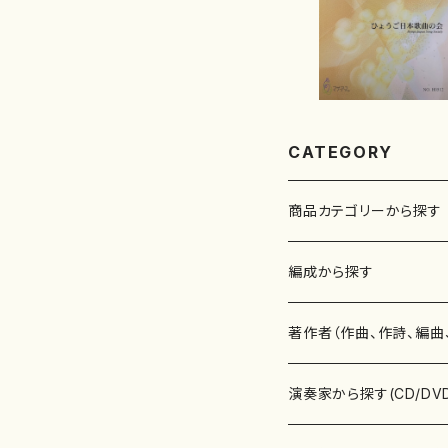
CATEGORY
商品カテゴリーから探す
楽譜
編成から探す
書籍
邦楽器
著作者（作曲、作詩、編曲
書籍
箏・琴（ソロ）
CD・DVD
合唱
あ行
演奏家から探す(CD/DV
テキストブック
箏・琴（合奏）