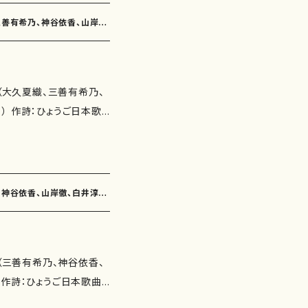
詩：玉川侑香 作曲：中西
くて（作詩：鈴木賀恵 作
ブンリ
、三善有希乃、神谷依香、山岸
 合歓の花Ⅰ（作詩：柴田実
 夢の船出（2'30"） 桜の道
どれみふぁそら で らしど
く（5'00"） 時間（3'00"）
：柴田実 作曲：白井淳
の廻廊にて（4'50"） びんびん
会（大久夏織、三善有希乃、
：鈴木漠 作曲：古瀬徳雄）
） くちなしの花（2'30"）
） 作詩：ひょうご日本歌
浦照子 作曲：高橋正道）
演： 別売CD： 添付CD：
子、井上修子、三浦照子、
作詩：浜田多代子 作曲：
の朝（作詩：玉川侑香 作
ト音記号のうた（作詩：佐
あ神戸
曲：三善有希乃） 海上都市
'40"） 青の花（3'55"）
乃、神谷依香、山岸徹、白井淳
 作曲：神谷依香） めぐ
らしどれみたよ（3'10"）
詩：三浦照子 作曲：山岸
40"） シエナの朝（4'45"）
（作詩：井上修子 作曲：
雪の朝（6'05"） ことづて
会（三善有希乃、神谷依香、
尾喜久子） あじさい（作
ーアース ISMN ：97
 作詩：ひょうご日本歌曲
田実 作曲：古瀬徳雄）
11.15 楽譜の種類：スコアのみ
子、佐伯圭子、永井ます
作曲：中西覚） 恵理 わ