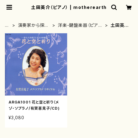
土田英介（ピアノ） | motherearth
H
演奏家から探す
洋楽-鍵盤楽器（ピア
土田英介
O
(CD/DVDのみ)
ノ、オルガン等）演奏家
（ピアノ）
M
E
ARGA1001 花と空と祈り（メ
ゾ・ソプラノ/有賀喜見子/CD)
¥3,080