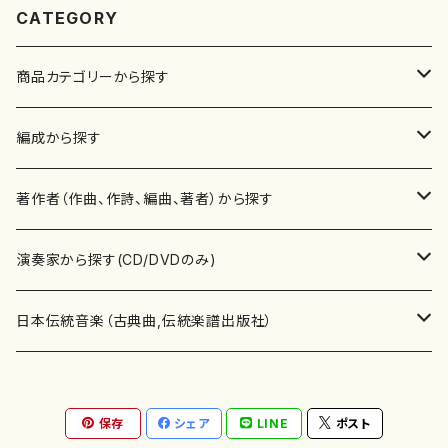
CATEGORY
商品カテゴリーから探す
楽譜
編成から探す
書籍
邦楽器
著作者（作曲、作詩、編曲、著者）から探す
書籍
箏・琴（ソロ）
CD・DVD
合唱
あ行
演奏家から探す(CD/DVDのみ)
テキストブック
箏・琴（合奏）
混声合唱
青木省三(アオキ ショウゾウ)
チケット
歌・声
か行
邦楽（箏、三味線、尺八等）演奏家
日本伝統音楽（古典曲,伝統楽譜出版社）
事典
三味線（ソロ）
女声合唱
青島広志（アオシマ ヒロシ）
ソプラノ
梯郁夫(カケハシ イクオ)
アルメリア（箏）
雑誌
洋楽器（鍵盤楽器）
さ行
声楽家・合唱団・朗読等
地歌箏曲（箏古典楽譜）
保存
シェア
LINE
ポスト
詩集
三味線（合奏）
男声合唱
秋山健治(アキヤマ ケンジ）
アルト
蔭山滸山(カゲヤマ キョザン)
石川高（笙）
邦楽ジャーナル
ピアノ（ソロ）
斉藤松声(サイトウ ショウセイ)
應和惠子（声楽・ソプラノ）
宮城道雄（宮城宗家監修）
レコード
洋楽器（弦楽器）
た行
洋楽-鍵盤楽器（ピアノ、オルガン等）演奏家
地歌箏曲（三絃古典楽譜）