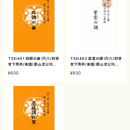
T32i401 双調の曲（尺八/初世
T32i402 紫雲の調（尺八/初世
宮下秀冽/楽譜）都山流公刊楽
宮下秀冽/楽譜）都山流公刊楽
譜曲番:2106
譜曲番:2107
¥600
¥800