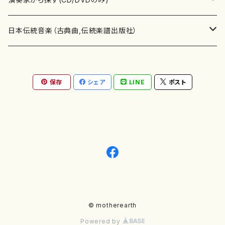
テキストブック
箏・琴（合奏）
混声合唱
青木省三(アオキ ショウゾウ)
チケット
歌・声
か行
邦楽（箏、三味線、尺八等）演奏家
日本伝統音楽（古典曲,伝統楽譜出版社）
事典
三味線（ソロ）
女声合唱
青島広志（アオシマ ヒロシ）
ソプラノ
梯郁夫(カケハシ イクオ)
アルメリア（箏）
雑誌
洋楽器（鍵盤楽器）
さ行
声楽家・合唱団・朗読等
地歌箏曲（箏古典楽譜）
保存
シェア
LINE
ポスト
詩集
三味線（合奏）
男声合唱
秋山健治(アキヤマ ケンジ）
アルト
蔭山滸山(カゲヤマ キョザン)
石川高（笙）
邦楽ジャーナル
ピアノ（ソロ）
斉藤松声(サイトウ ショウセイ)
應和惠子（声楽・ソプラノ）
宮城道雄（宮城宗家監修）
レコード
洋楽器（弦楽器）
た行
洋楽-鍵盤楽器（ピアノ、オルガン等）演奏家
地歌箏曲（三絃古典楽譜）
尺八（ソロ）
児童合唱
秋山邦晴(アキヤマ クニハル)
テノール
景山伸夫(カゲヤマ ノブオ)
伊藤まなみ（箏）
ピアノ（連弾）
斎藤武（サイトウ タケシ）
栗友会女声アンサンブル（合唱・女声合唱）
バイオリン（ソロ）
平良伊津美(タイラ イツミ)
マリーン・ファン・ニューケルケン（ピアノ）
宮城道雄（宮城宗家監修）
雑貨・アクセサリー
洋楽器（木管楽器）
な行
洋楽-弦楽器（バイオリン、ギター等）演奏家
長唄青柳楽譜（唄、三味線楽譜）
尺八（合奏）
朗読・語り
芥川也寸志（アクタガワ ヤスシ）
バリトン
葛西聖憲(カサイ マサノリ)
浦上恵子（箏）
ピアノ（合奏）
斎藤友子(サイトウ トモコ)
川口聖加（声楽・ソプラノ）
バイオリン（合奏）
田頭優子(タガシラ ユウコ)
赤城眞理（ピアノ）
フルート（ピッコロを含む）（ソロ）
内藤 明美(ナイトウ アケミ)
戸澤哲夫（バイオリン）
杵屋彌之介(青柳茂三）
用具
洋楽器（金管楽器）
は行
洋楽-木管楽器（フルート、クラリネット等）演奏家
尺八（古典楽譜、伝統楽譜出版社）
邦楽大合奏
歌曲
芦垣美穂(アシガキ ミホ)
バス
片桐朋子(カタギリ トモコ)
小笠原夏美（箏）
オルガン
佐伯圭子(サエキ ケイコ)
平野忠彦（声楽・バリトン）
ビオラ
高野喜長(タカノ キチョウ)
青柳晋（ピアノ）
フルート（ピッコロを含む）（合奏）
永井薫(ナガイ カオル）
工藤真菜（バイオリン）
トランペット
萩原正吟(ハギワラ セイギン)
河村利夫（サクソフォン）
都山楽会楽譜
洋楽器（打楽器）
ま行
洋楽-打楽器（パーカッション、マリンバ等）演奏者
篠笛
ドロシー・アシュビー
その他（声域を指定しない歌など）
かただときこ(カタダ トキコ）
大久保智子（箏）
アコーディオン
坂井情二(サカイ ジョウジ)
河内紀恵（声楽・ソプラノ）
© motherearth
チェロ
高野検校(タカノ ケンギョウ)
伊沢長俊（オルガン）
クラリネット
永井ますみ(ナガイ マスミ）
松本克己（バイオリン）
ホルン
朴守賢(パク スヒョン)
板倉稔（クラリネット）
石垣 征山
マリンバ
セルドン・マイヤーズ
上野信一（パーカッション）
洋楽器（大編成）
や行
洋楽-大編成(オーケストラ、吹奏楽)楽団
Powered by