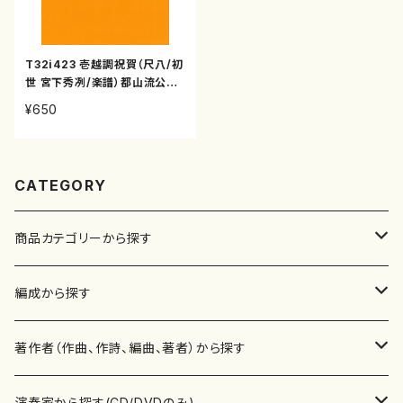
T32i423 壱越調祝賀（尺八/初
世 宮下秀冽/楽譜）都山流公刊
楽譜曲番:2128
¥650
CATEGORY
商品カテゴリーから探す
楽譜
編成から探す
書籍
邦楽器
著作者（作曲、作詩、編曲、著者）から探す
書籍
箏・琴（ソロ）
CD・DVD
合唱
あ行
演奏家から探す(CD/DVDのみ)