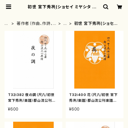
初世 宮下秀冽(ショセイ ミヤシタ シュ
ウレツ) | motherearth
H
著作者（作曲、作詩、
ま
初世 宮下秀冽(ショセイ
O
編曲、著者）から探す
行
ミヤシタ シュウレツ)
M
E
T32i382 夜の調（尺八/初世
T32i400 花（尺八/初世 宮下
宮下秀冽/楽譜）都山流公刊楽
秀冽/楽譜）都山流公刊楽譜曲
譜曲番:2087
番:2105
¥600
¥600