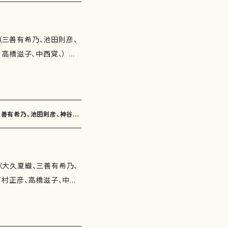
さん（3'40"） 子供の四季
作曲：白井淳子） 山科疏
くの魔法（3'40"） 委
譜）
圭子 作曲：古瀬徳雄） え
5003-
会（三善有希乃、池田則彦、
佐伯圭子 作曲：古瀬徳
の種類：スコアのみ 作品の詳細
高橋滋子、中西覚、） 作
作詩：かただときこ 作
鈴木漠、吉田定一、柴田
らのフィルム（作詩：由良
歌曲 収録
覚） 作曲年 : 演奏
（作詩：福田知子 作曲：
道）（4'30"） 旅の譜〜
 夕焼け（作詩：永井ます
降り注ぎ（6'00"） うつ
、三善有希乃、池田則彦、神谷依
作曲：神谷依香） なにも
ころ草（3'50"） 塔の上
作曲：南夏世） 花のソネ
"） そらのフィルム（4'20"）
）/楽譜）
子 作曲：南川弥生） 蝋梅
D：なし 出版社：マザーアー
会（大久夏織、三善有希乃、
由良佐知子 作曲：白井淳
下村正彦、高橋滋子、中西
：紫野京子 作曲：古瀬徳
よう、 三浦照子、柴田実、
：井上泰山木 作曲：下村
歌曲 収録
なたに…（作詩：井上修子
さな羊）（作詩：井上修子
ぼん玉（作詩：由良佐知