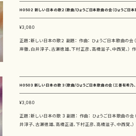
H0502 新しい日本の歌２（歌曲/ひょうご日本歌曲の会（ひょうご日
世、山岸徹、白井淳子、古瀬徳雄、下村正彦、高橋滋子、中西覚、）/楽譜
¥3,080
正題：新しい日本の歌２ 副題： 作曲： ひょうご日本歌曲の会
岸徹、白井淳子、古瀬徳雄、下村正彦、高橋滋子、中西覚、） 
会（佐藤勝太、紫野京子、松下玲子、たなかとしひろ、由良佐知
永井薫、直原弘道、永井ますみ） 著者： 編成：歌曲 収録曲：宙のオーラ（作詩：佐藤勝
太 作曲：三善有希乃） 羽根のように（作詩：紫野京子 作曲
（作詩：松下玲子 作曲：三善有希乃） 在るもの（作詩：紫野
H0503 新しい日本の歌 3（歌曲/ひょうご日本歌曲の会（三善有希乃
（作詩：紫野京子 作曲：南夏世） やぶかんぞう（作詩：たな
夕焼けをあび（作詩：たなかとしひろ 作曲：山岸徹） 大波（
雄、高橋正道、下村正彦、高橋滋子、中西覚、）/楽譜）
¥3,080
白井淳子） ねぎぼうずのうた（作詩：玉川侑香 あめふり（
正題：新しい日本の歌 3 副題： 作曲： ひょうご日本歌曲の
瀬徳雄） 秋のカルタ（作詩：井上修子 作曲：古瀬徳雄） 氷
井淳子、古瀬徳雄、高橋正道、下村正彦、高橋滋子、中西覚、）
村正彦） つゆ草とゆりかご（作詩：永井薫 作曲：下村正彦） 
の会（紫野京子、瑞木よう、佐藤勝太、玉川侑香、井上修子、
=（作詩：井上修子 作曲：高橋滋子） 線香花火（作詩：直原弘