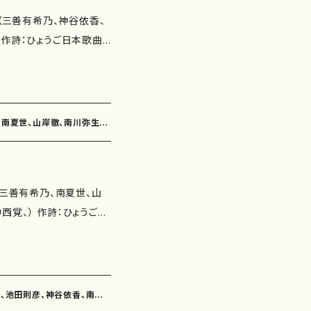
：柴田実 作曲：白井淳
の廻廊にて（4'50"） びんびん
会（三善有希乃、神谷依香、
：鈴木漠 作曲：古瀬徳雄）
） くちなしの花（2'30"）
 作詩：ひょうご日本歌曲
浦照子 作曲：高橋正道）
演： 別売CD： 添付CD：
子、佐伯圭子、永井ます
作詩：浜田多代子 作曲：
の朝（作詩：玉川侑香 作
：鈴木漠 作曲：神谷依香）
あ神戸
作詩：柴田実 作曲：白井
'40"） 青の花（3'55"）
、南夏世、山岸徹、南川弥生、
歩行（作詩：佐伯圭子 作
らしどれみたよ（3'10"）
わらび（作詩：永井ます
40"） シエナの朝（4'45"）
下村正彦） 遊びたい（作
雪の朝（6'05"） ことづて
（三善有希乃、南夏世、山
曲：高橋滋子） 子供の四
ーアース ISMN ：97
：ひょうご日
中西覚） 子供の四季２.山
11.15 楽譜の種類：スコアのみ
田実、由良佐知子、佐伯圭
供の四季３.鳥の寺・ぼく
） ととやみち（魚屋道）
'45"） 雨あがり（4'40"）
ムにて （作詩：三浦照
つまでも（3'15"） 遊びたい
乃、池田則彦、神谷依香、南夏
神の息吹降り注ぎ（作詩：瑞