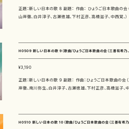
れみたよ（作詩：井上修子 作曲：南夏世） つらつら椿（作詩
石工（6'30"） Libera me (6'20"） 忍冬（3'30"） 風
正題：新しい日本の歌 8 副題： 作曲： ひょうご日本歌曲の
子） 曼陀羅（作詩：三浦照子 作曲：白井淳子） 滑車（作詩
と ひびいていこう（3'30"） 小鳥（3'00"） エレジー（4'00"
山岸徹、白井淳子、古瀬徳雄、下村正彦、高橋滋子、中西覚、）
跳躍（作詩：鈴木漠 作曲：古瀬徳雄） シエナの朝（作詩：三
アオムシ（4'00"） 日なたはええなぁ（4'00"） 委 嘱： 初 
の会（瑞木よう、紫野京子、鈴木漠、三浦照子、柴田実、井上修
冬野を行けば（作詩：佐伯圭子 作曲：下村正彦） あなた（
なし 出版社：マザーアース ISMN ：979-0-65002-109-8 ISBN ： サイズ：A4 初版
み、伊勢田史郎） 著者： 編成：歌曲 収録曲：山科疏水（作詩：瑞木よう 作曲：三善有
下村正彦） 春の部屋（作詩：井上修子 作曲：高橋滋子） 雪
発行：2013.11.15 楽譜の種類：スコアのみ 作品の詳細↓
希乃） 風（作詩：紫野京子 作曲：三善有希乃） 余白（作詩
曲：中西覚） ことづて（作詩：紫野京子 作曲：中西覚） 作曲年 : 演奏時間：あ
過ぎゆく刻に（作詩：三浦照子 作曲：山岸徹） 百日紅の花（
（3'40"） 夏の丘Ⅰ（4'30"） 夏の丘Ⅱ（4'30"） かなしくて（2
H0509 新しい日本の歌 9（歌曲/ひょうご日本歌曲の会（三善有希乃
淳子） 雨あがり（作詩：井上修子 作曲：白井淳子） 今日の
合歓の花Ⅰ（2'35"） ねむのはな（2'10"） どれみふぁそら で 
曲：古瀬徳雄） 悲しい（作詩：佐伯圭子 作曲：古瀬徳雄） さ
つらつら椿（3'20"） 曼陀羅（3'50"） 滑車（3'30"） 跳躍（3'
白井淳子、古瀬徳雄、下村正彦、高橋滋子、中西覚、）/楽譜）
¥3,190
み 作曲：下村正彦） いつまでも（作詩：永井ますみ 作曲：
冬野を行けば（3'40"） あなた（2'30"） 春の部屋（4'00"） 
正題：新しい日本の歌 9 副題： 作曲：ひょうご日本歌曲の会
詩：永井ますみ 作曲：下村正彦） 笹舟（作詩：紫野京子 作
（4'56"） 委 嘱： 初 演： 別売CD： 添付CD：なし 出版社：マザ
岸徹、南川弥生、白井淳子、古瀬徳雄、下村正彦、高橋滋子、中西覚、） 作詩
季１.花鶏のいる庭・ぼくの姉さん （作詩：伊勢田史郎 作曲：
9-0-65003-191-2 ISBN ： サイズ：A4 初版発行：2014.
本歌曲の会（瑞木よう、永井ますみ、井上修子、三浦照子、柴
麓の午後・わたしの弟 （作詩：伊勢田史郎 作曲：中西覚） 子
作品の詳細↓
子、かただときこ、紫野京子） 著者： 編成：歌曲 収録曲：讃歌（作詩：瑞木よう 作曲：
の魔法 （作詩：伊勢田史郎 作曲：中西覚） 作曲年 : 演奏時間：山科疏水（2'10"） 風
三善有希乃） グリーンピース（作詩：永井ますみ 作曲：南夏世
（4'10"） 余白（5'12"） 過ぎゆく刻に（4'35"） 百日紅の花（2
（作詩：井上修子 作曲：南夏世） 旅の譜〜ローマ・コロセウ
今日の歩行（3'20"） 悲しい（4'30"） さわらび（4'30"） い
H0510 新しい日本の歌 10（歌曲/ひょうご日本歌曲の会（三善有希
子 作曲：山岸徹） 冬の林（作詩：柴田実 作曲：山岸徹） 