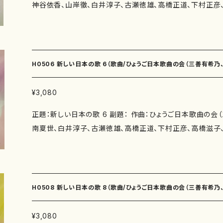
神谷依香、山岸徹、白井淳子、古瀬徳雄、高橋正道、下村正彦、高
実 作曲：下村正彦） 春夏秋冬（作詩：柴田実 作曲：下村正
種類：スコアのみ 作品の詳細↓
詩：ひょうご日本歌曲の会（紫野京子、瑞木よう、佐藤勝太、
（作詩：香山雅代 作曲：下村正彦） 三月に…（作詩：井上修
子、佐野博美、鈴木賀恵、柴田実、鈴木漠、田中敏弘） 著者： 編成：歌曲 収録曲：ヘブン
木（作詩：紫野京子 作曲：中西覚） 一本の木（作詩：紫野京
リーブルー（作詩：紫野京子 作曲：大久夏織） 落ち椿（作詩
年 : 演奏時間：歌っていけば（2'30"） 舟歌（4'10"） あたたかい冬（3'00"） 生返事
織） タップで踊ろう（作詩：佐藤勝太 作曲：三善有希乃） 
（2'10"） 春を呼ぶ声（1'25"） よりしろ（3'00"） なんでもやさ
H0506 新しい日本の歌 6（歌曲/ひょうご日本歌曲の会（三善有希
作曲：三善有希乃） 桜の道（作詩：瑞木よう 作曲：三善有希
5"） ほぐれる（2'30"） 命の扉（2'40"） 旅（4'30"） 時間（1'
作曲：神谷依香） 月夜に（作詩：井上修子 作曲：神谷依香）
アルカディア・雪ん子（6'00"） 三月に…（3'15"） 樫の木（3'4
子、古瀬徳雄、高橋正道、下村正彦、高橋滋子、中西覚、）/楽譜）
¥3,080
子 作曲：山岸徹） 遠く（作詩：柴田実 作曲：白井淳子） 時
委 嘱： 初 演： 別売CD： 添付CD：なし 出版社：マザーアース ISMN ： I
正題：新しい日本の歌 6 副題： 作曲：ひょうご日本歌曲の会
白井淳子） 石工（作詩：鈴木漠 作曲：古瀬徳雄） Libera m
ズ：A4 初版発行：2012.11.15 楽譜の種類：スコアのみ 作品
南夏世、白井淳子、古瀬徳雄、高橋正道、下村正彦、高橋滋子、中西覚、） 
古瀬徳雄） 忍冬（作詩：三浦照子 作曲：高橋正道） 風の
日本歌曲の会（佐藤勝太、瑞木よう、鈴木賀恵、柴田実、三浦
子 作曲：高橋正道） びんびんと ひびいていこう（作曲：田
浜田多代子、井上修子、玉川侑香、紫野京子） 著者： 編成：歌曲 収録曲：ああ神戸（作
小鳥（作詩：佐野博美 作曲：下村正彦） エレジー（作詩：佐
詩：佐藤勝太 作曲：作曲：三善有希乃） 夏の丘Ⅰ（作詩：瑞
くちなしの花（作詩：柴田実 作曲：高橋滋子） アオムシ（作
乃） 夏の丘Ⅱ（作詩：瑞木よう 作曲：三善有希乃） かなし
覚） 日なたはええなぁ（作詩：玉川侑香 作曲：中西覚） 作曲年 : 演奏時間：ヘ
H0508 新しい日本の歌 8（歌曲/ひょうご日本歌曲の会（三善有希
曲：神谷依香） 青の花（作詩：鈴木賀恵 作曲：神谷依香）
ーブルー（4'00"） 落ち椿（3'50"） タップで踊ろう（2'00"）
作曲：南夏世） ねむのはな（作詩：瑞木よう 作曲：南夏世） 
（3'20"） 冬（4'30"） 月夜に（4'30"） 夜の出帆（5'00"） 遠
子、古瀬徳雄、下村正彦、高橋滋子、中西覚、）/楽譜）
¥3,080