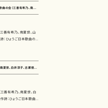
本歌曲の会（三善有希乃、南夏
）
（三善有希乃、南夏世、山
作詩：ひょうご日本歌曲の
子、玉川侑香、井上修子、
：三善有希乃） 青銅の壺
京子 作曲：南夏世） 海
、南夏世、白井淳子、古瀬徳
かとしひろ 作曲：山岸徹）
作詩：由良佐知子 作曲：
作詩：井上修子 作曲：古
会（三善有希乃、南夏世、白
雨（作詩：永井薫 作曲：下
 作詩：ひょうご日本歌曲
冬のおわり =逝った弟に
三浦照子、福井久子、佐野
道 作曲：中西覚） 弥生