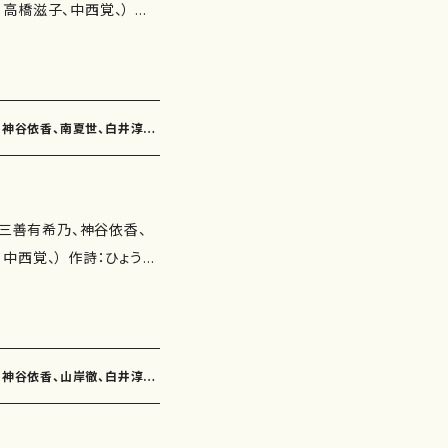
橋滋子、中西覚、） 作
彦） アルカディア・雪ん子
玉川侑香、井上修子、三浦照
子 作曲：高橋滋子） 樫の
子 作曲：中西覚） 作曲
：紫野京子 作曲：大久夏
夢の船出（作詩：紫野京子
ん（2'30"） いつか（2'2
乃、神谷依香、南夏世、白井淳
乃） 冬（作詩：鈴木賀恵
45"） 春夏秋冬（4'00"）
 夜の出帆（作詩：三浦照
0"） 一本の木（5'00"）
間（作詩：柴田実 作曲：
SBN ： サイ
（三善有希乃、神谷依香、
e (作詩：鈴木漠 作曲：
の詳細↓
作詩：ひょうご
廻廊にて（作詩：三浦照
照子、鈴木漠、佐伯圭子、
中敏弘 作曲・下村正彦）
野博美 作曲：下村正彦）
木よう 作曲：三善有希
詩：玉川侑香 作曲：中西
くて（作詩：鈴木賀恵 作
ブンリ
乃、神谷依香、山岸徹、白井淳
 合歓の花Ⅰ（作詩：柴田実
 夢の船出（2'30"） 桜の道
どれみふぁそら で らしど
く（5'00"） 時間（3'00"）