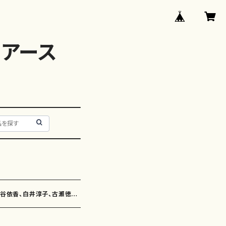
アース
神谷依香、白井淳子、古瀬徳