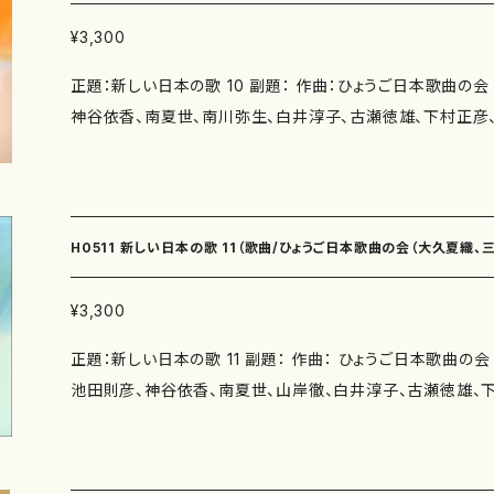
（3'10"） 笹舟（3'15"） 子供の四季１.花鶏のいる庭・ぼくの姉
木よう 作曲：南川弥生） うつらうつら（作詩：由良佐知子 
２.山麓の午後・わたしの弟（3'20"） 子供の四季３.鳥の寺・ぼ
世、南川弥生、白井淳子、古瀬徳雄、下村正彦、高橋滋子、中西覚、）/楽
¥3,300
水（作詩：瑞木よう 作曲：白井淳子） 黒い手袋（作詩：佐伯
嘱： 初 演： 別売CD： 添付CD：なし 出版社：マザーアース ISMN ：979-0-6
正題：新しい日本の歌 10 副題： 作曲：ひょうご日本歌曲の
のころ草（作詩：佐伯圭子 作曲：古瀬徳雄） 塔の上（作詩：
312-1 ISBN ： サイズ：A4 初版発行：2016.11.15 楽譜
神谷依香、南夏世、南川弥生、白井淳子、古瀬徳雄、下村正彦、
雄） 月の光（作詩：かただときこ 作曲：下村正彦） 花の雲（
↓
詩：ひょうご日本歌曲の会（瑞木よう、福田知子、永井ますみ、
曲：下村正彦） 秋の夕暮（作詩：柴田実 作曲：高橋滋子） そ
実、佐伯圭子、由良佐知子、紫野京子、井上泰山木、井上修子） 著者： 編成：
佐知子 作曲：中西覚） 青空のかけら（作詩：紫野京子 作曲：中西
曲：龍神の夜想曲（作詩：瑞木よう 作曲：三善有希乃） 酸素
時間：讃歌（3'50"） グリーンピース（2'45"） ととやみち（魚屋
三善有希乃） 木枯らし（作詩：永井ますみ 作曲：池田則彦）
ローマ・コロセウムにて （5'40"） 冬の林（4'50"） 神の息吹
H0511 新しい日本の歌 11（歌曲/ひょうご日本歌曲の会（大久夏織
み 作曲：池田則彦） いきものの好きな少女（作詩：鈴木漠 
らうつら（4'10"） 山科疏水（2'20"） 黒い手袋（4'10"） えの
しないで（作詩：吉田定一 作曲：南夏世） 窓（作詩：柴田実 
（4'50"） 月の光（2'20"） 花の雲（4'30"） 秋の夕暮（2'20
香、南夏世、山岸徹、白井淳子、古瀬徳雄、下村正彦、高橋滋子、中西覚、
¥3,300
ット（作詩：福田知子 作曲：南川弥生） 孤悲（作詩：福田知
青空のかけら（4'20"） 委 嘱： 初 演： 別売CD： 添付C
正題：新しい日本の歌 11 副題： 作曲： ひょうご日本歌曲の
の花（作詩：佐伯圭子 作曲：白井淳子） 花梨の木（作詩：
ス ISMN ：979-0-65003-361-9 ISBN ： サイズ：A4 初版発行：2017.11.1 楽譜の種
池田則彦、神谷依香、南夏世、山岸徹、白井淳子、古瀬徳雄、
子） 草絮（作詩：紫野京子 作曲：古瀬徳雄） 金木犀（作詩
類：スコアのみ 作品の詳細↓
覚、） 作詩：ひょうご日本歌曲の会（井上修子、福田知子、瑞木
雄） 柊（作詩：紫野京子 作曲：古瀬徳雄） その時 Ⅰ（作詩
紫野京子、髙橋冨美子、井上修子、由良佐知子、井上泰山木） 著者： 編成：
正彦） その時 Ⅱ（作詩：井上泰山木 作曲：下村正彦） あ
曲：あじさい（作詩：井上修子 作曲：大久夏織） 友だち（小
作曲：高橋滋子） 目覚め（作詩：鈴木漠 作曲：中西覚） しゃ