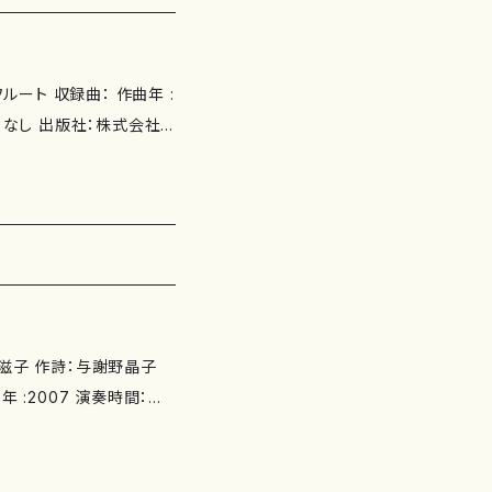
 龍神伝説＝神庭の滝＝（6'2
"） 川は流れている（6'0
2'50"） 花暦（3'10"）
"） 千の睡蓮（2'30"） 若
50"） 委 嘱： 初 演：
 作品の詳細↓
橋滋子 作詩：与謝野晶子
 演：2007年5月、神戸新
社：マザーアース ISMN
コアのみ 作品の詳細↓