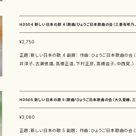
博美、鈴木賀恵、永井ますみ、山本美代子、岸本康弘、鈴木漠） 著者： 編成：
の昔の物語（作詩：永井ますみ 作曲：中西覚） 作曲年 : 演奏時間：宙のオーラ（3'0
曲：庭石菖（作詩：紫野京子 作曲：三善有希乃） 石垣島（作
0"） 羽根のように（3'45"） 青銅の壺（5'20"） 在るもの（3'0
有希乃） 出発つ少年（作詩：佐藤勝太 作曲：三善有希乃） 
ぞう（4'15"） 夕焼けをあび（4'30"） 大波（4'30"） ねぎぼ
H0504 新しい日本の歌 4（歌曲/ひょうご日本歌曲の会（三善有希
香 作曲：南夏世） 秋の口上（作詩：井上修子 作曲：南夏世）
り（2'30"） 秋のカルタ（3'00"） 氷雨（3'10"） つゆ草とゆり
子 作曲：山岸徹） 木蓮（作詩：三浦照子 作曲：山岸徹） 話
（3'40"） 線香花火（3'35"） 弥生の昔の物語（作7'40"） 
¥2,750
雄、高橋正道、下村正彦、高橋滋子、中西覚、） /楽譜）
子 作曲：白井淳子） よまい言（作詩：佐野博美 白井淳子）
添付CD：なし 出版社：マザーアース ISMN ： ISBN ： サイズ：A4 初版発行：2010.11.1
正題：新しい日本の歌 4 副題： 作曲：ひょうご日本歌曲の会
賀恵 作曲：古瀬徳雄） 微笑んだ木（作詩：永井ますみ 作曲
5 楽譜の種類：スコアのみ 作品の詳細↓
井淳子、古瀬徳雄、高橋正道、下村正彦、高橋滋子、中西覚、） 作詩：ひょうご日本歌
（作詩：三浦照子 作曲：高橋正道） だるまさんがころんだ（
の会（紫野京子、瑞木よう、佐藤勝太、玉川侑香、井上修子、
下村正彦） あぜ道に（作詩：岸本康弘 作曲：下村正彦） 雨
賀恵、永井ますみ、岸本康弘、柴田実、香山雅代） 著者： 編成：歌曲 収録曲：歌っていけ
上修子 作曲：高橋滋子） 淡紅（作詩：鈴木漠 作曲：中西覚
ば（作詩：佐藤勝太 作曲：作曲：三善有希乃） 舟歌（作詩：
漠 作曲：中西覚） 作曲年 : 演奏時間：庭石菖（4'00"） 石垣島（3'20"） 出発つ少
乃） あたたかい冬（作詩：井上修子 作曲：南夏世） 生返事
年（3'20"） 竹トンボ（4'10"） 秋の口上（3'30"） さくら（4'0
H0505 新しい日本の歌 5（歌曲/ひょうご日本歌曲の会（大久夏織、
夏世） 春を呼ぶ声（作詩：佐藤勝太 作曲：南夏世） よりし
しょう（4'00"） よまい言（2'00"） ムーブメント（3'30"） 微
曲：白井淳子） なんでもやさん（作詩：玉川侑香 作曲：白井淳
も（5'20"） だるまさんがころんだ（5'20"） あぜ道に（3'0
徹、白井淳子、古瀬徳雄、高橋正道、下村正彦、高橋滋子、中西覚、）/楽
¥3,080
賀恵 作曲：古瀬徳雄） ほぐれる（作詩：鈴木賀恵 作曲：古
（3'00"） 淡紅（5'00"） 噴水と月（3'00"） 委 嘱： 初
正題：新しい日本の歌 5 副題： 作曲：ひょうご日本歌曲の会
本康弘 作曲：古瀬徳雄） 旅（作詩：三浦照子 作曲：高橋正
なし 出版社：マザーアース ISMN ： ISBN ： サイズ：A4 初版発行：2011.11.15 楽譜の