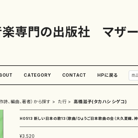
音楽専門の出版社 マザー
BOUT
CATEGORY
CONTACT
HPに戻る
作詩、編曲、著者）から探す
た行
高橋滋子(タカハシ シゲコ)
H0513 新しい日本の歌13（歌曲/ひょうご日本歌曲の会（大久夏織、
雄、高橋滋子、中西覚、三善有希乃、南川弥生、山岸徹、澤田博）/楽譜）
¥3,520