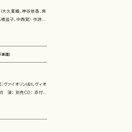
会（大久夏織、神谷依香、南
橋滋子、中西覚） 作詩：
定一、玉川侑香、紫野京子、
希乃） 星の雫（作詩：香
神谷依香） かえり道（作
/楽譜）
田定一 作曲：南川弥生）
たー五枚だけー（作詩：井
作曲：古瀬徳雄） ふるふ
さくら（作詩：瑞木よう 作
（作詩：紫野京子 作曲：古
（作詩：玉川侑香 作曲：
井上修子 作曲：澤田博）
瑞木よう 作曲：高橋滋
 秋の眼（作詩：髙橋冨美