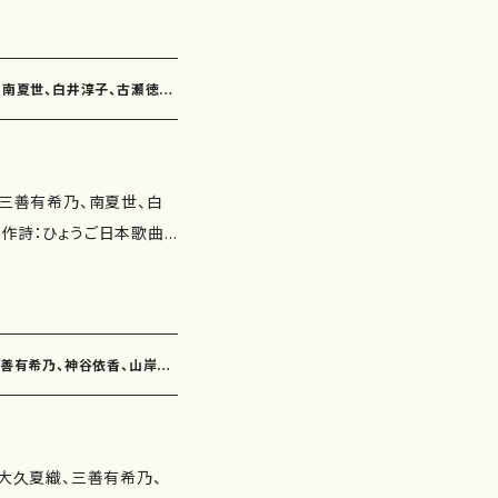
歌曲 収録
詩：瑞木よう 作曲：三善
0"） 海（3'30"） やぶかん
竹トンボ（作詩：玉川侑
うずのうた（2'40"） あめふ
乃、南夏世、白井淳子、古瀬徳
 さくら（作詩：三浦照
かご（3'10"） 冬のおわり
しましょう（作詩：福井久
委 嘱： 初 演： 別売CD：
 ムーブメント（作詩：鈴木
（三善有希乃、南夏世、白
：古瀬徳雄） 花ごろも
曲
作詩：山本美代子 作曲：
三浦照子、佐野博美、鈴木
の日のこもりうた（作詩：井
） 噴水と月（作詩：鈴木
瑞木よう 作曲：三善有希
（作詩：佐野博美 作曲：南
0"） 木蓮（3'00"） 話しま
三善有希乃、神谷依香、山岸
ろ（作詩：永井ますみ 作
笑んだ木（7'00"） 花ごろ
子） いつか（作詩：鈴木
0"） 雨の日のこもりうた
譜）
瀬徳雄） 命の扉（作詩：岸
 演： 別売CD： 添付CD：
（大久夏織、三善有希乃、
道） 時間（作詩：柴田