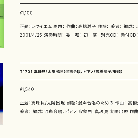
子 作曲：中西覚） 作曲年 : 演奏時間：もう歌わない子守唄（4'50"） ベネチア（2'5
0"） 星の雫（3'00"） 雨の庭（2'15"） かえり道（3'30"）
¥1,100
0"） かなしみ祭り（4'50"） 西宮かるたー五枚だけー（3'40
正題：レクイエム 副題： 作曲：高橋滋子 作詩： 著者： 編成：フルート 収録曲： 作曲年 :
0"） ふるふる さくら（3'15"） ふるふる さくら（5'00"） 永劫（
2001/4/25 演奏時間： 委 嘱： 初 演： 別売CD： 添付CD：なし 出版社：株式会社
秋入日（3'20"） 唐糸草（2'10"） 投擲（1'25"） 夏の朝（1'45
国際芸術連盟 ISMN ： ISBN ： サイズ：W22.7・H30.4 初版発行： 楽譜の種類：スコア
葉の頃に（2'25"） わたしの胸の夕ぞらに（3'40"） 秋の眼（3'
作品の詳細↓
別売CD： 添付CD：なし 出版社：マザーアース ISMN ：979-0-65003-611-5 ISBN ：
サイズ：A4 初版発行：2022.11.15 楽譜の種類：スコアのみ
T1701 真珠貝/太陽出現（混声合唱、ピアノ/高橋滋子/楽譜）
¥1,540
正題：真珠貝/太陽出現 副題：混声合唱のための 作曲： 高
著者： 編成：混声合唱、ピアノ 収録曲：真珠貝 太陽出現 作曲年 :2007 演奏時間：真
珠貝：3`30" 太陽出現：2'20" 委 嘱：神戸室内合唱団 初
聞松方ホール 神戸室内合唱団 別売CD： 添付CD：なし 出版
： ISBN ： サイズ：A4 ２版：2008.12.15 楽譜の種類：ス