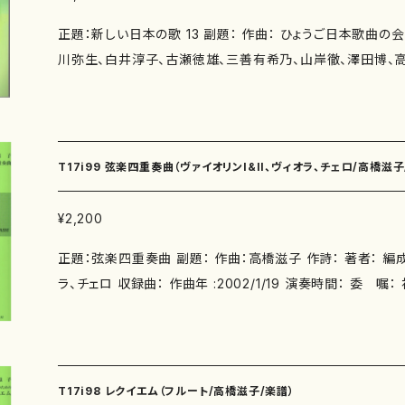
正題：新しい日本の歌 13 副題： 作曲： ひょうご日本歌曲の
川弥生、白井淳子、古瀬徳雄、三善有希乃、山岸徹、澤田博、高
ひょうご日本歌曲の会（井上修子、瑞木よう、香山雅代、吉田
柴田実、髙橋冨美子） 著者： 編成：歌曲 収録曲：もう歌わない子守唄（作詩：井上修
子 作曲：大久夏織） ベネチア（作詩：瑞木よう 作曲：三善有
山雅代 作曲：三善有希乃） 雨の庭（作詩：瑞木よう 作曲：
T17i99 弦楽四重奏曲（ヴァイオリンI&II、ヴィオラ、チェロ/高橋滋子
詩：井上修子 作曲：神谷依香） 龍神伝説＝神庭の滝＝（吉
かなしみ祭り（作詩：玉川侑香 作曲：白井淳子） 西宮かる
¥2,200
上修子 作曲：南川弥生） 川は流れている（作詩：紫野京子 
正題：弦楽四重奏曲 副題： 作曲：高橋滋子 作詩： 著者： 編成：ヴァイオリンI&II、ヴィオ
る さくら（作詩：瑞木よう 作曲：三善有希乃） ふるふる 
ラ、チェロ 収録曲： 作曲年 :2002/1/19 演奏時間： 委 嘱： 初 演： 別売CD： 添付C
曲：山岸徹） 永劫（作詩：紫野京子 作曲：古瀬徳雄） 花暦
D：なし 出版社：株式会社国際芸術連盟 ISMN ： ISBN ： サイズ：W22.7・H30.4 初版
瀬徳雄） 秋入日（作詩：紫野京子 作曲：古瀬徳雄） 唐糸草
発行： 楽譜の種類：スコア 作品の詳細↓
澤田博） 投擲（作詩：柴田実 作曲：澤田博） 夏の朝（作詩：
千の睡蓮（作詩：柴田実 作曲：澤田博） 若葉の頃に（作詩：
子） わたしの胸の夕ぞらに（作詩：吉田定一 作曲：中西覚）
T17i98 レクイエム（フルート/高橋滋子/楽譜）