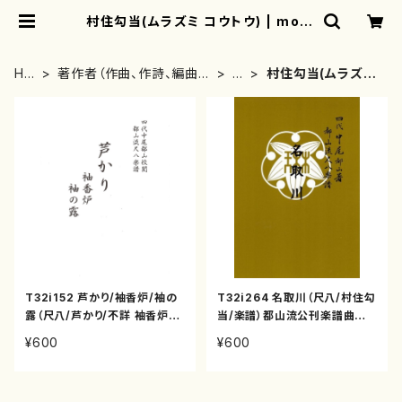
村住勾当(ムラズミ コウトウ) | moth
erearth
HO
著作者（作曲、作詩、編曲、
ま
村住勾当(ムラズミ
ME
著者）から探す
行
コウトウ)
T32i152 芦かり/袖香炉/袖の
T32i264 名取川（尺八/村住勾
露（尺八/芦かり/不詳 袖香炉/
当/楽譜）都山流公刊楽譜曲番:1
峰崎勾当 袖の露/村住勾当/楽
116
¥600
¥600
譜）都山流公刊楽譜曲番:1004