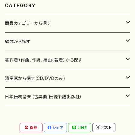
CATEGORY
商品カテゴリーから探す
楽譜
編成から探す
書籍
邦楽器
著作者（作曲、作詩、編曲、著者）から探す
書籍
箏・琴（ソロ）
CD・DVD
合唱
あ行
演奏家から探す(CD/DVDのみ)
テキストブック
箏・琴（合奏）
混声合唱
青木省三(アオキ ショウゾウ)
チケット
歌・声
か行
邦楽（箏、三味線、尺八等）演奏家
日本伝統音楽（古典曲,伝統楽譜出版社）
事典
三味線（ソロ）
女声合唱
青島広志（アオシマ ヒロシ）
ソプラノ
梯郁夫(カケハシ イクオ)
アルメリア（箏）
雑誌
洋楽器（鍵盤楽器）
さ行
声楽家・合唱団・朗読等
地歌箏曲（箏古典楽譜）
保存
シェア
LINE
ポスト
詩集
三味線（合奏）
男声合唱
秋山健治(アキヤマ ケンジ）
アルト
蔭山滸山(カゲヤマ キョザン)
石川高（笙）
邦楽ジャーナル
ピアノ（ソロ）
斉藤松声(サイトウ ショウセイ)
應和惠子（声楽・ソプラノ）
宮城道雄（宮城宗家監修）
レコード
洋楽器（弦楽器）
た行
洋楽-鍵盤楽器（ピアノ、オルガン等）演奏家
地歌箏曲（三絃古典楽譜）