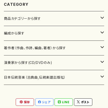
CATEGORY
商品カテゴリーから探す
楽譜
編成から探す
書籍
邦楽器
著作者（作曲、作詩、編曲、著者）から探す
書籍
箏・琴（ソロ）
CD・DVD
合唱
あ行
演奏家から探す(CD/DVDのみ)
テキストブック
箏・琴（合奏）
混声合唱
青木省三(アオキ ショウゾウ)
チケット
歌・声
か行
邦楽（箏、三味線、尺八等）演奏家
日本伝統音楽（古典曲,伝統楽譜出版社）
事典
三味線（ソロ）
女声合唱
青島広志（アオシマ ヒロシ）
ソプラノ
梯郁夫(カケハシ イクオ)
アルメリア（箏）
雑誌
洋楽器（鍵盤楽器）
さ行
声楽家・合唱団・朗読等
地歌箏曲（箏古典楽譜）
保存
シェア
LINE
ポスト
詩集
三味線（合奏）
男声合唱
秋山健治(アキヤマ ケンジ）
アルト
蔭山滸山(カゲヤマ キョザン)
石川高（笙）
邦楽ジャーナル
ピアノ（ソロ）
斉藤松声(サイトウ ショウセイ)
應和惠子（声楽・ソプラノ）
宮城道雄（宮城宗家監修）
レコード
洋楽器（弦楽器）
た行
洋楽-鍵盤楽器（ピアノ、オルガン等）演奏家
地歌箏曲（三絃古典楽譜）