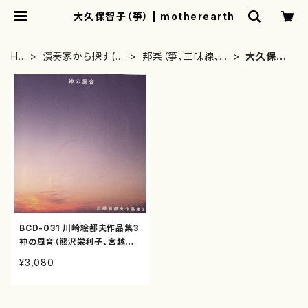
大久保智子（箏） | motherearth
HO
演奏家から探す(C
邦楽（箏、三味線、尺
大久保智
ME
D/DVDのみ)
八等）演奏家
子（箏）
BCD-031 川崎絵都夫作品集3
神の風音（熊沢栄利子、宮越圭
子他/川崎絵都夫/CD）
¥3,080