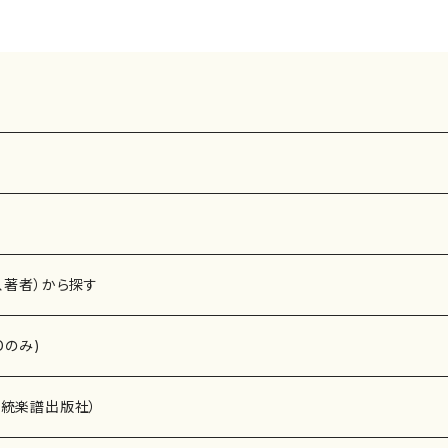
、著者）から探す
Dのみ)
）演奏家
伝統楽譜出版社）