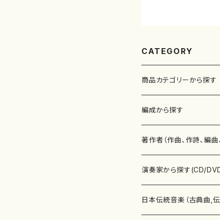
CATEGORY
商品カテゴリーから探す
楽譜
編成から探す
書籍
邦楽器
著作者（作曲、作詩、編曲
書籍
箏・琴（ソロ）
CD・DVD
合唱
あ行
演奏家から探す(CD/DV
テキストブック
箏・琴（合奏）
混声合唱
青木省三(アオキ ショウゾウ)
チケット
歌・声
か行
邦楽（箏、三味線、尺八等
日本伝統音楽（古典曲,