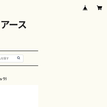
アース
ュウ）