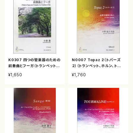
K0307 四つの管楽器のための
N0007 Topaz 2（トパーズ
前奏曲とフーガ（トランペット，
２）（トランペット、ホルン、トロン
ホルン，トロンボーン，チューバ/
ボーン、チューバ/中澤道子/楽
¥1,650
¥1,760
小林 新/楽譜）
譜）