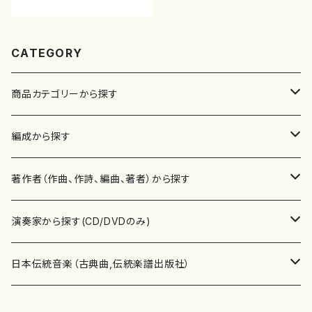
CATEGORY
商品カテゴリーから探す
楽譜
編成から探す
書籍
邦楽器
著作者（作曲、作詩、編曲、著者）から探す
書籍
箏・琴（ソロ）
CD・DVD
合唱
あ行
演奏家から探す(CD/DVDのみ)
テキストブック
箏・琴（合奏）
混声合唱
青木省三(アオキ ショウゾウ)
チケット
歌・声
か行
邦楽（箏、三味線、尺八等）演奏家
日本伝統音楽（古典曲,伝統楽譜出版社）
事典
三味線（ソロ）
女声合唱
青島広志（アオシマ ヒロシ）
ソプラノ
梯郁夫(カケハシ イクオ)
アルメリア（箏）
雑誌
洋楽器（鍵盤楽器）
さ行
声楽家・合唱団・朗読等
地歌箏曲（箏古典楽譜）