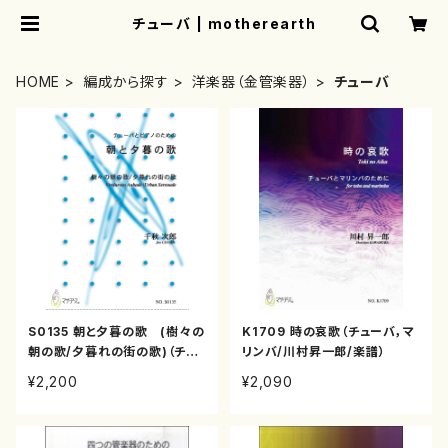
チューバ | motherearth
HOME
編成から探す
洋楽器（金管楽器）
チューバ
S0135 朝と夕暮の歌 (樹々の
K1709 時の哀歌（チューバ，マ
朝の歌/夕暮れの街の歌)（チュ
リンバ/川村昇一郎/楽譜）
ーバ，ピアノ/千秋次郎/楽譜）
¥2,200
¥2,090