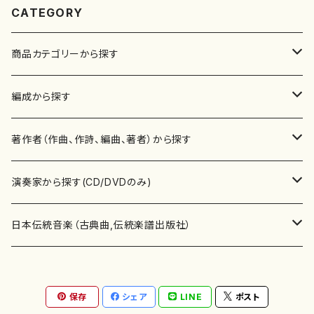
CATEGORY
商品カテゴリーから探す
楽譜
編成から探す
書籍
邦楽器
著作者（作曲、作詩、編曲、著者）から探す
書籍
箏・琴（ソロ）
CD・DVD
合唱
あ行
演奏家から探す(CD/DVDのみ)
テキストブック
箏・琴（合奏）
混声合唱
青木省三(アオキ ショウゾウ)
チケット
歌・声
か行
邦楽（箏、三味線、尺八等）演奏家
日本伝統音楽（古典曲,伝統楽譜出版社）
事典
三味線（ソロ）
女声合唱
青島広志（アオシマ ヒロシ）
ソプラノ
梯郁夫(カケハシ イクオ)
アルメリア（箏）
雑誌
洋楽器（鍵盤楽器）
さ行
声楽家・合唱団・朗読等
地歌箏曲（箏古典楽譜）
保存
シェア
LINE
ポスト
詩集
三味線（合奏）
男声合唱
秋山健治(アキヤマ ケンジ）
アルト
蔭山滸山(カゲヤマ キョザン)
石川高（笙）
邦楽ジャーナル
ピアノ（ソロ）
斉藤松声(サイトウ ショウセイ)
應和惠子（声楽・ソプラノ）
宮城道雄（宮城宗家監修）
レコード
洋楽器（弦楽器）
た行
洋楽-鍵盤楽器（ピアノ、オルガン等）演奏家
地歌箏曲（三絃古典楽譜）