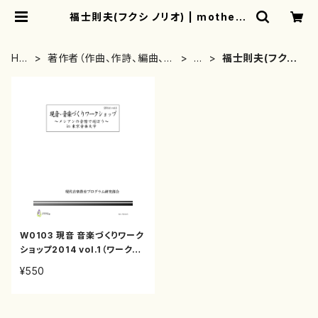
福士則夫(フクシ ノリオ) | mothere
arth
HO
著作者（作曲、作詩、編曲、著
は
福士則夫(フクシ
ME
者）から探す
行
ノリオ)
W0103 現音 音楽づくりワーク
ショップ2014 vol.1（ワークシ
ョップテキスト/坪能克裕/テキス
¥550
ト）